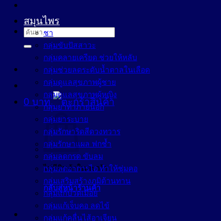
สมุนไพร
ค้นหา:
ชา
กลุ่มขับปัสสาวะ
กลุ่มคลายเครียด ช่วยให้หลับ
กลุ่มช่วยลดระดับน้ำตาลในเลือด
กลุ่มดูแลสุขภาพผู้ชาย
กลุ่มดูแลสุขภาพผู้หญิง
0
บาท
กลุ่มยาทาภายนอก
กลุ่มยาระบาย
กลุ่มรักษาริดสีดวงทวาร
กลุ่มรักษาแผล ฟกช้ำ
กลุ่มลดกรด ขับลม
ไม่มีสินค้าในตะกร้า
กลุ่มลดอาการไอ ทำให้ชุ่มคอ
กลุ่มเสริมสร้างภูมิต้านทาน
กลับสู่หน้าร้านค้า
กลุ่มแก้ปวดเมื่อย
กลุ่มแก้เจ็บคอ ลดไข้
กลุ่มแก้คลื่นไส้อาเจียน