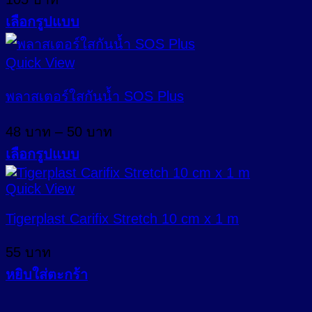
options
may
เลือกรูปแบบ
be
This
chosen
product
Quick View
on
has
the
multiple
พลาสเตอร์ใสกันน้ำ SOS Plus
product
variants.
page
The
Price
48
บาท
–
50
บาท
options
range:
may
เลือกรูปแบบ
48 บาท
be
This
through
chosen
product
Quick View
on
50 บาท
has
the
Tigerplast Carifix Stretch 10 cm x 1 m
multiple
product
variants.
page
55
บาท
The
options
หยิบใส่ตะกร้า
may
be