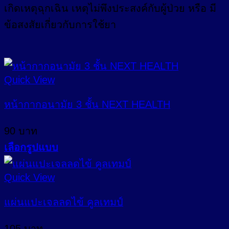
เกิดเหตุฉุกเฉิน เหตุไม่พึงประสงค์กับผู้ป่วย หรือ มี
ข้อสงสัยเกี่ยวกับการใช้ยา
Quick View
หน้ากากอนามัย 3 ชั้น NEXT HEALTH
90
บาท
เลือกรูปแบบ
This
product
Quick View
has
multiple
แผ่นแปะเจลลดไข้ คูลเทมป์
variants.
The
105
บาท