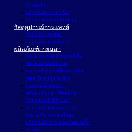
ไหมขัดฟัน
ผลิตภัณฑ์ช่องปากอื่นๆ
ผลิตภัณฑ์สำหรับฟันปลอม
วัสดุอุปกรณ์การแพทย์
วัสดุทางการแพทย์
อุปกรณ์ทางการแพทย์
ผลิตภัณฑ์ภายนอก
ถุงยางอนามัยและเจลหล่อลื่น
พลาสเตอร์ติดแก้ปวด
กระเป๋าน้ำร้อน-ที่ปั๊มนม-ถุงมือ
ทิชชูเปียก-แผ่นรองซับ
ยาหม่อง-น้ำมันนวด
ตลับยา-ที่บดยา-ที่ตัดเม็ดยา
วัสดุอุปกรณ์ใช้ส่วนตัว
กลุ่มดูแลป้องกันแผลกดทับ
สเปรย์ครีมไล่แมลงไล่ยุง
ผลิตภัณฑ์ทำความสะอาดฆ่าเชื้อ
จิปาถะ