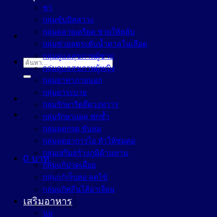
ชา
กลุ่มขับปัสสาวะ
กลุ่มคลายเครียด ช่วยให้หลับ
กลุ่มช่วยลดระดับน้ำตาลในเลือด
กลุ่มดูแลสุขภาพผู้ชาย
ค้นหา:
กลุ่มดูแลสุขภาพผู้หญิง
กลุ่มยาทาภายนอก
กลุ่มยาระบาย
กลุ่มรักษาริดสีดวงทวาร
กลุ่มรักษาแผล ฟกช้ำ
กลุ่มลดกรด ขับลม
กลุ่มลดอาการไอ ทำให้ชุ่มคอ
กลุ่มเสริมสร้างภูมิต้านทาน
0
บาท
กลุ่มแก้ปวดเมื่อย
กลุ่มแก้เจ็บคอ ลดไข้
กลุ่มแก้คลื่นไส้อาเจียน
เสริมอาหาร
นม