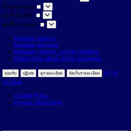
Preferences
Preferences
ที่
คุกกี้
คุกกี้เก็บสถิติ
จำเป็น
เก็บ
คุกกี้
คุกกี้การตลาด
สถิติ
การ
Manage options
ตลาด
Manage services
Manage {vendor_count} vendors
Read more about these purposes
ดูราย
ยอมรับ
ปฏิเสธ
ดูรายละเอียด
จัดเก็บรายละเอียด
ละเอียด
Cookie Policy
Privacy Statement
ข้าม