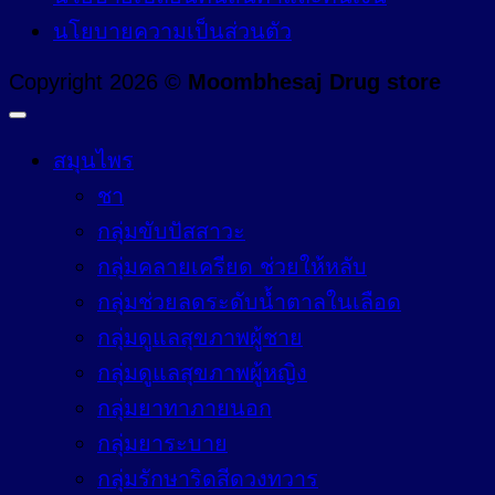
นโยบายความเป็นส่วนตัว
Copyright 2026 ©
Moombhesaj Drug store
สมุนไพร
ชา
กลุ่มขับปัสสาวะ
กลุ่มคลายเครียด ช่วยให้หลับ
กลุ่มช่วยลดระดับน้ำตาลในเลือด
กลุ่มดูแลสุขภาพผู้ชาย
กลุ่มดูแลสุขภาพผู้หญิง
กลุ่มยาทาภายนอก
กลุ่มยาระบาย
กลุ่มรักษาริดสีดวงทวาร