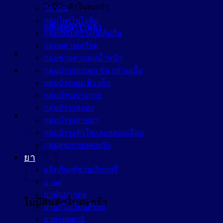
ไม่มีสินค้าในตะกร้า
วิตามิน
กลุ่มโพรไบโอติก
กลับสู่หน้าร้านค้า
กลุ่มเสริมสร้างภูมิคุ้มกัน
กลุ่มคลายเครียด
กลุ่มช่วยควบคุมน้ำหนัก
กลุ่มบำรุงกระดูก ข้อ กล้ามเนื้อ
กลุ่มบำรุงผม ผิว เล็บ
กลุ่มบำรุงร่างกาย
กลุ่มบำรุงสมอง
กลุ่มบำรุงสายตา
กลุ่มบำรุงหัวใจและหลอดเลือด
ตะกร้าสินค้า
กลุ่มสุขภาพเพศหญิง
ยา
ผลิตภัณฑ์ช่วยเลิกบุหรี่
ยาอม
ยาพ่นปากคอ
ไม่มีสินค้าในตะกร้า
ยาแก้วิงเวียนศีรษะ
ยาถ่ายพยาธิ