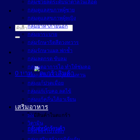
กลุ่มช่วยลดระดับน้ำตาลในเลือด
กลุ่มดูแลสุขภาพผู้ชาย
กลุ่มดูแลสุขภาพผู้หญิง
กลุ่มยาทาภายนอก
ค้นหา:
กลุ่มยาระบาย
กลุ่มรักษาริดสีดวงทวาร
กลุ่มรักษาแผล ฟกช้ำ
กลุ่มลดกรด ขับลม
กลุ่มลดอาการไอ ทำให้ชุ่มคอ
0
บาท
กลุ่มเสริมสร้างภูมิต้านทาน
กลุ่มแก้ปวดเมื่อย
กลุ่มแก้เจ็บคอ ลดไข้
กลุ่มแก้คลื่นไส้อาเจียน
เสริมอาหาร
นม
ไม่มีสินค้าในตะกร้า
วิตามิน
กลับสู่หน้าร้านค้า
กลุ่มโพรไบโอติก
กลุ่มเสริมสร้างภูมิคุ้มกัน