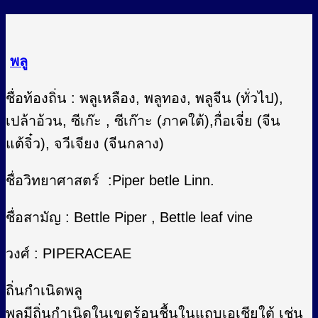
พลู
ชื่อท้องถิ่น : พลูเหลือง, พลูทอง, พลูจีน (ทั่วไป),
เปล้าอ้วน, ซีเก๊ะ , ซีเก๊าะ (ภาคใต้),กื่อเจี่ย (จีน
แต้จิ๋ว), จวีเจียง (จีนกลาง)
ชื่อวิทยาศาสตร์ :Piper betle Linn.
ชื่อสามัญ : Bettle Piper , Bettle leaf vine
วงศ์ : PIPERACEAE
ถิ่นกำเนิดพลู
พลูมีถิ่นกำเนิดในเขตร้อนชื้นในแถบเอเชียใต้ เช่น