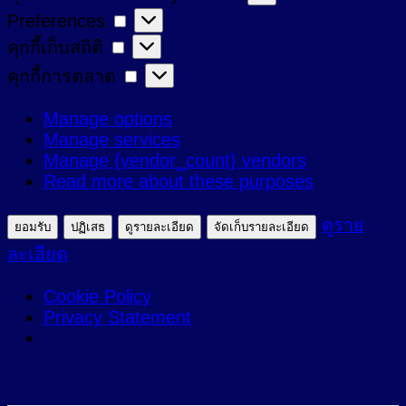
Preferences
Preferences
ที่
คุกกี้
คุกกี้เก็บสถิติ
จำเป็น
เก็บ
คุกกี้
คุกกี้การตลาด
สถิติ
การ
Manage options
ตลาด
Manage services
Manage {vendor_count} vendors
Read more about these purposes
ดูราย
ยอมรับ
ปฏิเสธ
ดูรายละเอียด
จัดเก็บรายละเอียด
ละเอียด
Cookie Policy
Privacy Statement
ข้าม