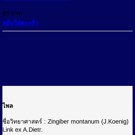
variants.
The
85
บาท
options
may
หยิบใส่ตะกร้า
be
chosen
on
the
product
ไพลและพริก
page
ไพล
ชื่อวิทยาศาสตร์ : Zingiber montanum (J.Koenig)
Link ex A.Dietr.