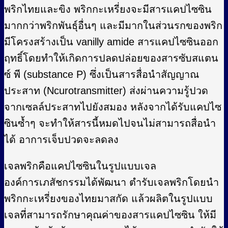
พริกไทยและขิง พริกกะเหรี่ยงจะมีสารแคปไซซิน
มากกว่าพริกพันธุ์อื่นๆ และมีมากในส่วนรกของพริก
มีโครงสร้างเป็น vanilly amide สารแคปไซซินออก
ฤทธิ์โดยทำให้เกิดการปลดปล่อยของสารซับสแตน
ซ์ พี (substance P) ซึ่งเป็นสารสื่อนำสัญญาณ
ประสาท (Ncurotransmitter) ส่งผ่านความรู้ปวด
จากเซลล์ประสาทไปยังสมอง หลังจากได้รับแคปไซ
ซินซ้ำๆ จะทำให้สารนี้หมดไปจนไม่สามารถสื่อนำ
ได้ อาการเจ็บปวดจะลดลง
เจลพริกคือแคปไซซินในรูปแบบเจล
องค์การเภสัชกรรมได้พัฒนา ตำรับเจลพริกโดยนำ
พริกกะเหรี่ยงของไทยมาสกัด แล้วผลิตในรูปแบบ
เจลที่สามารถรักษาคุณค่าของสารแคปไซซิน ให้มี