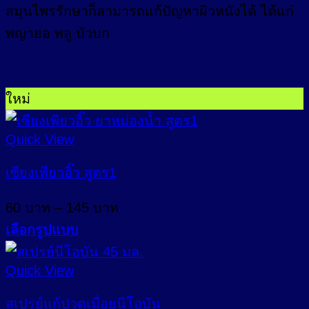
สมุนไพรรักษาก็สามารถแก้ปัญหาผิวหนังได้ ได้แก่
พญายอ พลู บัวบก
ใหม่
Quick View
เซียงเพียวอิ๊ว สูตร1
Price
60
บาท
–
145
บาท
range:
เลือกรูปแบบ
60 บาท
This
through
product
Quick View
145 บาท
has
multiple
สเปรย์แก้ปวดเมื่อยนีโอบัน