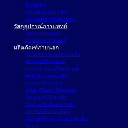
ไหมขัดฟัน
ผลิตภัณฑ์ช่องปากอื่นๆ
ผลิตภัณฑ์สำหรับฟันปลอม
วัสดุอุปกรณ์การแพทย์
วัสดุทางการแพทย์
อุปกรณ์ทางการแพทย์
ผลิตภัณฑ์ภายนอก
ถุงยางอนามัยและเจลหล่อลื่น
พลาสเตอร์ติดแก้ปวด
กระเป๋าน้ำร้อน-ที่ปั๊มนม-ถุงมือ
ทิชชูเปียก-แผ่นรองซับ
ยาหม่อง-น้ำมันนวด
ตลับยา-ที่บดยา-ที่ตัดเม็ดยา
วัสดุอุปกรณ์ใช้ส่วนตัว
กลุ่มดูแลป้องกันแผลกดทับ
สเปรย์ครีมไล่แมลงไล่ยุง
ผลิตภัณฑ์ทำความสะอาดฆ่าเชื้อ
จิปาถะ