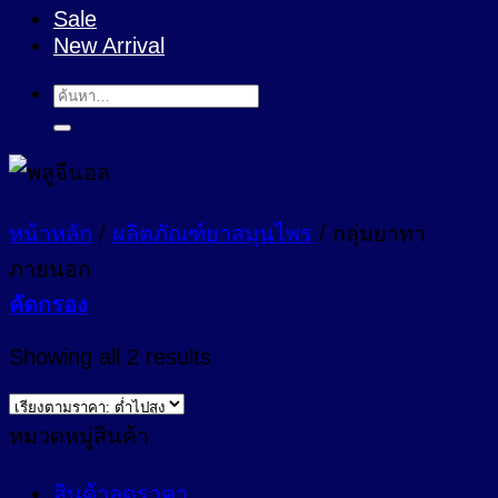
Sale
New Arrival
ค้นหา:
หน้าหลัก
/
ผลิตภัณฑ์ยาสมุนไพร
/
กลุ่มยาทา
ภายนอก
คัดกรอง
Sorted
Showing all 2 results
by
price:
low
หมวดหมู่สินค้า
to
high
สินค้าลดราคา