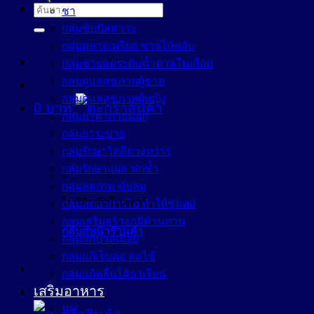
ค้นหา:
ชา
กลุ่มขับปัสสาวะ
กลุ่มคลายเครียด ช่วยให้หลับ
กลุ่มช่วยลดระดับน้ำตาลในเลือด
กลุ่มดูแลสุขภาพผู้ชาย
กลุ่มดูแลสุขภาพผู้หญิง
0
บาท
กลุ่มยาทาภายนอก
กลุ่มยาระบาย
กลุ่มรักษาริดสีดวงทวาร
กลุ่มรักษาแผล ฟกช้ำ
กลุ่มลดกรด ขับลม
ไม่มีสินค้าในตะกร้า
กลุ่มลดอาการไอ ทำให้ชุ่มคอ
กลุ่มเสริมสร้างภูมิต้านทาน
กลับสู่หน้าร้านค้า
กลุ่มแก้ปวดเมื่อย
กลุ่มแก้เจ็บคอ ลดไข้
กลุ่มแก้คลื่นไส้อาเจียน
เสริมอาหาร
นม