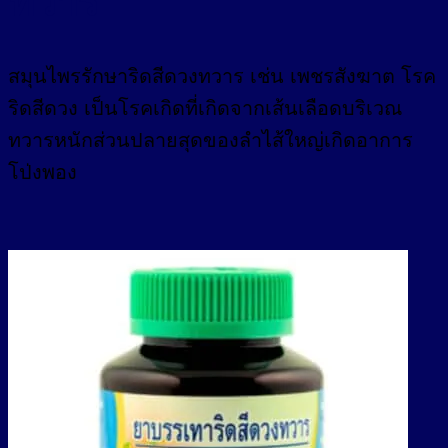
ทวาร
สมุนไพรรักษาริดสีดวงทวาร เช่น เพชรสังฆาต โรค
ริดสีดวง เป็นโรคเกิดที่เกิดจากเส้นเลือดบริเวณ
ทวารหนักส่วนปลายสุดของลำไส้ใหญ่เกิดอาการ
โป่งพอง