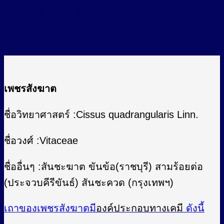
เพชรสังฆาต
เพชรสังฆาต
ชื่อวิทยาศาสตร์ :Cissus quadrangularis Linn.
ชื่อวงศ์ :Vitaceae
ชื่ออื่นๆ :สันชะฆาต ขันข้อ(ราชบุรี) สามร้อยต่อ
(ประจวบคีรีขันธ์) สันชะควด (กรุงเทพฯ)
เถาของเพชรสังฆาตมี
องค์ประกอบทางเคมี
ดังนี้