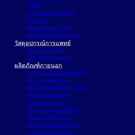
ยาสีฟัน
แปรงสีฟัน-แปรงซอกฟัน
ไหมขัดฟัน
ผลิตภัณฑ์ช่องปากอื่นๆ
ผลิตภัณฑ์สำหรับฟันปลอม
วัสดุอุปกรณ์การแพทย์
วัสดุทางการแพทย์
อุปกรณ์ทางการแพทย์
ผลิตภัณฑ์ภายนอก
ถุงยางอนามัยและเจลหล่อลื่น
พลาสเตอร์ติดแก้ปวด
กระเป๋าน้ำร้อน-ที่ปั๊มนม-ถุงมือ
ทิชชูเปียก-แผ่นรองซับ
ยาหม่อง-น้ำมันนวด
ตลับยา-ที่บดยา-ที่ตัดเม็ดยา
วัสดุอุปกรณ์ใช้ส่วนตัว
กลุ่มดูแลป้องกันแผลกดทับ
สเปรย์ครีมไล่แมลงไล่ยุง