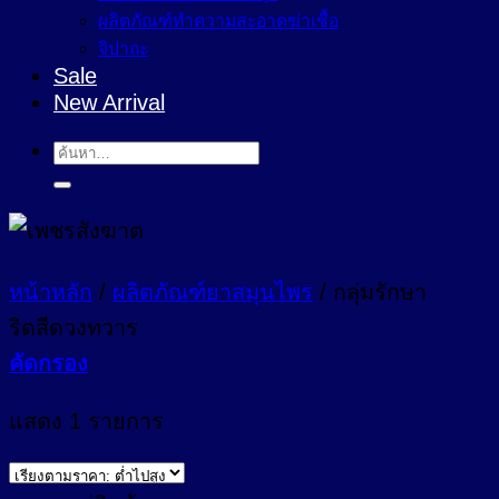
ผลิตภัณฑ์ทำความสะอาดฆ่าเชื้อ
จิปาถะ
Sale
New Arrival
ค้นหา:
หน้าหลัก
/
ผลิตภัณฑ์ยาสมุนไพร
/
กลุ่มรักษา
ริดสีดวงทวาร
คัดกรอง
แสดง 1 รายการ