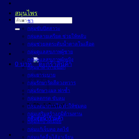
สมุนไพร
ค้นหา:
ชา
กลุ่มขับปัสสาวะ
กลุ่มคลายเครียด ช่วยให้หลับ
กลุ่มช่วยลดระดับน้ำตาลในเลือด
กลุ่มดูแลสุขภาพผู้ชาย
กลุ่มดูแลสุขภาพผู้หญิง
0
บาท
กลุ่มยาทาภายนอก
กลุ่มยาระบาย
กลุ่มรักษาริดสีดวงทวาร
กลุ่มรักษาแผล ฟกช้ำ
กลุ่มลดกรด ขับลม
ไม่มีสินค้าในตะกร้า
กลุ่มลดอาการไอ ทำให้ชุ่มคอ
กลุ่มเสริมสร้างภูมิต้านทาน
กลับสู่หน้าร้านค้า
กลุ่มแก้ปวดเมื่อย
กลุ่มแก้เจ็บคอ ลดไข้
กลุ่มแก้คลื่นไส้อาเจียน