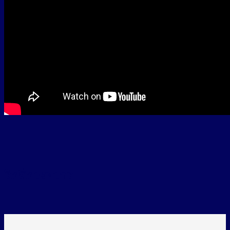
ริดสีดวงทวาร