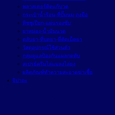
พลาสเตอร์ติดแก้ปวด
กระเป๋าน้ำร้อน-ที่ปั๊มนม-ถุงมือ
ทิชชูเปียก-แผ่นรองซับ
ยาหม่อง-น้ำมันนวด
ตลับยา-ที่บดยา-ที่ตัดเม็ดยา
วัสดุอุปกรณ์ใช้ส่วนตัว
กลุ่มดูแลป้องกันแผลกดทับ
สเปรย์ครีมไล่แมลงไล่ยุง
ผลิตภัณฑ์ทำความสะอาดฆ่าเชื้อ
จิปาถะ
ยาสมุนไพรรักษาริดสีดวง