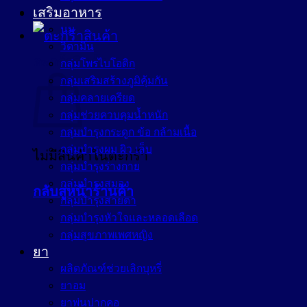
เสริมอาหาร
นม
วิตามิน
ตะกร้าสินค้า
กลุ่มโพรไบโอติก
กลุ่มเสริมสร้างภูมิคุ้มกัน
กลุ่มคลายเครียด
กลุ่มช่วยควบคุมน้ำหนัก
กลุ่มบำรุงกระดูก ข้อ กล้ามเนื้อ
กลุ่มบำรุงผม ผิว เล็บ
ไม่มีสินค้าในตะกร้า
กลุ่มบำรุงร่างกาย
กลุ่มบำรุงสมอง
กลับสู่หน้าร้านค้า
กลุ่มบำรุงสายตา
กลุ่มบำรุงหัวใจและหลอดเลือด
กลุ่มสุขภาพเพศหญิง
ยา
ผลิตภัณฑ์ช่วยเลิกบุหรี่
ยาอม
ยาพ่นปากคอ