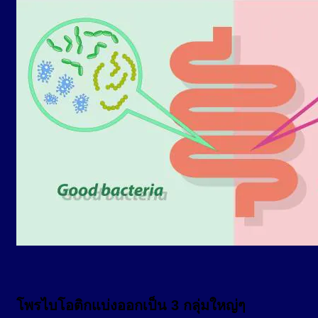
โพรไบโอติกแบ่งออกเป็น 3 กลุ่มใหญ่ๆ