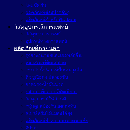
ไหมขัดฟัน
ผลิตภัณฑ์ช่องปากอื่นๆ
ผลิตภัณฑ์สำหรับฟันปลอม
วัสดุอุปกรณ์การแพทย์
วัสดุทางการแพทย์
อุปกรณ์ทางการแพทย์
ผลิตภัณฑ์ภายนอก
ถุงยางอนามัยและเจลหล่อลื่น
พลาสเตอร์ติดแก้ปวด
กระเป๋าน้ำร้อน-ที่ปั๊มนม-ถุงมือ
ทิชชูเปียก-แผ่นรองซับ
ยาหม่อง-น้ำมันนวด
ตลับยา-ที่บดยา-ที่ตัดเม็ดยา
วัสดุอุปกรณ์ใช้ส่วนตัว
กลุ่มดูแลป้องกันแผลกดทับ
สเปรย์ครีมไล่แมลงไล่ยุง
ผลิตภัณฑ์ทำความสะอาดฆ่าเชื้อ
จิปาถะ