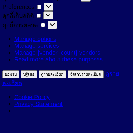
Preferences
Preferences
ที่
คุกกี้
คุกกี้เก็บสถิติ
จำเป็น
เก็บ
คุกกี้
คุกกี้การตลาด
สถิติ
การ
Manage options
ตลาด
Manage services
Manage {vendor_count} vendors
Read more about these purposes
ดูราย
ยอมรับ
ปฏิเสธ
ดูรายละเอียด
จัดเก็บรายละเอียด
ละเอียด
Cookie Policy
Privacy Statement
ข้าม