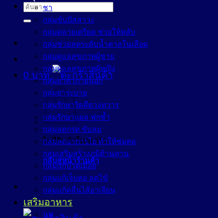
ค้นหา:
ชา
กลุ่มขับปัสสาวะ
กลุ่มคลายเครียด ช่วยให้หลับ
กลุ่มช่วยลดระดับน้ำตาลในเลือด
กลุ่มดูแลสุขภาพผู้ชาย
กลุ่มดูแลสุขภาพผู้หญิง
0
บาท
กลุ่มยาทาภายนอก
กลุ่มยาระบาย
กลุ่มรักษาริดสีดวงทวาร
กลุ่มรักษาแผล ฟกช้ำ
กลุ่มลดกรด ขับลม
ไม่มีสินค้าในตะกร้า
กลุ่มลดอาการไอ ทำให้ชุ่มคอ
กลุ่มเสริมสร้างภูมิต้านทาน
กลับสู่หน้าร้านค้า
กลุ่มแก้ปวดเมื่อย
กลุ่มแก้เจ็บคอ ลดไข้
กลุ่มแก้คลื่นไส้อาเจียน
เสริมอาหาร
นม