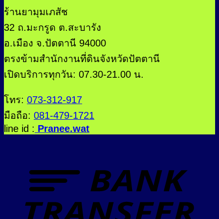
ร้านยามุมเภสัช
32 ถ.มะกรูด ต.สะบารัง
อ.เมือง จ.ปัตตานี 94000
ตรงข้ามสำนักงานที่ดินจังหวัดปัตตานี
เปิดบริการทุกวัน: 07.30-21.00 น.
โทร:
073-312-917
มือถือ:
081-479-1721
line id :
Pranee.wat