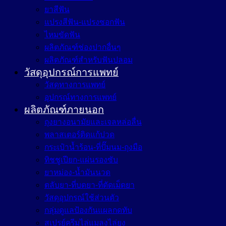
ยาสีฟัน
แปรงสีฟัน-แปรงซอกฟัน
ไหมขัดฟัน
ผลิตภัณฑ์ช่องปากอื่นๆ
ผลิตภัณฑ์สำหรับฟันปลอม
วัสดุอุปกรณ์การแพทย์
วัสดุทางการแพทย์
อุปกรณ์ทางการแพทย์
ผลิตภัณฑ์ภายนอก
ถุงยางอนามัยและเจลหล่อลื่น
พลาสเตอร์ติดแก้ปวด
กระเป๋าน้ำร้อน-ที่ปั๊มนม-ถุงมือ
ทิชชูเปียก-แผ่นรองซับ
ยาหม่อง-น้ำมันนวด
ตลับยา-ที่บดยา-ที่ตัดเม็ดยา
วัสดุอุปกรณ์ใช้ส่วนตัว
กลุ่มดูแลป้องกันแผลกดทับ
สเปรย์ครีมไล่แมลงไล่ยุง