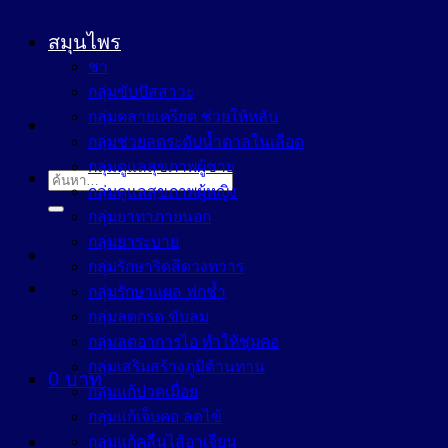
สมุนไพร
ชา
กลุ่มขับปัสสาวะ
กลุ่มคลายเครียด ช่วยให้หลับ
กลุ่มช่วยลดระดับน้ำตาลในเลือด
กลุ่มดูแลสุขภาพผู้ชาย
ค้นหา:
กลุ่มดูแลสุขภาพผู้หญิง
กลุ่มยาทาภายนอก
กลุ่มยาระบาย
กลุ่มรักษาริดสีดวงทวาร
กลุ่มรักษาแผล ฟกช้ำ
กลุ่มลดกรด ขับลม
กลุ่มลดอาการไอ ทำให้ชุ่มคอ
กลุ่มเสริมสร้างภูมิต้านทาน
0
บาท
กลุ่มแก้ปวดเมื่อย
กลุ่มแก้เจ็บคอ ลดไข้
กลุ่มแก้คลื่นไส้อาเจียน