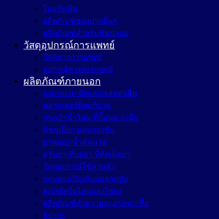
ไหมขัดฟัน
ผลิตภัณฑ์ช่องปากอื่นๆ
ผลิตภัณฑ์สำหรับฟันปลอม
วัสดุอุปกรณ์การแพทย์
วัสดุทางการแพทย์
อุปกรณ์ทางการแพทย์
ผลิตภัณฑ์ภายนอก
ถุงยางอนามัยและเจลหล่อลื่น
พลาสเตอร์ติดแก้ปวด
กระเป๋าน้ำร้อน-ที่ปั๊มนม-ถุงมือ
ทิชชูเปียก-แผ่นรองซับ
ยาหม่อง-น้ำมันนวด
ตลับยา-ที่บดยา-ที่ตัดเม็ดยา
วัสดุอุปกรณ์ใช้ส่วนตัว
กลุ่มดูแลป้องกันแผลกดทับ
สเปรย์ครีมไล่แมลงไล่ยุง
ผลิตภัณฑ์ทำความสะอาดฆ่าเชื้อ
จิปาถะ