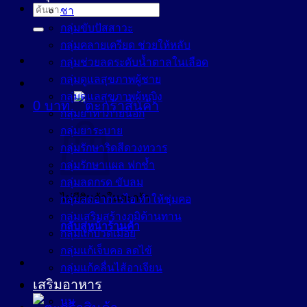
ค้นหา:
ชา
กลุ่มขับปัสสาวะ
กลุ่มคลายเครียด ช่วยให้หลับ
กลุ่มช่วยลดระดับน้ำตาลในเลือด
กลุ่มดูแลสุขภาพผู้ชาย
กลุ่มดูแลสุขภาพผู้หญิง
0
บาท
กลุ่มยาทาภายนอก
กลุ่มยาระบาย
กลุ่มรักษาริดสีดวงทวาร
กลุ่มรักษาแผล ฟกช้ำ
กลุ่มลดกรด ขับลม
ไม่มีสินค้าในตะกร้า
กลุ่มลดอาการไอ ทำให้ชุ่มคอ
กลุ่มเสริมสร้างภูมิต้านทาน
กลับสู่หน้าร้านค้า
กลุ่มแก้ปวดเมื่อย
กลุ่มแก้เจ็บคอ ลดไข้
กลุ่มแก้คลื่นไส้อาเจียน
เสริมอาหาร
นม