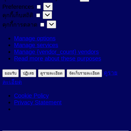
Preferences
Preferences
ที่
คุกกี้
คุกกี้เก็บสถิติ
จำเป็น
เก็บ
คุกกี้
คุกกี้การตลาด
สถิติ
การ
Manage options
ตลาด
Manage services
Manage {vendor_count} vendors
Read more about these purposes
ดูราย
ยอมรับ
ปฏิเสธ
ดูรายละเอียด
จัดเก็บรายละเอียด
ละเอียด
Cookie Policy
Privacy Statement
ข้าม