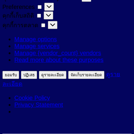
Preferences
Preferences
ที่
คุกกี้
คุกกี้เก็บสถิติ
จำเป็น
เก็บ
คุกกี้
คุกกี้การตลาด
สถิติ
การ
Manage options
ตลาด
Manage services
Manage {vendor_count} vendors
Read more about these purposes
ดูราย
ยอมรับ
ปฏิเสธ
ดูรายละเอียด
จัดเก็บรายละเอียด
ละเอียด
Cookie Policy
Privacy Statement
ข้าม