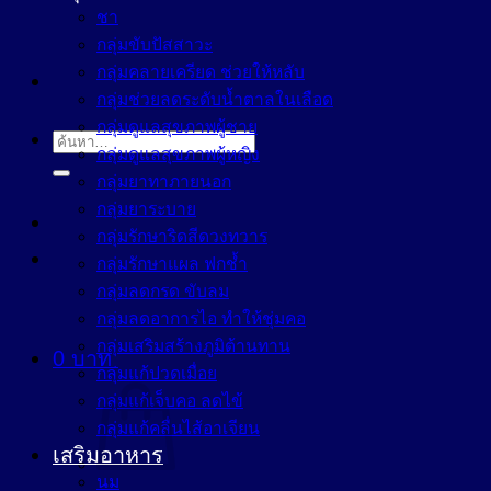
ชา
กลุ่มขับปัสสาวะ
กลุ่มคลายเครียด ช่วยให้หลับ
กลุ่มช่วยลดระดับน้ำตาลในเลือด
กลุ่มดูแลสุขภาพผู้ชาย
ค้นหา:
กลุ่มดูแลสุขภาพผู้หญิง
กลุ่มยาทาภายนอก
กลุ่มยาระบาย
กลุ่มรักษาริดสีดวงทวาร
กลุ่มรักษาแผล ฟกช้ำ
กลุ่มลดกรด ขับลม
กลุ่มลดอาการไอ ทำให้ชุ่มคอ
กลุ่มเสริมสร้างภูมิต้านทาน
0
บาท
กลุ่มแก้ปวดเมื่อย
กลุ่มแก้เจ็บคอ ลดไข้
กลุ่มแก้คลื่นไส้อาเจียน
เสริมอาหาร
นม