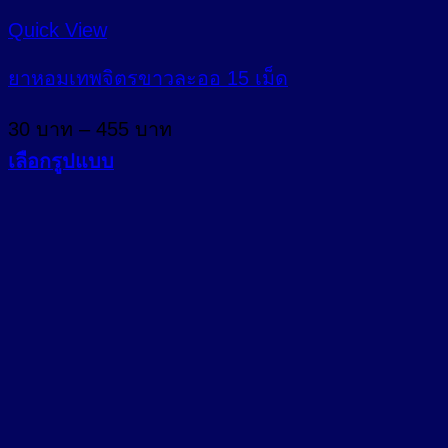
Quick View
ยาหอมเทพจิตรขาวละออ 15 เม็ด
Price
30
บาท
–
455
บาท
range:
เลือกรูปแบบ
30 บาท
This
through
product
455 บาท
has
multiple
variants.
The
options
may
be
chosen
on
the