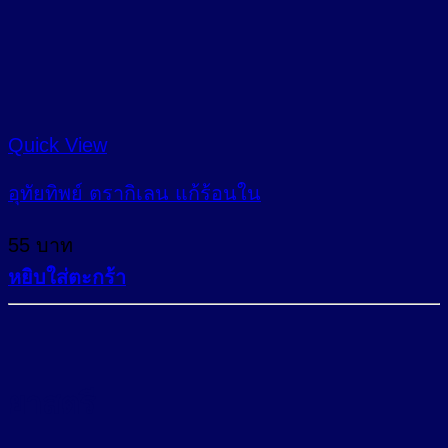
product
page
Quick View
อุทัยทิพย์ ตรากิเลน แก้ร้อนใน
55
บาท
หยิบใส่ตะกร้า
ยาสตรี