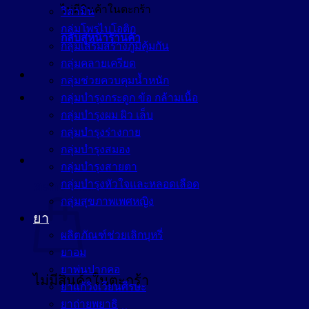
ไม่มีสินค้าในตะกร้า
วิตามิน
กลุ่มโพรไบโอติก
กลับสู่หน้าร้านค้า
กลุ่มเสริมสร้างภูมิคุ้มกัน
กลุ่มคลายเครียด
กลุ่มช่วยควบคุมน้ำหนัก
กลุ่มบำรุงกระดูก ข้อ กล้ามเนื้อ
กลุ่มบำรุงผม ผิว เล็บ
กลุ่มบำรุงร่างกาย
กลุ่มบำรุงสมอง
กลุ่มบำรุงสายตา
กลุ่มบำรุงหัวใจและหลอดเลือด
ตะกร้าสินค้า
กลุ่มสุขภาพเพศหญิง
ยา
ผลิตภัณฑ์ช่วยเลิกบุหรี่
ยาอม
ยาพ่นปากคอ
ไม่มีสินค้าในตะกร้า
ยาแก้วิงเวียนศีรษะ
ยาถ่ายพยาธิ