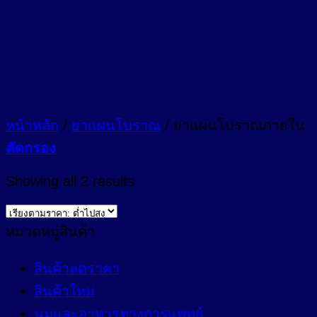
หน้าหลัก
/
ยาแผนโบราณ
/
ยาแผนโบราณภายใน
คัดกรอง
Sorted
Showing all 2 results
by
price:
low
หมวดหมู่สินค้า
to
high
สินค้าลดราคา
สินค้าใหม่
นมและอาหารทางการแพทย์