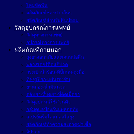
ไหมขัดฟัน
ผลิตภัณฑ์ช่องปากอื่นๆ
ผลิตภัณฑ์สำหรับฟันปลอม
วัสดุอุปกรณ์การแพทย์
วัสดุทางการแพทย์
อุปกรณ์ทางการแพทย์
ผลิตภัณฑ์ภายนอก
ถุงยางอนามัยและเจลหล่อลื่น
พลาสเตอร์ติดแก้ปวด
กระเป๋าน้ำร้อน-ที่ปั๊มนม-ถุงมือ
ทิชชูเปียก-แผ่นรองซับ
ยาหม่อง-น้ำมันนวด
ตลับยา-ที่บดยา-ที่ตัดเม็ดยา
วัสดุอุปกรณ์ใช้ส่วนตัว
กลุ่มดูแลป้องกันแผลกดทับ
สเปรย์ครีมไล่แมลงไล่ยุง
ผลิตภัณฑ์ทำความสะอาดฆ่าเชื้อ
จิปาถะ