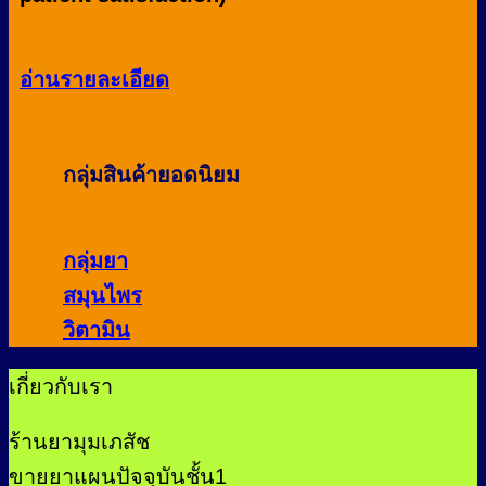
อ่านรายละเอียด
กลุ่มสินค้ายอดนิยม
กลุ่มยา
สมุนไพร
วิตามิน
เกี่ยวกับเรา
ร้านยามุมเภสัช
ขายยาแผนปัจจุบันชั้น1