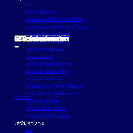
ชา
กลุ่มขับปัสสาวะ
กลุ่มคลายเครียด ช่วยให้หลับ
กลุ่มช่วยลดระดับน้ำตาลในเลือด
กลุ่มดูแลสุขภาพผู้ชาย
ค้นหา:
กลุ่มดูแลสุขภาพผู้หญิง
กลุ่มยาทาภายนอก
กลุ่มยาระบาย
กลุ่มรักษาริดสีดวงทวาร
กลุ่มรักษาแผล ฟกช้ำ
กลุ่มลดกรด ขับลม
กลุ่มลดอาการไอ ทำให้ชุ่มคอ
กลุ่มเสริมสร้างภูมิต้านทาน
0
บาท
กลุ่มแก้ปวดเมื่อย
กลุ่มแก้เจ็บคอ ลดไข้
กลุ่มแก้คลื่นไส้อาเจียน
เสริมอาหาร
นม