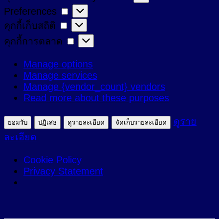
Preferences
Preferences
ที่
คุกกี้
คุกกี้เก็บสถิติ
จำเป็น
เก็บ
คุกกี้
คุกกี้การตลาด
สถิติ
การ
Manage options
ตลาด
Manage services
Manage {vendor_count} vendors
Read more about these purposes
ดูราย
ยอมรับ
ปฏิเสธ
ดูรายละเอียด
จัดเก็บรายละเอียด
ละเอียด
Cookie Policy
Privacy Statement
ข้าม