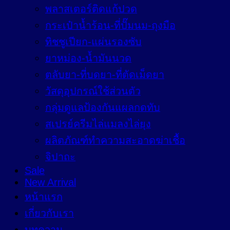
พลาสเตอร์ติดแก้ปวด
กระเป๋าน้ำร้อน-ที่ปั๊มนม-ถุงมือ
ทิชชูเปียก-แผ่นรองซับ
ยาหม่อง-น้ำมันนวด
ตลับยา-ที่บดยา-ที่ตัดเม็ดยา
วัสดุอุปกรณ์ใช้ส่วนตัว
กลุ่มดูแลป้องกันแผลกดทับ
สเปรย์ครีมไล่แมลงไล่ยุง
ผลิตภัณฑ์ทำความสะอาดฆ่าเชื้อ
จิปาถะ
Sale
New Arrival
หน้าแรก
เกี่ยวกับเรา
บทความ