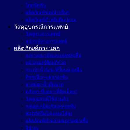
ไหมขัดฟัน
ผลิตภัณฑ์ช่องปากอื่นๆ
ผลิตภัณฑ์สำหรับฟันปลอม
วัสดุอุปกรณ์การแพทย์
วัสดุทางการแพทย์
อุปกรณ์ทางการแพทย์
ผลิตภัณฑ์ภายนอก
ถุงยางอนามัยและเจลหล่อลื่น
พลาสเตอร์ติดแก้ปวด
กระเป๋าน้ำร้อน-ที่ปั๊มนม-ถุงมือ
ทิชชูเปียก-แผ่นรองซับ
ยาหม่อง-น้ำมันนวด
ตลับยา-ที่บดยา-ที่ตัดเม็ดยา
วัสดุอุปกรณ์ใช้ส่วนตัว
กลุ่มดูแลป้องกันแผลกดทับ
สเปรย์ครีมไล่แมลงไล่ยุง
ผลิตภัณฑ์ทำความสะอาดฆ่าเชื้อ
จิปาถะ