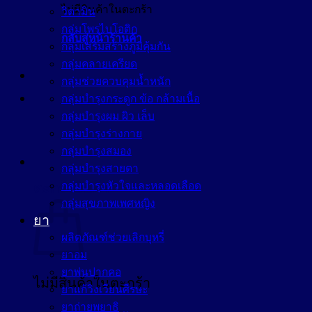
ไม่มีสินค้าในตะกร้า
วิตามิน
กลุ่มโพรไบโอติก
กลับสู่หน้าร้านค้า
กลุ่มเสริมสร้างภูมิคุ้มกัน
กลุ่มคลายเครียด
กลุ่มช่วยควบคุมน้ำหนัก
กลุ่มบำรุงกระดูก ข้อ กล้ามเนื้อ
กลุ่มบำรุงผม ผิว เล็บ
กลุ่มบำรุงร่างกาย
กลุ่มบำรุงสมอง
กลุ่มบำรุงสายตา
กลุ่มบำรุงหัวใจและหลอดเลือด
ตะกร้าสินค้า
กลุ่มสุขภาพเพศหญิง
ยา
ผลิตภัณฑ์ช่วยเลิกบุหรี่
ยาอม
ยาพ่นปากคอ
ไม่มีสินค้าในตะกร้า
ยาแก้วิงเวียนศีรษะ
ยาถ่ายพยาธิ