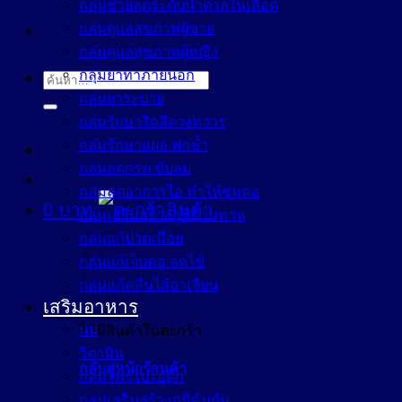
กลุ่มช่วยลดระดับน้ำตาลในเลือด
กลุ่มดูแลสุขภาพผู้ชาย
กลุ่มดูแลสุขภาพผู้หญิง
กลุ่มยาทาภายนอก
ค้นหา:
กลุ่มยาระบาย
กลุ่มรักษาริดสีดวงทวาร
กลุ่มรักษาแผล ฟกช้ำ
กลุ่มลดกรด ขับลม
กลุ่มลดอาการไอ ทำให้ชุ่มคอ
0
บาท
กลุ่มเสริมสร้างภูมิต้านทาน
กลุ่มแก้ปวดเมื่อย
กลุ่มแก้เจ็บคอ ลดไข้
กลุ่มแก้คลื่นไส้อาเจียน
เสริมอาหาร
นม
ไม่มีสินค้าในตะกร้า
วิตามิน
กลับสู่หน้าร้านค้า
กลุ่มโพรไบโอติก
กลุ่มเสริมสร้างภูมิคุ้มกัน