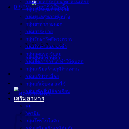
กลุ่มช่วยลดระดับน้ำตาลในเลือด
0
บาท
กลุ่มดูแลสุขภาพผู้ชาย
กลุ่มดูแลสุขภาพผู้หญิง
กลุ่มยาทาภายนอก
กลุ่มยาระบาย
กลุ่มรักษาริดสีดวงทวาร
ไม่มีสินค้าในตะกร้า
กลุ่มรักษาแผล ฟกช้ำ
กลุ่มลดกรด ขับลม
กลับสู่หน้าร้านค้า
กลุ่มลดอาการไอ ทำให้ชุ่มคอ
กลุ่มเสริมสร้างภูมิต้านทาน
กลุ่มแก้ปวดเมื่อย
กลุ่มแก้เจ็บคอ ลดไข้
กลุ่มแก้คลื่นไส้อาเจียน
เสริมอาหาร
ตะกร้าสินค้า
นม
วิตามิน
กลุ่มโพรไบโอติก
กลุ่มเสริมสร้างภูมิคุ้มกัน