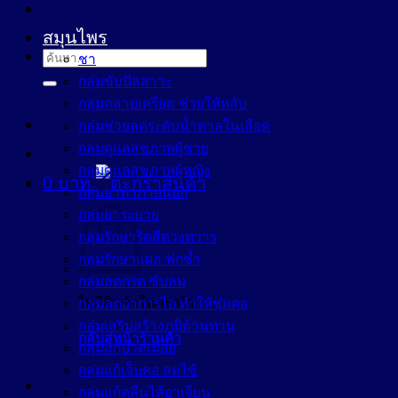
สมุนไพร
ค้นหา:
ชา
กลุ่มขับปัสสาวะ
กลุ่มคลายเครียด ช่วยให้หลับ
กลุ่มช่วยลดระดับน้ำตาลในเลือด
กลุ่มดูแลสุขภาพผู้ชาย
กลุ่มดูแลสุขภาพผู้หญิง
0
บาท
กลุ่มยาทาภายนอก
กลุ่มยาระบาย
กลุ่มรักษาริดสีดวงทวาร
กลุ่มรักษาแผล ฟกช้ำ
กลุ่มลดกรด ขับลม
ไม่มีสินค้าในตะกร้า
กลุ่มลดอาการไอ ทำให้ชุ่มคอ
กลุ่มเสริมสร้างภูมิต้านทาน
กลับสู่หน้าร้านค้า
กลุ่มแก้ปวดเมื่อย
กลุ่มแก้เจ็บคอ ลดไข้
กลุ่มแก้คลื่นไส้อาเจียน