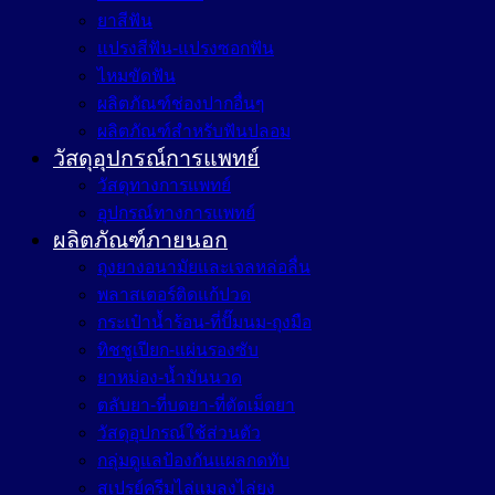
ยาสีฟัน
แปรงสีฟัน-แปรงซอกฟัน
ไหมขัดฟัน
ผลิตภัณฑ์ช่องปากอื่นๆ
ผลิตภัณฑ์สำหรับฟันปลอม
วัสดุอุปกรณ์การแพทย์
วัสดุทางการแพทย์
อุปกรณ์ทางการแพทย์
ผลิตภัณฑ์ภายนอก
ถุงยางอนามัยและเจลหล่อลื่น
พลาสเตอร์ติดแก้ปวด
กระเป๋าน้ำร้อน-ที่ปั๊มนม-ถุงมือ
ทิชชูเปียก-แผ่นรองซับ
ยาหม่อง-น้ำมันนวด
ตลับยา-ที่บดยา-ที่ตัดเม็ดยา
วัสดุอุปกรณ์ใช้ส่วนตัว
กลุ่มดูแลป้องกันแผลกดทับ
สเปรย์ครีมไล่แมลงไล่ยุง