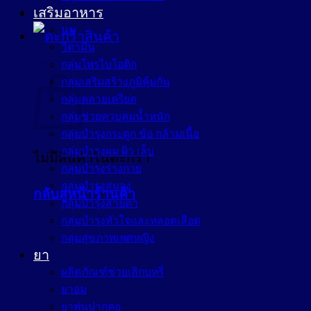
เสริมอาหาร
นม
วิตามิน
ตะกร้าสินค้า
กลุ่มโพรไบโอติก
กลุ่มเสริมสร้างภูมิคุ้มกัน
กลุ่มคลายเครียด
กลุ่มช่วยควบคุมน้ำหนัก
กลุ่มบำรุงกระดูก ข้อ กล้ามเนื้อ
กลุ่มบำรุงผม ผิว เล็บ
ไม่มีสินค้าในตะกร้า
กลุ่มบำรุงร่างกาย
กลุ่มบำรุงสมอง
กลับสู่หน้าร้านค้า
กลุ่มบำรุงสายตา
กลุ่มบำรุงหัวใจและหลอดเลือด
กลุ่มสุขภาพเพศหญิง
ยา
ผลิตภัณฑ์ช่วยเลิกบุหรี่
ยาอม
ยาพ่นปากคอ