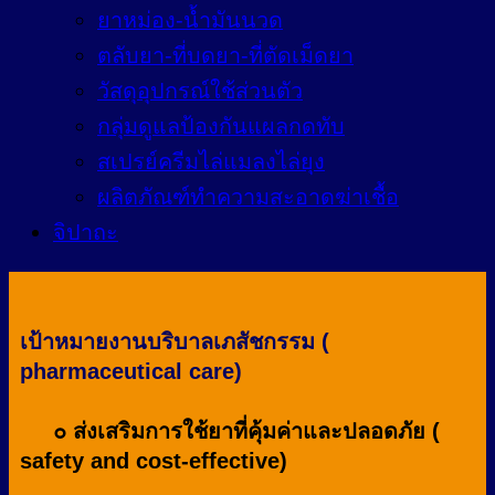
ยาหม่อง-น้ำมันนวด
ตลับยา-ที่บดยา-ที่ตัดเม็ดยา
วัสดุอุปกรณ์ใช้ส่วนตัว
กลุ่มดูแลป้องกันแผลกดทับ
สเปรย์ครีมไล่แมลงไล่ยุง
ผลิตภัณฑ์ทำความสะอาดฆ่าเชื้อ
จิปาถะ
เป้าหมายงานบริบาลเภสัชกรรม (
pharmaceutical care)
๐ ส่งเสริมการใช้ยาที่คุ้มค่าและปลอดภัย (
safety and cost-effective)