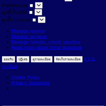
Preferences
Preferences
ที่
คุกกี้
คุกกี้เก็บสถิติ
จำเป็น
เก็บ
คุกกี้
คุกกี้การตลาด
สถิติ
การ
Manage options
ตลาด
Manage services
Manage {vendor_count} vendors
Read more about these purposes
ดูราย
ยอมรับ
ปฏิเสธ
ดูรายละเอียด
จัดเก็บรายละเอียด
ละเอียด
Cookie Policy
Privacy Statement
ข้าม