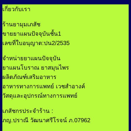
เกี่ยวกับเรา
ร้านยามุมเภสัช
ขายยาแผนปัจจุบันชั้น1
เลขที่ใบอนุญาต:ปน2/2535
จำหน่ายยาแผนปัจจุบัน
ยาแผนโบราณ ยาสมุนไพร
ผลิตภัณฑ์เสริมอาหาร
อาหารทางการแพทย์ เวชสำอางค์
วัสดุและอุปกรณ์ทางการแพทย์
เภสัชกรประจำร้าน :
ภญ.ปราณี วัฒนาศรีโรจน์ ภ.07962