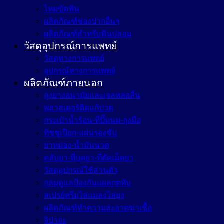
ไหมขัดฟัน
ผลิตภัณฑ์ช่องปากอื่นๆ
ผลิตภัณฑ์สำหรับฟันปลอม
วัสดุอุปกรณ์การแพทย์
วัสดุทางการแพทย์
อุปกรณ์ทางการแพทย์
ผลิตภัณฑ์ภายนอก
ถุงยางอนามัยและเจลหล่อลื่น
พลาสเตอร์ติดแก้ปวด
กระเป๋าน้ำร้อน-ที่ปั๊มนม-ถุงมือ
ทิชชูเปียก-แผ่นรองซับ
ยาหม่อง-น้ำมันนวด
ตลับยา-ที่บดยา-ที่ตัดเม็ดยา
วัสดุอุปกรณ์ใช้ส่วนตัว
กลุ่มดูแลป้องกันแผลกดทับ
สเปรย์ครีมไล่แมลงไล่ยุง
ผลิตภัณฑ์ทำความสะอาดฆ่าเชื้อ
จิปาถะ