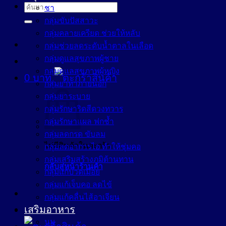
ค้นหา:
ชา
กลุ่มขับปัสสาวะ
กลุ่มคลายเครียด ช่วยให้หลับ
กลุ่มช่วยลดระดับน้ำตาลในเลือด
กลุ่มดูแลสุขภาพผู้ชาย
กลุ่มดูแลสุขภาพผู้หญิง
0
บาท
กลุ่มยาทาภายนอก
กลุ่มยาระบาย
กลุ่มรักษาริดสีดวงทวาร
กลุ่มรักษาแผล ฟกช้ำ
กลุ่มลดกรด ขับลม
ไม่มีสินค้าในตะกร้า
กลุ่มลดอาการไอ ทำให้ชุ่มคอ
กลุ่มเสริมสร้างภูมิต้านทาน
กลับสู่หน้าร้านค้า
กลุ่มแก้ปวดเมื่อย
กลุ่มแก้เจ็บคอ ลดไข้
กลุ่มแก้คลื่นไส้อาเจียน
เสริมอาหาร
นม