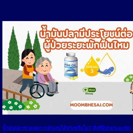
น้ำมันปลาช่วยลดการอักเสบได้จริงหรือไม่? สิ่งที่ผู้ป่วยระยะพัก