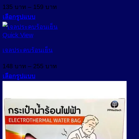
The
Price
135
บาท
–
159
บาท
options
range:
may
เลือกรูปแบบ
135 บาท
be
This
through
chosen
product
Quick View
on
159 บาท
has
the
multiple
เจลประคบร้อนเย็น
product
variants.
page
The
Price
148
บาท
–
255
บาท
options
range:
may
เลือกรูปแบบ
148 บาท
be
This
through
chosen
product
on
255 บาท
has
the
multiple
product
variants.
page
The
options
may