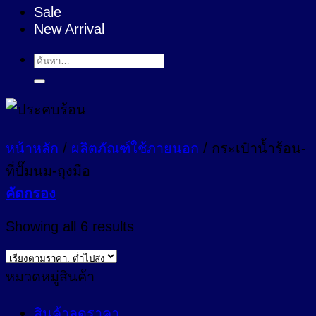
Sale
New Arrival
ค้นหา:
หน้าหลัก
/
ผลิตภัณฑ์ใช้ภายนอก
/
กระเป๋าน้ำร้อน-
ที่ปั๊มนม-ถุงมือ
คัดกรอง
Sorted
Showing all 6 results
by
price:
low
หมวดหมู่สินค้า
to
high
สินค้าลดราคา