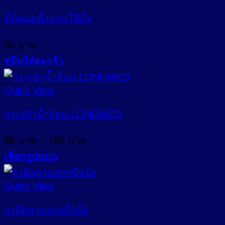
ที่ปั้มนมทิ้งแบบใช้มือ
35
บาท
หยิบใส่ตะกร้า
Quick View
กระเป๋าน้ำร้อน LONGMED
Price
98
บาท
–
105
บาท
range:
เลือกรูปแบบ
98 บาท
This
through
product
Quick View
105 บาท
has
multiple
ถุงมือยางแบบมีแป้ง
variants.