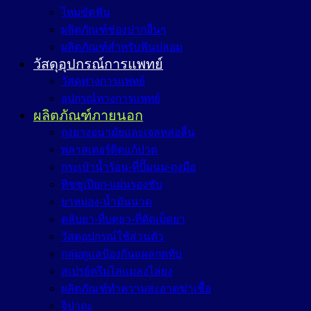
ไหมขัดฟัน
ผลิตภัณฑ์ช่องปากอื่นๆ
ผลิตภัณฑ์สำหรับฟันปลอม
วัสดุอุปกรณ์การแพทย์
วัสดุทางการแพทย์
อุปกรณ์ทางการแพทย์
ผลิตภัณฑ์ภายนอก
ถุงยางอนามัยและเจลหล่อลื่น
พลาสเตอร์ติดแก้ปวด
กระเป๋าน้ำร้อน-ที่ปั๊มนม-ถุงมือ
ทิชชูเปียก-แผ่นรองซับ
ยาหม่อง-น้ำมันนวด
ตลับยา-ที่บดยา-ที่ตัดเม็ดยา
วัสดุอุปกรณ์ใช้ส่วนตัว
กลุ่มดูแลป้องกันแผลกดทับ
สเปรย์ครีมไล่แมลงไล่ยุง
ผลิตภัณฑ์ทำความสะอาดฆ่าเชื้อ
จิปาถะ