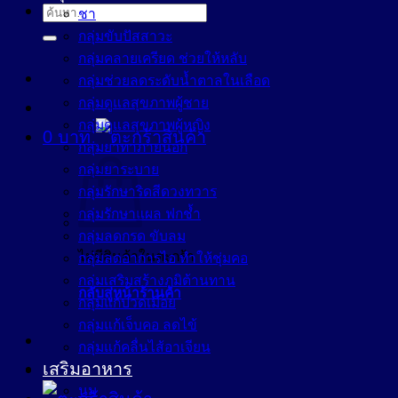
ค้นหา:
ชา
กลุ่มขับปัสสาวะ
กลุ่มคลายเครียด ช่วยให้หลับ
กลุ่มช่วยลดระดับน้ำตาลในเลือด
กลุ่มดูแลสุขภาพผู้ชาย
กลุ่มดูแลสุขภาพผู้หญิง
0
บาท
กลุ่มยาทาภายนอก
กลุ่มยาระบาย
กลุ่มรักษาริดสีดวงทวาร
กลุ่มรักษาแผล ฟกช้ำ
กลุ่มลดกรด ขับลม
ไม่มีสินค้าในตะกร้า
กลุ่มลดอาการไอ ทำให้ชุ่มคอ
กลุ่มเสริมสร้างภูมิต้านทาน
กลับสู่หน้าร้านค้า
กลุ่มแก้ปวดเมื่อย
กลุ่มแก้เจ็บคอ ลดไข้
กลุ่มแก้คลื่นไส้อาเจียน
เสริมอาหาร
นม