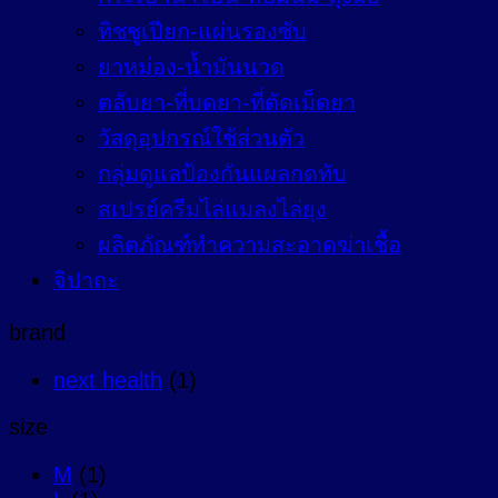
ทิชชูเปียก-แผ่นรองซับ
ยาหม่อง-น้ำมันนวด
ตลับยา-ที่บดยา-ที่ตัดเม็ดยา
วัสดุอุปกรณ์ใช้ส่วนตัว
กลุ่มดูแลป้องกันแผลกดทับ
สเปรย์ครีมไล่แมลงไล่ยุง
ผลิตภัณฑ์ทำความสะอาดฆ่าเชื้อ
จิปาถะ
brand
next health
(1)
size
M
(1)