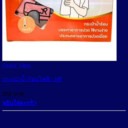
be
chosen
on
the
product
page
Quick View
กระเป๋าน้ำร้อนไฟฟ้า HP
250
บาท
หยิบใส่ตะกร้า