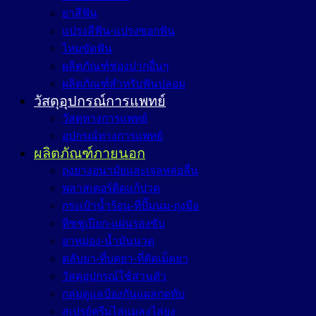
ยาสีฟัน
แปรงสีฟัน-แปรงซอกฟัน
ไหมขัดฟัน
ผลิตภัณฑ์ช่องปากอื่นๆ
ผลิตภัณฑ์สำหรับฟันปลอม
วัสดุอุปกรณ์การแพทย์
วัสดุทางการแพทย์
อุปกรณ์ทางการแพทย์
ผลิตภัณฑ์ภายนอก
ถุงยางอนามัยและเจลหล่อลื่น
พลาสเตอร์ติดแก้ปวด
กระเป๋าน้ำร้อน-ที่ปั๊มนม-ถุงมือ
ทิชชูเปียก-แผ่นรองซับ
ยาหม่อง-น้ำมันนวด
ตลับยา-ที่บดยา-ที่ตัดเม็ดยา
วัสดุอุปกรณ์ใช้ส่วนตัว
กลุ่มดูแลป้องกันแผลกดทับ
สเปรย์ครีมไล่แมลงไล่ยุง