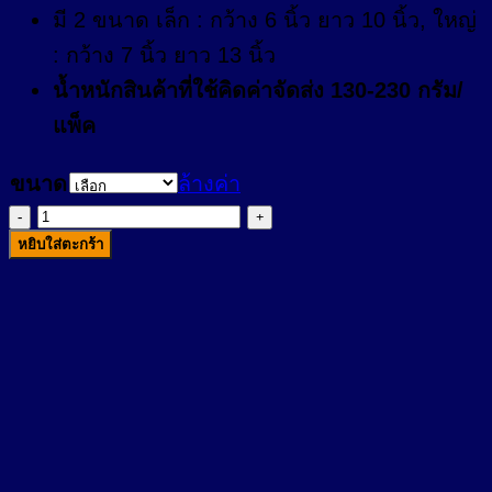
มี 2 ขนาด เล็ก : กว้าง 6 นิ้ว ยาว 10 นิ้ว, ใหญ่
: กว้าง 7 นิ้ว ยาว 13 นิ้ว
น้ำหนักสินค้าที่ใช้คิดค่าจัดส่ง 130-230 กรัม/
แพ็ค
ขนาด
ล้างค่า
จำนวน
หยิบใส่ตะกร้า
กระเป๋า
น้ำ
ร้อน
LONGMED
ชิ้น