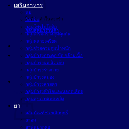
เสริมอาหาร
นม
ไม่มีสินค้าในตะกร้า
วิตามิน
กลุ่มโพรไบโอติก
กลับสู่หน้าร้านค้า
กลุ่มเสริมสร้างภูมิคุ้มกัน
กลุ่มคลายเครียด
กลุ่มช่วยควบคุมน้ำหนัก
กลุ่มบำรุงกระดูก ข้อ กล้ามเนื้อ
กลุ่มบำรุงผม ผิว เล็บ
กลุ่มบำรุงร่างกาย
กลุ่มบำรุงสมอง
กลุ่มบำรุงสายตา
กลุ่มบำรุงหัวใจและหลอดเลือด
ตะกร้าสินค้า
กลุ่มสุขภาพเพศหญิง
ยา
ผลิตภัณฑ์ช่วยเลิกบุหรี่
ยาอม
ยาพ่นปากคอ