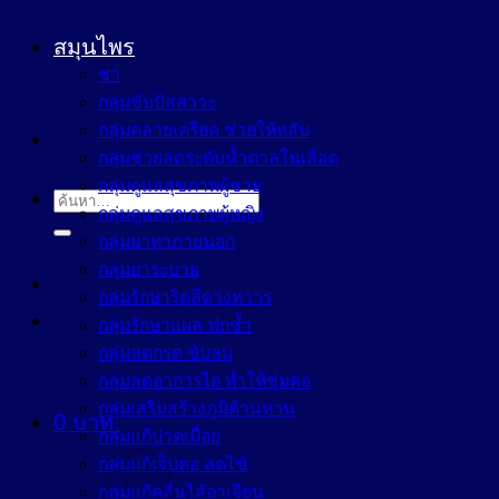
สมุนไพร
ชา
กลุ่มขับปัสสาวะ
กลุ่มคลายเครียด ช่วยให้หลับ
กลุ่มช่วยลดระดับน้ำตาลในเลือด
กลุ่มดูแลสุขภาพผู้ชาย
ค้นหา:
กลุ่มดูแลสุขภาพผู้หญิง
กลุ่มยาทาภายนอก
กลุ่มยาระบาย
กลุ่มรักษาริดสีดวงทวาร
กลุ่มรักษาแผล ฟกช้ำ
กลุ่มลดกรด ขับลม
กลุ่มลดอาการไอ ทำให้ชุ่มคอ
กลุ่มเสริมสร้างภูมิต้านทาน
0
บาท
กลุ่มแก้ปวดเมื่อย
กลุ่มแก้เจ็บคอ ลดไข้
กลุ่มแก้คลื่นไส้อาเจียน