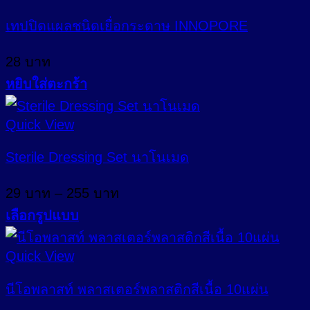
the
เทปปิดแผลชนิดเยื่อกระดาษ INNOPORE
product
page
28
บาท
หยิบใส่ตะกร้า
Quick View
Sterile Dressing Set นาโนเมด
Price
29
บาท
–
255
บาท
range:
เลือกรูปแบบ
29 บาท
This
through
product
Quick View
255 บาท
has
multiple
นีโอพลาสท์ พลาสเตอร์พลาสติกสีเนื้อ 10แผ่น
variants.