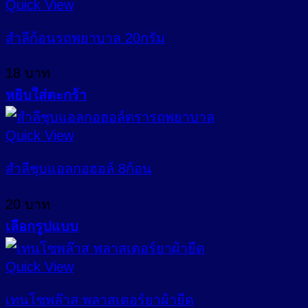
Quick View
on
has
the
multiple
สำลีก้อนรถพยาบาล 20กรัม
product
variants.
page
The
18
บาท
options
may
หยิบใส่ตะกร้า
be
chosen
Quick View
on
the
สำลีชุบแอลกอฮอล์ 8ก้อน
product
page
20
บาท
เลือกรูปแบบ
This
product
Quick View
has
multiple
เทนโซพล๊าส พลาสเตอร์ยาผ้ายืด
variants.