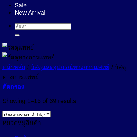
Sale
New Arrival
ค้นหา:
หน้าหลัก
/
วัสดุและอุปกรณ์ทางการแพทย์
/
วัสดุ
ทางการแพทย์
คัดกรอง
Sorted
Showing 1–15 of 69 results
by
price:
low
หมวดหมู่สินค้า
to
high