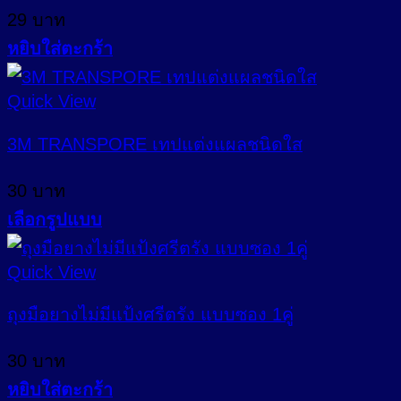
The
29
บาท
options
may
หยิบใส่ตะกร้า
be
chosen
Quick View
on
the
3M TRANSPORE เทปแต่งแผลชนิดใส
product
page
30
บาท
เลือกรูปแบบ
This
product
Quick View
has
multiple
ถุงมือยางไม่มีแป้งศรีตรัง แบบซอง 1คู่
variants.
The
30
บาท
options
may
หยิบใส่ตะกร้า