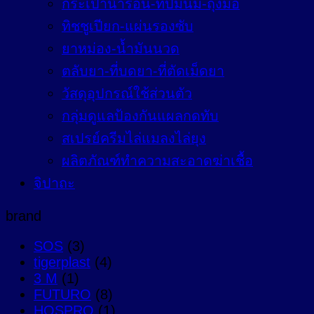
กระเป๋าน้ำร้อน-ที่ปั๊มนม-ถุงมือ
ทิชชูเปียก-แผ่นรองซับ
ยาหม่อง-น้ำมันนวด
ตลับยา-ที่บดยา-ที่ตัดเม็ดยา
วัสดุอุปกรณ์ใช้ส่วนตัว
กลุ่มดูแลป้องกันแผลกดทับ
สเปรย์ครีมไล่แมลงไล่ยุง
ผลิตภัณฑ์ทำความสะอาดฆ่าเชื้อ
จิปาถะ
brand
SOS
(3)
tigerplast
(4)
3 M
(1)
FUTURO
(8)
HOSPRO
(1)