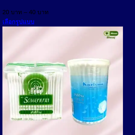
The
Price
20
บาท
–
40
บาท
options
range:
may
เลือกรูปแบบ
20 บาท
be
This
through
chosen
product
on
40 บาท
has
the
multiple
product
variants.
page
The
options
may
be
chosen
on
the
product
page