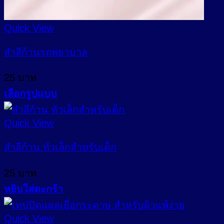
Quick View
สำลีก้านรถพยาบาล
25
บาท
เลือกรูปแบบ
This
product
Quick View
has
multiple
สำลีก้าน หัวเล็กสำหรับเด็ก
variants.
The
25
บาท
options
may
หยิบใส่ตะกร้า
be
chosen
Quick View
on