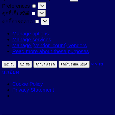
Preferences
Preferences
ที่
คุกกี้
คุกกี้เก็บสถิติ
จำเป็น
เก็บ
คุกกี้
คุกกี้การตลาด
สถิติ
การ
Manage options
ตลาด
Manage services
Manage {vendor_count} vendors
Read more about these purposes
ดูราย
ยอมรับ
ปฏิเสธ
ดูรายละเอียด
จัดเก็บรายละเอียด
ละเอียด
Cookie Policy
Privacy Statement
ข้าม