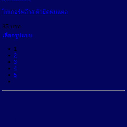
has
multiple
ไทเกอร์พล๊าส ผ้ายืดพันแผล
variants.
The
35
บาท
options
may
เลือกรูปแบบ
be
This
chosen
1
product
on
2
has
the
3
multiple
product
4
variants.
page
5
The
options
may
be
chosen
on
the
ผ้าก๊อซ
product