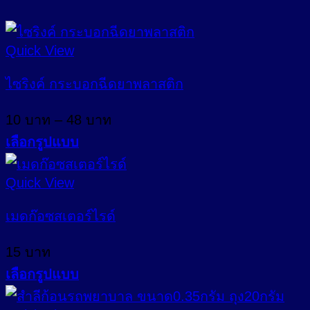
Quick View
ไซริงค์ กระบอกฉีดยาพลาสติก
Price
10
บาท
–
48
บาท
range:
เลือกรูปแบบ
10 บาท
This
through
product
Quick View
48 บาท
has
multiple
เมดก๊อซสเตอร์ไรด์
variants.
The
15
บาท
options
may
เลือกรูปแบบ
be
This
chosen
product