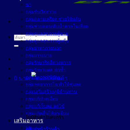
ชา
กลุ่มขับปัสสาวะ
กลุ่มคลายเครียด ช่วยให้หลับ
กลุ่มช่วยลดระดับน้ำตาลในเลือด
กลุ่มดูแลสุขภาพผู้ชาย
ค้นหา:
กลุ่มดูแลสุขภาพผู้หญิง
กลุ่มยาทาภายนอก
กลุ่มยาระบาย
กลุ่มรักษาริดสีดวงทวาร
กลุ่มรักษาแผล ฟกช้ำ
กลุ่มลดกรด ขับลม
0
บาท
กลุ่มลดอาการไอ ทำให้ชุ่มคอ
กลุ่มเสริมสร้างภูมิต้านทาน
กลุ่มแก้ปวดเมื่อย
กลุ่มแก้เจ็บคอ ลดไข้
กลุ่มแก้คลื่นไส้อาเจียน
ไม่มีสินค้าในตะกร้า
เสริมอาหาร
นม
กลับสู่หน้าร้านค้า