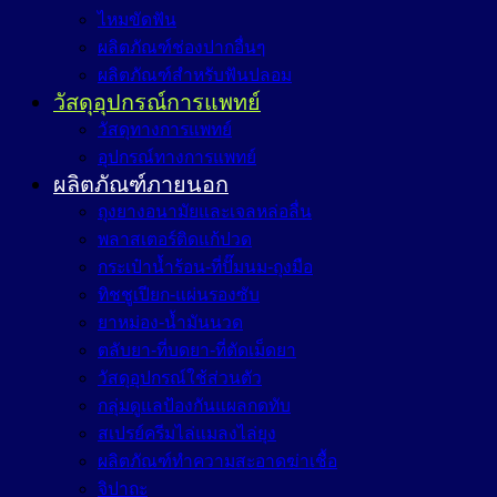
ไหมขัดฟัน
ผลิตภัณฑ์ช่องปากอื่นๆ
ผลิตภัณฑ์สำหรับฟันปลอม
วัสดุอุปกรณ์การแพทย์
วัสดุทางการแพทย์
อุปกรณ์ทางการแพทย์
ผลิตภัณฑ์ภายนอก
ถุงยางอนามัยและเจลหล่อลื่น
พลาสเตอร์ติดแก้ปวด
กระเป๋าน้ำร้อน-ที่ปั๊มนม-ถุงมือ
ทิชชูเปียก-แผ่นรองซับ
ยาหม่อง-น้ำมันนวด
ตลับยา-ที่บดยา-ที่ตัดเม็ดยา
วัสดุอุปกรณ์ใช้ส่วนตัว
กลุ่มดูแลป้องกันแผลกดทับ
สเปรย์ครีมไล่แมลงไล่ยุง
ผลิตภัณฑ์ทำความสะอาดฆ่าเชื้อ
จิปาถะ