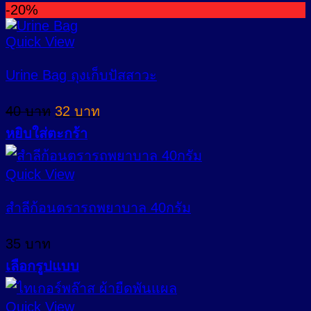
be
-20%
chosen
on
Quick View
the
product
Urine Bag ถุงเก็บปัสสาวะ
page
Original
Current
40
บาท
32
บาท
price
price
หยิบใส่ตะกร้า
was:
is:
40 บาท.
32 บาท.
Quick View
สำลีก้อนตรารถพยาบาล 40กรัม
35
บาท
เลือกรูปแบบ
This
product
Quick View