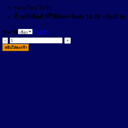
ขอบเรียบ ไม่รุ่ย
น้ำหนักสินค้าที่ใช้คิดค่าจัดส่ง 10-20 กรัม/ม้วน
ขนาด
ล้างค่า
จำนวน
หยิบใส่ตะกร้า
ไท
เก
อร์
พล๊าส
ผ้า
ยืด
พัน
แผล
ชิ้น