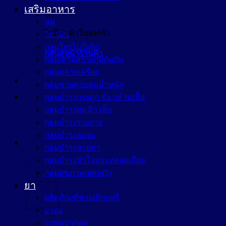
เสริมอาหาร
นม
ไม่มีสินค้าในตะกร้า
วิตามิน
กลุ่มโพรไบโอติก
กลับสู่หน้าร้านค้า
กลุ่มเสริมสร้างภูมิคุ้มกัน
กลุ่มคลายเครียด
กลุ่มช่วยควบคุมน้ำหนัก
กลุ่มบำรุงกระดูก ข้อ กล้ามเนื้อ
กลุ่มบำรุงผม ผิว เล็บ
กลุ่มบำรุงร่างกาย
กลุ่มบำรุงสมอง
กลุ่มบำรุงสายตา
กลุ่มบำรุงหัวใจและหลอดเลือด
ตะกร้าสินค้า
กลุ่มสุขภาพเพศหญิง
ยา
ผลิตภัณฑ์ช่วยเลิกบุหรี่
ยาอม
ยาพ่นปากคอ