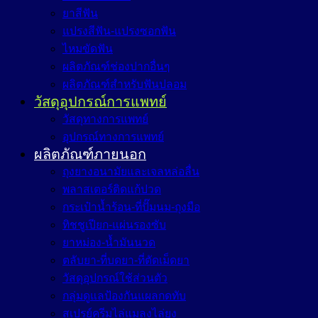
ยาสีฟัน
แปรงสีฟัน-แปรงซอกฟัน
ไหมขัดฟัน
ผลิตภัณฑ์ช่องปากอื่นๆ
ผลิตภัณฑ์สำหรับฟันปลอม
วัสดุอุปกรณ์การแพทย์
วัสดุทางการแพทย์
อุปกรณ์ทางการแพทย์
ผลิตภัณฑ์ภายนอก
ถุงยางอนามัยและเจลหล่อลื่น
พลาสเตอร์ติดแก้ปวด
กระเป๋าน้ำร้อน-ที่ปั๊มนม-ถุงมือ
ทิชชูเปียก-แผ่นรองซับ
ยาหม่อง-น้ำมันนวด
ตลับยา-ที่บดยา-ที่ตัดเม็ดยา
วัสดุอุปกรณ์ใช้ส่วนตัว
กลุ่มดูแลป้องกันแผลกดทับ
สเปรย์ครีมไล่แมลงไล่ยุง