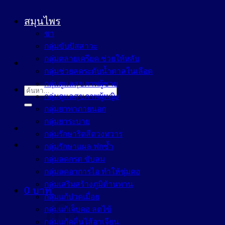
สมุนไพร
ชา
กลุ่มขับปัสสาวะ
กลุ่มคลายเครียด ช่วยให้หลับ
กลุ่มช่วยลดระดับน้ำตาลในเลือด
กลุ่มดูแลสุขภาพผู้ชาย
ค้นหา:
กลุ่มดูแลสุขภาพผู้หญิง
กลุ่มยาทาภายนอก
กลุ่มยาระบาย
กลุ่มรักษาริดสีดวงทวาร
กลุ่มรักษาแผล ฟกช้ำ
กลุ่มลดกรด ขับลม
กลุ่มลดอาการไอ ทำให้ชุ่มคอ
กลุ่มเสริมสร้างภูมิต้านทาน
0
บาท
กลุ่มแก้ปวดเมื่อย
กลุ่มแก้เจ็บคอ ลดไข้
กลุ่มแก้คลื่นไส้อาเจียน