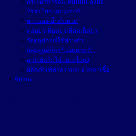
กระเป๋าน้ำร้อน-ที่ปั๊มนม-ถุงมือ
ทิชชูเปียก-แผ่นรองซับ
ยาหม่อง-น้ำมันนวด
ตลับยา-ที่บดยา-ที่ตัดเม็ดยา
วัสดุอุปกรณ์ใช้ส่วนตัว
กลุ่มดูแลป้องกันแผลกดทับ
สเปรย์ครีมไล่แมลงไล่ยุง
ผลิตภัณฑ์ทำความสะอาดฆ่าเชื้อ
จิปาถะ
ผลิตภัณฑ์ที่ใช้จัดการเม็ด
ยา