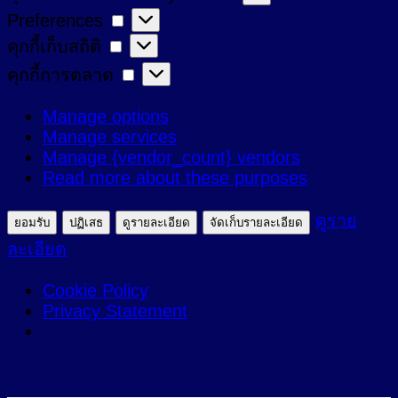
Preferences
Preferences
ที่
คุกกี้
คุกกี้เก็บสถิติ
จำเป็น
เก็บ
คุกกี้
คุกกี้การตลาด
สถิติ
การ
Manage options
ตลาด
Manage services
Manage {vendor_count} vendors
Read more about these purposes
ดูราย
ยอมรับ
ปฏิเสธ
ดูรายละเอียด
จัดเก็บรายละเอียด
ละเอียด
Cookie Policy
Privacy Statement
ข้าม