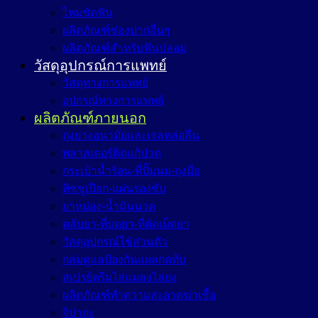
ไหมขัดฟัน
ผลิตภัณฑ์ช่องปากอื่นๆ
ผลิตภัณฑ์สำหรับฟันปลอม
วัสดุอุปกรณ์การแพทย์
วัสดุทางการแพทย์
อุปกรณ์ทางการแพทย์
ผลิตภัณฑ์ภายนอก
ถุงยางอนามัยและเจลหล่อลื่น
พลาสเตอร์ติดแก้ปวด
กระเป๋าน้ำร้อน-ที่ปั๊มนม-ถุงมือ
ทิชชูเปียก-แผ่นรองซับ
ยาหม่อง-น้ำมันนวด
ตลับยา-ที่บดยา-ที่ตัดเม็ดยา
วัสดุอุปกรณ์ใช้ส่วนตัว
กลุ่มดูแลป้องกันแผลกดทับ
สเปรย์ครีมไล่แมลงไล่ยุง
ผลิตภัณฑ์ทำความสะอาดฆ่าเชื้อ
จิปาถะ