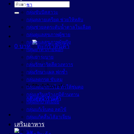
ค้นหา:
ชา
กลุ่มขับปัสสาวะ
กลุ่มคลายเครียด ช่วยให้หลับ
กลุ่มช่วยลดระดับน้ำตาลในเลือด
กลุ่มดูแลสุขภาพผู้ชาย
กลุ่มดูแลสุขภาพผู้หญิง
0
บาท
กลุ่มยาทาภายนอก
กลุ่มยาระบาย
กลุ่มรักษาริดสีดวงทวาร
กลุ่มรักษาแผล ฟกช้ำ
กลุ่มลดกรด ขับลม
ไม่มีสินค้าในตะกร้า
กลุ่มลดอาการไอ ทำให้ชุ่มคอ
กลุ่มเสริมสร้างภูมิต้านทาน
กลับสู่หน้าร้านค้า
กลุ่มแก้ปวดเมื่อย
กลุ่มแก้เจ็บคอ ลดไข้
กลุ่มแก้คลื่นไส้อาเจียน
เสริมอาหาร
นม