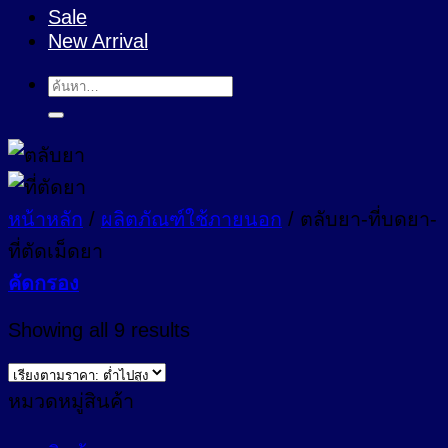
Sale
New Arrival
ค้นหา:
หน้าหลัก
/
ผลิตภัณฑ์ใช้ภายนอก
/
ตลับยา-ที่บดยา-
ที่ตัดเม็ดยา
คัดกรอง
Sorted
Showing all 9 results
by
price:
low
หมวดหมู่สินค้า
to
high