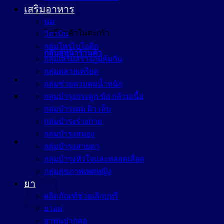
เสริมอาหาร
นม
ไม่มีสินค้าในตะกร้า
วิตามิน
กลุ่มโพรไบโอติก
กลับสู่หน้าร้านค้า
กลุ่มเสริมสร้างภูมิคุ้มกัน
กลุ่มคลายเครียด
กลุ่มช่วยควบคุมน้ำหนัก
กลุ่มบำรุงกระดูก ข้อ กล้ามเนื้อ
กลุ่มบำรุงผม ผิว เล็บ
กลุ่มบำรุงร่างกาย
กลุ่มบำรุงสมอง
กลุ่มบำรุงสายตา
กลุ่มบำรุงหัวใจและหลอดเลือด
ตะกร้าสินค้า
กลุ่มสุขภาพเพศหญิง
ยา
ผลิตภัณฑ์ช่วยเลิกบุหรี่
ยาอม
ยาพ่นปากคอ