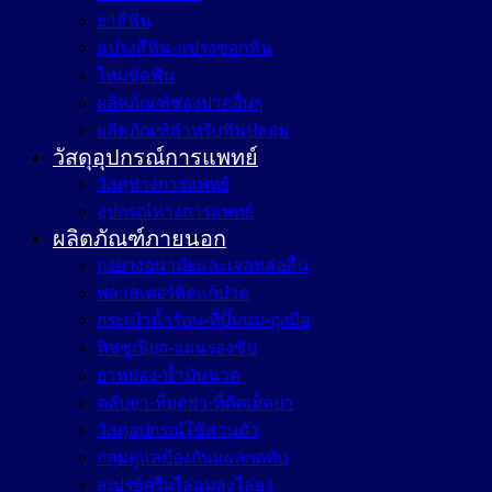
ยาสีฟัน
แปรงสีฟัน-แปรงซอกฟัน
ไหมขัดฟัน
ผลิตภัณฑ์ช่องปากอื่นๆ
ผลิตภัณฑ์สำหรับฟันปลอม
วัสดุอุปกรณ์การแพทย์
วัสดุทางการแพทย์
อุปกรณ์ทางการแพทย์
ผลิตภัณฑ์ภายนอก
ถุงยางอนามัยและเจลหล่อลื่น
พลาสเตอร์ติดแก้ปวด
กระเป๋าน้ำร้อน-ที่ปั๊มนม-ถุงมือ
ทิชชูเปียก-แผ่นรองซับ
ยาหม่อง-น้ำมันนวด
ตลับยา-ที่บดยา-ที่ตัดเม็ดยา
วัสดุอุปกรณ์ใช้ส่วนตัว
กลุ่มดูแลป้องกันแผลกดทับ
สเปรย์ครีมไล่แมลงไล่ยุง