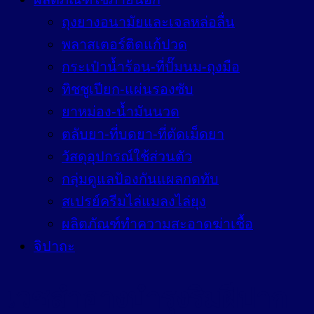
ถุงยางอนามัยและเจลหล่อลื่น
พลาสเตอร์ติดแก้ปวด
กระเป๋าน้ำร้อน-ที่ปั๊มนม-ถุงมือ
ทิชชูเปียก-แผ่นรองซับ
ยาหม่อง-น้ำมันนวด
ตลับยา-ที่บดยา-ที่ตัดเม็ดยา
วัสดุอุปกรณ์ใช้ส่วนตัว
กลุ่มดูแลป้องกันแผลกดทับ
สเปรย์ครีมไล่แมลงไล่ยุง
ผลิตภัณฑ์ทำความสะอาดฆ่าเชื้อ
จิปาถะ
เวชสำอางบำรุงริมฝีปาก