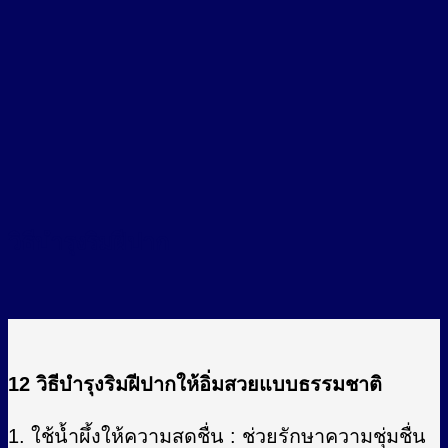
วิธีบำรุงริมฝีปาก
12 วิธีบำรุงริมฝีปากให้อิ่มสวยแบบธรรมชาติ
1. ใช้น้ำผึ้งให้ความสดชื่น : ช่วยรักษาความชุ่มชื่น