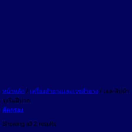
หน้าหลัก
/
เครื่องสำอางและเวชสำอาง
/
เจล-ลิปบำ
รุงริมฝีปาก
คัดกรอง
Sorted
Showing all 2 results
by