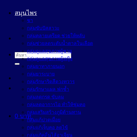
สมุนไพร
ชา
กลุ่มขับปัสสาวะ
กลุ่มคลายเครียด ช่วยให้หลับ
กลุ่มช่วยลดระดับน้ำตาลในเลือด
กลุ่มดูแลสุขภาพผู้ชาย
ค้นหา:
กลุ่มดูแลสุขภาพผู้หญิง
กลุ่มยาทาภายนอก
กลุ่มยาระบาย
กลุ่มรักษาริดสีดวงทวาร
กลุ่มรักษาแผล ฟกช้ำ
กลุ่มลดกรด ขับลม
กลุ่มลดอาการไอ ทำให้ชุ่มคอ
กลุ่มเสริมสร้างภูมิต้านทาน
0
บาท
กลุ่มแก้ปวดเมื่อย
กลุ่มแก้เจ็บคอ ลดไข้
กลุ่มแก้คลื่นไส้อาเจียน