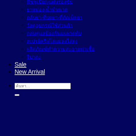
ทิชชูเปียก-แผ่นรองซับ
ยาหม่อง-น้ำมันนวด
ตลับยา-ที่บดยา-ที่ตัดเม็ดยา
วัสดุอุปกรณ์ใช้ส่วนตัว
กลุ่มดูแลป้องกันแผลกดทับ
สเปรย์ครีมไล่แมลงไล่ยุง
ผลิตภัณฑ์ทำความสะอาดฆ่าเชื้อ
จิปาถะ
Sale
New Arrival
ค้นหา: