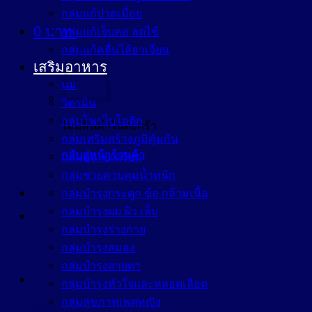
กลุ่มแก้ปวดเมื่อย
0
บาท
กลุ่มแก้เจ็บคอ ลดไข้
กลุ่มแก้คลื่นไส้อาเจียน
เสริมอาหาร
นม
วิตามิน
กลุ่มโพรไบโอติก
ไม่มีสินค้าในตะกร้า
กลุ่มเสริมสร้างภูมิคุ้มกัน
กลับสู่หน้าร้านค้า
กลุ่มคลายเครียด
กลุ่มช่วยควบคุมน้ำหนัก
กลุ่มบำรุงกระดูก ข้อ กล้ามเนื้อ
กลุ่มบำรุงผม ผิว เล็บ
กลุ่มบำรุงร่างกาย
กลุ่มบำรุงสมอง
กลุ่มบำรุงสายตา
กลุ่มบำรุงหัวใจและหลอดเลือด
กลุ่มสุขภาพเพศหญิง
ตะกร้าสินค้า