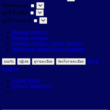
Preferences
Preferences
ที่
คุกกี้
คุกกี้เก็บสถิติ
จำเป็น
เก็บ
คุกกี้
คุกกี้การตลาด
สถิติ
การ
Manage options
ตลาด
Manage services
Manage {vendor_count} vendors
Read more about these purposes
ดูราย
ยอมรับ
ปฏิเสธ
ดูรายละเอียด
จัดเก็บรายละเอียด
ละเอียด
Cookie Policy
Privacy Statement
ข้าม