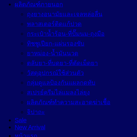
ผลิตภัณฑ์ภายนอก
ถุงยางอนามัยและเจลหล่อลื่น
พลาสเตอร์ติดแก้ปวด
กระเป๋าน้ำร้อน-ที่ปั๊มนม-ถุงมือ
ทิชชูเปียก-แผ่นรองซับ
ยาหม่อง-น้ำมันนวด
ตลับยา-ที่บดยา-ที่ตัดเม็ดยา
วัสดุอุปกรณ์ใช้ส่วนตัว
กลุ่มดูแลป้องกันแผลกดทับ
สเปรย์ครีมไล่แมลงไล่ยุง
ผลิตภัณฑ์ทำความสะอาดฆ่าเชื้อ
จิปาถะ
Sale
New Arrival
หน้าแรก