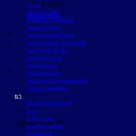
ไม่มีสินค้าในตะกร้า
วิตามิน
กลุ่มโพรไบโอติก
กลับสู่หน้าร้านค้า
กลุ่มเสริมสร้างภูมิคุ้มกัน
กลุ่มคลายเครียด
กลุ่มช่วยควบคุมน้ำหนัก
กลุ่มบำรุงกระดูก ข้อ กล้ามเนื้อ
กลุ่มบำรุงผม ผิว เล็บ
กลุ่มบำรุงร่างกาย
กลุ่มบำรุงสมอง
กลุ่มบำรุงสายตา
กลุ่มบำรุงหัวใจและหลอดเลือด
ตะกร้าสินค้า
กลุ่มสุขภาพเพศหญิง
ยา
ผลิตภัณฑ์ช่วยเลิกบุหรี่
ยาอม
ยาพ่นปากคอ
ไม่มีสินค้าในตะกร้า
ยาแก้วิงเวียนศีรษะ
ยาถ่ายพยาธิ