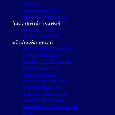
ไหมขัดฟัน
ผลิตภัณฑ์ช่องปากอื่นๆ
ผลิตภัณฑ์สำหรับฟันปลอม
วัสดุอุปกรณ์การแพทย์
วัสดุทางการแพทย์
อุปกรณ์ทางการแพทย์
ผลิตภัณฑ์ภายนอก
ถุงยางอนามัยและเจลหล่อลื่น
พลาสเตอร์ติดแก้ปวด
กระเป๋าน้ำร้อน-ที่ปั๊มนม-ถุงมือ
ทิชชูเปียก-แผ่นรองซับ
ยาหม่อง-น้ำมันนวด
ตลับยา-ที่บดยา-ที่ตัดเม็ดยา
วัสดุอุปกรณ์ใช้ส่วนตัว
กลุ่มดูแลป้องกันแผลกดทับ
สเปรย์ครีมไล่แมลงไล่ยุง
ผลิตภัณฑ์ทำความสะอาดฆ่าเชื้อ
จิปาถะ