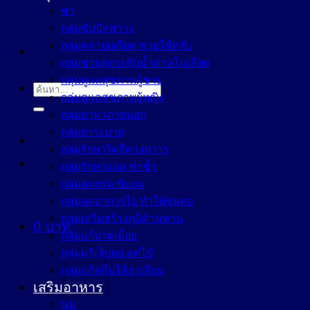
ชา
กลุ่มขับปัสสาวะ
กลุ่มคลายเครียด ช่วยให้หลับ
กลุ่มช่วยลดระดับน้ำตาลในเลือด
กลุ่มดูแลสุขภาพผู้ชาย
ค้นหา:
กลุ่มดูแลสุขภาพผู้หญิง
กลุ่มยาทาภายนอก
กลุ่มยาระบาย
กลุ่มรักษาริดสีดวงทวาร
กลุ่มรักษาแผล ฟกช้ำ
กลุ่มลดกรด ขับลม
กลุ่มลดอาการไอ ทำให้ชุ่มคอ
กลุ่มเสริมสร้างภูมิต้านทาน
0
บาท
กลุ่มแก้ปวดเมื่อย
กลุ่มแก้เจ็บคอ ลดไข้
กลุ่มแก้คลื่นไส้อาเจียน
เสริมอาหาร
นม