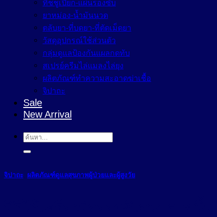
ทิชชูเปียก-แผ่นรองซับ
ยาหม่อง-น้ำมันนวด
ตลับยา-ที่บดยา-ที่ตัดเม็ดยา
วัสดุอุปกรณ์ใช้ส่วนตัว
กลุ่มดูแลป้องกันแผลกดทับ
สเปรย์ครีมไล่แมลงไล่ยุง
ผลิตภัณฑ์ทำความสะอาดฆ่าเชื้อ
จิปาถะ
Sale
New Arrival
ค้นหา:
จิปาถะ
,
ผลิตภัณฑ์ดูแลสุขภาพผู้ป่วยและผู้สูงวัย
วิธีใช้เครื่องวัดออกซิเจนปลายนิ้ว