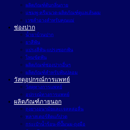
ผลิตภัณฑ์ดับกลิ่นกาย
แชมพู-ครีมนวด-ผลิตภัณฑ์ดูแลเส้นผม
เวชสำอางสำหรับคุณแม่
ช่องปาก
น้ำยาบ้วนปาก
ยาสีฟัน
แปรงสีฟัน-แปรงซอกฟัน
ไหมขัดฟัน
ผลิตภัณฑ์ช่องปากอื่นๆ
ผลิตภัณฑ์สำหรับฟันปลอม
วัสดุอุปกรณ์การแพทย์
วัสดุทางการแพทย์
อุปกรณ์ทางการแพทย์
ผลิตภัณฑ์ภายนอก
ถุงยางอนามัยและเจลหล่อลื่น
พลาสเตอร์ติดแก้ปวด
กระเป๋าน้ำร้อน-ที่ปั๊มนม-ถุงมือ