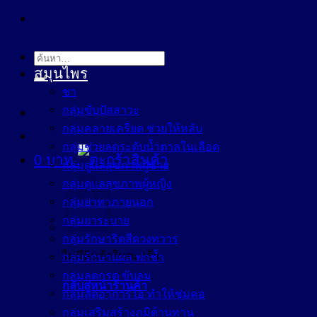
ค้นหา:
สมุนไพร
ชา
กลุ่มขับปัสสาวะ
กลุ่มคลายเครียด ช่วยให้หลับ
กลุ่มช่วยลดระดับน้ำตาลในเลือด
0
บาท
กลุ่มดูแลสุขภาพผู้ชาย
กลุ่มดูแลสุขภาพผู้หญิง
กลุ่มยาทาภายนอก
กลุ่มยาระบาย
กลุ่มรักษาริดสีดวงทวาร
ไม่มีสินค้าในตะกร้า
กลุ่มรักษาแผล ฟกช้ำ
กลุ่มลดกรด ขับลม
กลับสู่หน้าร้านค้า
กลุ่มลดอาการไอ ทำให้ชุ่มคอ
กลุ่มเสริมสร้างภูมิต้านทาน