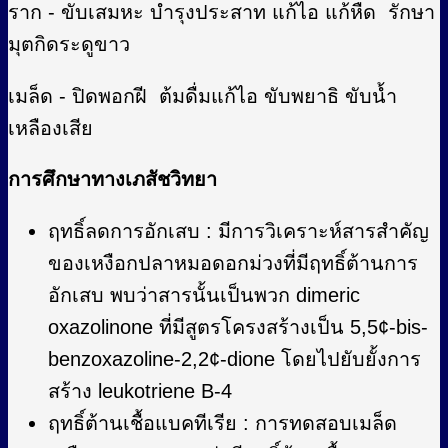
ราก - ขับเสมหะ บำรุงประสาท แก้ไอ แก้หืด รักษา
มุตกิดระดูขาว
เมล็ด - ปิดพอกฝี ต้มดื่มแก้ไอ ขับพยาธิ ขับน้ำ
เหลืองเสีย
การศึกษาทางเภสัชวิทยา
ฤทธิ์ลดการอักเสบ : มีการวิเคราะห์สารสำคัญ
ของเหงือกปลาหมอดอกม่วงที่มีฤทธิ์ต้านการ
อักเสบ พบว่าสารนั้นเป็นพวก dimeric
oxazolinone ที่มีสูตรโครงสร้างเป็น 5,5¢-bis-
benzoxazoline-2,2¢-dione โดยไปยับยั้งการ
สร้าง leukotriene B-4
ฤทธิ์ต้านเชื้อแบคทีเรีย : การทดสอบเมล็ด