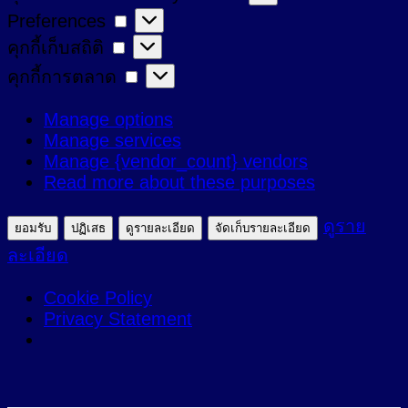
Preferences
Preferences
ที่
คุกกี้
คุกกี้เก็บสถิติ
จำเป็น
เก็บ
คุกกี้
คุกกี้การตลาด
สถิติ
การ
Manage options
ตลาด
Manage services
Manage {vendor_count} vendors
Read more about these purposes
ดูราย
ยอมรับ
ปฏิเสธ
ดูรายละเอียด
จัดเก็บรายละเอียด
ละเอียด
Cookie Policy
Privacy Statement
ข้าม