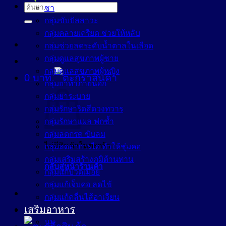
ค้นหา:
ชา
กลุ่มขับปัสสาวะ
กลุ่มคลายเครียด ช่วยให้หลับ
กลุ่มช่วยลดระดับน้ำตาลในเลือด
กลุ่มดูแลสุขภาพผู้ชาย
กลุ่มดูแลสุขภาพผู้หญิง
0
บาท
กลุ่มยาทาภายนอก
กลุ่มยาระบาย
กลุ่มรักษาริดสีดวงทวาร
กลุ่มรักษาแผล ฟกช้ำ
กลุ่มลดกรด ขับลม
ไม่มีสินค้าในตะกร้า
กลุ่มลดอาการไอ ทำให้ชุ่มคอ
กลุ่มเสริมสร้างภูมิต้านทาน
กลับสู่หน้าร้านค้า
กลุ่มแก้ปวดเมื่อย
กลุ่มแก้เจ็บคอ ลดไข้
กลุ่มแก้คลื่นไส้อาเจียน
เสริมอาหาร
นม