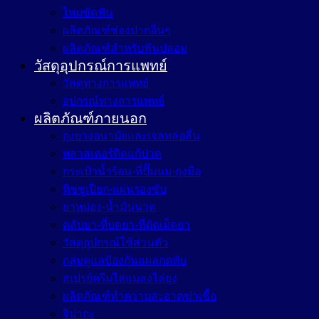
ไหมขัดฟัน
ผลิตภัณฑ์ช่องปากอื่นๆ
ผลิตภัณฑ์สำหรับฟันปลอม
วัสดุอุปกรณ์การแพทย์
วัสดุทางการแพทย์
อุปกรณ์ทางการแพทย์
ผลิตภัณฑ์ภายนอก
ถุงยางอนามัยและเจลหล่อลื่น
พลาสเตอร์ติดแก้ปวด
กระเป๋าน้ำร้อน-ที่ปั๊มนม-ถุงมือ
ทิชชูเปียก-แผ่นรองซับ
ยาหม่อง-น้ำมันนวด
ตลับยา-ที่บดยา-ที่ตัดเม็ดยา
วัสดุอุปกรณ์ใช้ส่วนตัว
กลุ่มดูแลป้องกันแผลกดทับ
สเปรย์ครีมไล่แมลงไล่ยุง
ผลิตภัณฑ์ทำความสะอาดฆ่าเชื้อ
จิปาถะ