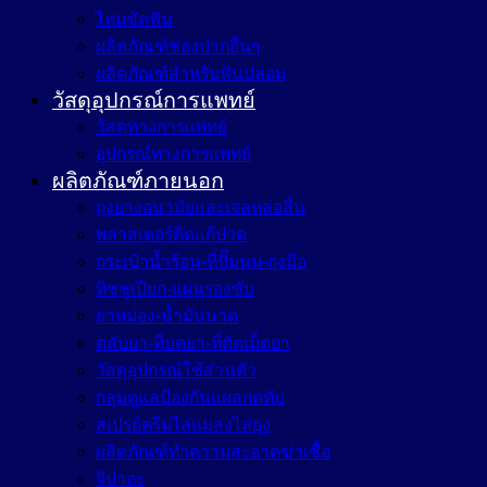
ไหมขัดฟัน
ผลิตภัณฑ์ช่องปากอื่นๆ
ผลิตภัณฑ์สำหรับฟันปลอม
วัสดุอุปกรณ์การแพทย์
วัสดุทางการแพทย์
อุปกรณ์ทางการแพทย์
ผลิตภัณฑ์ภายนอก
ถุงยางอนามัยและเจลหล่อลื่น
พลาสเตอร์ติดแก้ปวด
กระเป๋าน้ำร้อน-ที่ปั๊มนม-ถุงมือ
ทิชชูเปียก-แผ่นรองซับ
ยาหม่อง-น้ำมันนวด
ตลับยา-ที่บดยา-ที่ตัดเม็ดยา
วัสดุอุปกรณ์ใช้ส่วนตัว
กลุ่มดูแลป้องกันแผลกดทับ
สเปรย์ครีมไล่แมลงไล่ยุง
ผลิตภัณฑ์ทำความสะอาดฆ่าเชื้อ
จิปาถะ