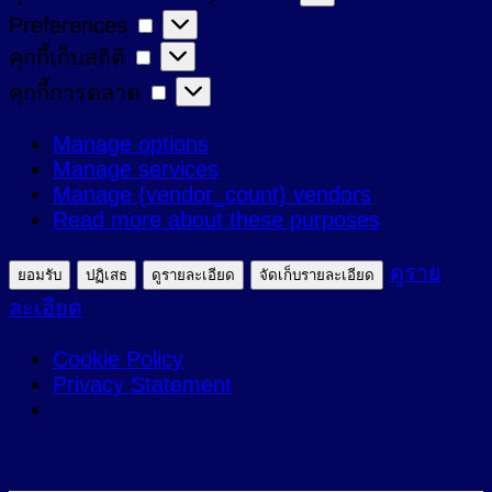
Preferences
Preferences
ที่
คุกกี้
คุกกี้เก็บสถิติ
จำเป็น
เก็บ
คุกกี้
คุกกี้การตลาด
สถิติ
การ
Manage options
ตลาด
Manage services
Manage {vendor_count} vendors
Read more about these purposes
ดูราย
ยอมรับ
ปฏิเสธ
ดูรายละเอียด
จัดเก็บรายละเอียด
ละเอียด
Cookie Policy
Privacy Statement
ข้าม