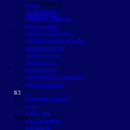
ไม่มีสินค้าในตะกร้า
วิตามิน
กลุ่มโพรไบโอติก
กลับสู่หน้าร้านค้า
กลุ่มเสริมสร้างภูมิคุ้มกัน
กลุ่มคลายเครียด
กลุ่มช่วยควบคุมน้ำหนัก
กลุ่มบำรุงกระดูก ข้อ กล้ามเนื้อ
กลุ่มบำรุงผม ผิว เล็บ
กลุ่มบำรุงร่างกาย
กลุ่มบำรุงสมอง
กลุ่มบำรุงสายตา
กลุ่มบำรุงหัวใจและหลอดเลือด
ตะกร้าสินค้า
กลุ่มสุขภาพเพศหญิง
ยา
ผลิตภัณฑ์ช่วยเลิกบุหรี่
ยาอม
ยาพ่นปากคอ
ไม่มีสินค้าในตะกร้า
ยาแก้วิงเวียนศีรษะ
ยาถ่ายพยาธิ