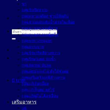
ชา
กลุ่มขับปัสสาวะ
กลุ่มคลายเครียด ช่วยให้หลับ
กลุ่มช่วยลดระดับน้ำตาลในเลือด
กลุ่มดูแลสุขภาพผู้ชาย
ค้นหา:
กลุ่มดูแลสุขภาพผู้หญิง
กลุ่มยาทาภายนอก
กลุ่มยาระบาย
กลุ่มรักษาริดสีดวงทวาร
กลุ่มรักษาแผล ฟกช้ำ
กลุ่มลดกรด ขับลม
กลุ่มลดอาการไอ ทำให้ชุ่มคอ
กลุ่มเสริมสร้างภูมิต้านทาน
0
บาท
กลุ่มแก้ปวดเมื่อย
กลุ่มแก้เจ็บคอ ลดไข้
กลุ่มแก้คลื่นไส้อาเจียน
เสริมอาหาร
นม