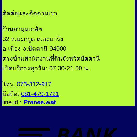
ติดต่อและติดตามเรา
ร้านยามุมเภสัช
32 ถ.มะกรูด ต.สะบารัง
อ.เมือง จ.ปัตตานี 94000
ตรงข้ามสำนักงานที่ดินจังหวัดปัตตานี
เปิดบริการทุกวัน: 07.30-21.00 น.
โทร:
073-312-917
มือถือ:
081-479-1721
line id :
Pranee.wat