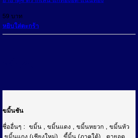
59
บาท
หยิบใส่ตะกร้า
ขมิ้นชัน
ขมิ้นชัน
ชื่ออื่นๆ : ขมิ้น , ขมิ้นแดง , ขมิ้นหยวก , ขมิ้นหัว
,ขมิ้นแกง (เชียงใหม่) , ขี้มิ้น (ภาคใต้) , ตายอด