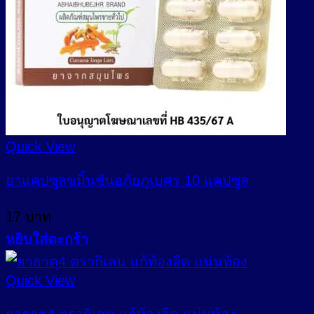
Quick View
ยาแคปซูลขมิ้นชันอภัยภูเบศร 10 แคปซูล
17
บาท
หยิบใส่ตะกร้า
Quick View
ยาธาตุ4 ตรากิเลน แก้ท้องอืด แน่นท้อง