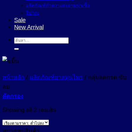
ผลิตภัณฑ์ทำความสะอาดฆ่าเชื้อ
จิปาถะ
Sale
New Arrival
ค้นหา:
หน้าหลัก
/
ผลิตภัณฑ์ยาสมุนไพร
/
กลุ่มลดกรด ขับ
ลม
คัดกรอง
Sorted
Showing all 2 results
by
price:
low
หมวดหมู่สินค้า