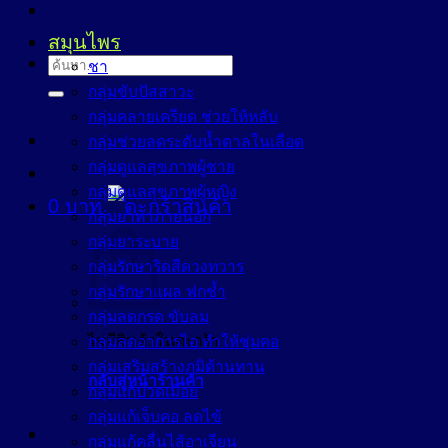
สมุนไพร
ค้นหา:
ชา
กลุ่มขับปัสสาวะ
กลุ่มคลายเครียด ช่วยให้หลับ
กลุ่มช่วยลดระดับน้ำตาลในเลือด
กลุ่มดูแลสุขภาพผู้ชาย
กลุ่มดูแลสุขภาพผู้หญิง
0
บาท
กลุ่มยาทาภายนอก
กลุ่มยาระบาย
กลุ่มรักษาริดสีดวงทวาร
กลุ่มรักษาแผล ฟกช้ำ
กลุ่มลดกรด ขับลม
ไม่มีสินค้าในตะกร้า
กลุ่มลดอาการไอ ทำให้ชุ่มคอ
กลุ่มเสริมสร้างภูมิต้านทาน
กลับสู่หน้าร้านค้า
กลุ่มแก้ปวดเมื่อย
กลุ่มแก้เจ็บคอ ลดไข้
กลุ่มแก้คลื่นไส้อาเจียน