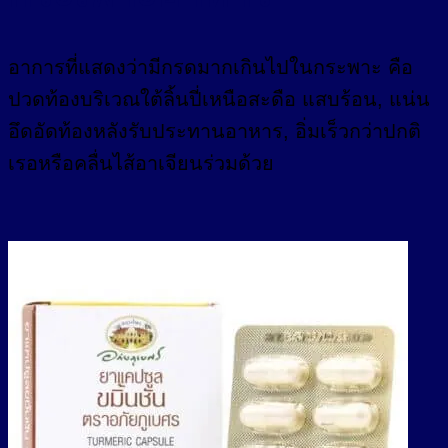
อาการที่แสดงว่ามีกรดมากเกินไปในกระพาะ คือ
ปวดท้องบริเวณใต้ลิ้นปี่เหนือสะดือ แสบร้อน, แน่น
อึดอัดท้องหลังรับประทานอาหาร, อิ่มเร็วกว่าปกติ
เรอหรือคลื่นไส้อาเจียนร่วมด้วย