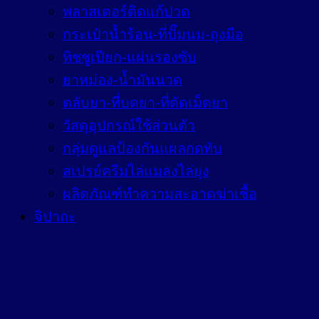
พลาสเตอร์ติดแก้ปวด
กระเป๋าน้ำร้อน-ที่ปั๊มนม-ถุงมือ
ทิชชูเปียก-แผ่นรองซับ
ยาหม่อง-น้ำมันนวด
ตลับยา-ที่บดยา-ที่ตัดเม็ดยา
วัสดุอุปกรณ์ใช้ส่วนตัว
กลุ่มดูแลป้องกันแผลกดทับ
สเปรย์ครีมไล่แมลงไล่ยุง
ผลิตภัณฑ์ทำความสะอาดฆ่าเชื้อ
จิปาถะ
ยาสมุนไพรลดกรดใน
กระเพาะอาหาร