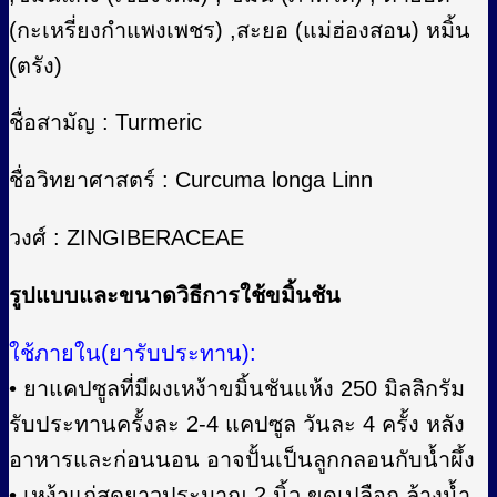
(กะเหรี่ยงกำแพงเพชร) ,สะยอ (แม่ฮ่องสอน) หมิ้น
(ตรัง)
ชื่อสามัญ : Turmeric
ชื่อวิทยาศาสตร์ : Curcuma longa Linn
วงศ์ : ZINGIBERACEAE
รูปแบบและขนาดวิธีการใช้ขมิ้นชัน
ใช้ภายใน(ยารับประทาน):
• ยาแคปซูลที่มีผงเหง้าขมิ้นชันแห้ง 250 มิลลิกรัม
รับประทานครั้งละ 2-4 แคปซูล วันละ 4 ครั้ง หลัง
อาหารและก่อนนอน อาจปั้นเป็นลูกกลอนกับน้ำผึ้ง
• เหง้าแก่สดยาวประมาณ 2 นิ้ว ขูดเปลือก ล้างน้ำ