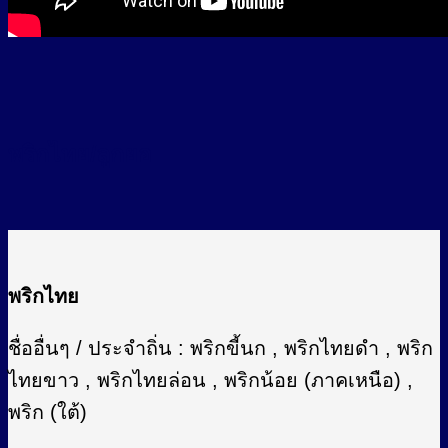
พริกไทย/ลูกยอ
พริกไทย
ชื่ออื่นๆ / ประจำถิ่น : พริกขี้นก , พริกไทยดำ , พริก
ไทยขาว , พริกไทยล่อน , พริกน้อย (ภาคเหนือ) ,
พริก (ใต้)