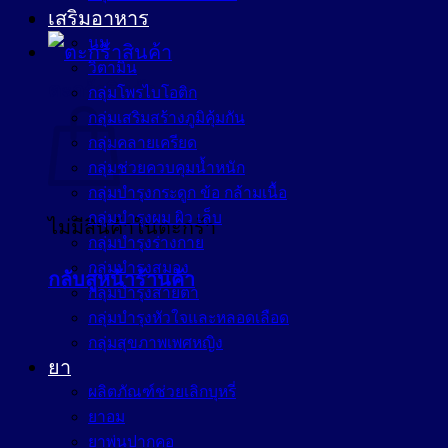
เสริมอาหาร
นม
วิตามิน
ตะกร้าสินค้า
กลุ่มโพรไบโอติก
กลุ่มเสริมสร้างภูมิคุ้มกัน
กลุ่มคลายเครียด
กลุ่มช่วยควบคุมน้ำหนัก
กลุ่มบำรุงกระดูก ข้อ กล้ามเนื้อ
กลุ่มบำรุงผม ผิว เล็บ
ไม่มีสินค้าในตะกร้า
กลุ่มบำรุงร่างกาย
กลุ่มบำรุงสมอง
กลับสู่หน้าร้านค้า
กลุ่มบำรุงสายตา
กลุ่มบำรุงหัวใจและหลอดเลือด
กลุ่มสุขภาพเพศหญิง
ยา
ผลิตภัณฑ์ช่วยเลิกบุหรี่
ยาอม
ยาพ่นปากคอ