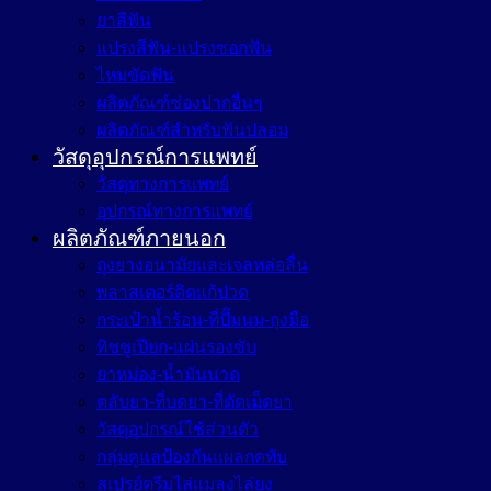
ยาสีฟัน
แปรงสีฟัน-แปรงซอกฟัน
ไหมขัดฟัน
ผลิตภัณฑ์ช่องปากอื่นๆ
ผลิตภัณฑ์สำหรับฟันปลอม
วัสดุอุปกรณ์การแพทย์
วัสดุทางการแพทย์
อุปกรณ์ทางการแพทย์
ผลิตภัณฑ์ภายนอก
ถุงยางอนามัยและเจลหล่อลื่น
พลาสเตอร์ติดแก้ปวด
กระเป๋าน้ำร้อน-ที่ปั๊มนม-ถุงมือ
ทิชชูเปียก-แผ่นรองซับ
ยาหม่อง-น้ำมันนวด
ตลับยา-ที่บดยา-ที่ตัดเม็ดยา
วัสดุอุปกรณ์ใช้ส่วนตัว
กลุ่มดูแลป้องกันแผลกดทับ
สเปรย์ครีมไล่แมลงไล่ยุง