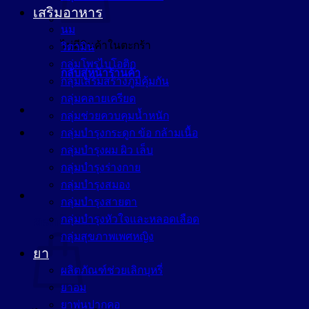
เสริมอาหาร
นม
ไม่มีสินค้าในตะกร้า
วิตามิน
กลุ่มโพรไบโอติก
กลับสู่หน้าร้านค้า
กลุ่มเสริมสร้างภูมิคุ้มกัน
กลุ่มคลายเครียด
กลุ่มช่วยควบคุมน้ำหนัก
กลุ่มบำรุงกระดูก ข้อ กล้ามเนื้อ
กลุ่มบำรุงผม ผิว เล็บ
กลุ่มบำรุงร่างกาย
กลุ่มบำรุงสมอง
กลุ่มบำรุงสายตา
กลุ่มบำรุงหัวใจและหลอดเลือด
ตะกร้าสินค้า
กลุ่มสุขภาพเพศหญิง
ยา
ผลิตภัณฑ์ช่วยเลิกบุหรี่
ยาอม
ยาพ่นปากคอ