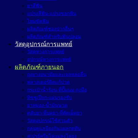
ยาสีฟัน
แปรงสีฟัน-แปรงซอกฟัน
ไหมขัดฟัน
ผลิตภัณฑ์ช่องปากอื่นๆ
ผลิตภัณฑ์สำหรับฟันปลอม
วัสดุอุปกรณ์การแพทย์
วัสดุทางการแพทย์
อุปกรณ์ทางการแพทย์
ผลิตภัณฑ์ภายนอก
ถุงยางอนามัยและเจลหล่อลื่น
พลาสเตอร์ติดแก้ปวด
กระเป๋าน้ำร้อน-ที่ปั๊มนม-ถุงมือ
ทิชชูเปียก-แผ่นรองซับ
ยาหม่อง-น้ำมันนวด
ตลับยา-ที่บดยา-ที่ตัดเม็ดยา
วัสดุอุปกรณ์ใช้ส่วนตัว
กลุ่มดูแลป้องกันแผลกดทับ
สเปรย์ครีมไล่แมลงไล่ยุง