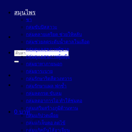
สมุนไพร
ชา
กลุ่มขับปัสสาวะ
กลุ่มคลายเครียด ช่วยให้หลับ
กลุ่มช่วยลดระดับน้ำตาลในเลือด
กลุ่มดูแลสุขภาพผู้ชาย
ค้นหา:
กลุ่มดูแลสุขภาพผู้หญิง
กลุ่มยาทาภายนอก
กลุ่มยาระบาย
กลุ่มรักษาริดสีดวงทวาร
กลุ่มรักษาแผล ฟกช้ำ
กลุ่มลดกรด ขับลม
กลุ่มลดอาการไอ ทำให้ชุ่มคอ
กลุ่มเสริมสร้างภูมิต้านทาน
0
บาท
กลุ่มแก้ปวดเมื่อย
กลุ่มแก้เจ็บคอ ลดไข้
กลุ่มแก้คลื่นไส้อาเจียน