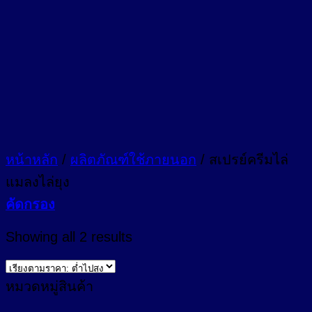
หน้าหลัก
/
ผลิตภัณฑ์ใช้ภายนอก
/
สเปรย์ครีมไล่
แมลงไล่ยุง
คัดกรอง
Sorted
Showing all 2 results
by
price:
low
หมวดหมู่สินค้า
to