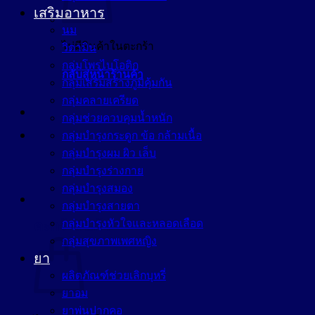
เสริมอาหาร
นม
ไม่มีสินค้าในตะกร้า
วิตามิน
กลุ่มโพรไบโอติก
กลับสู่หน้าร้านค้า
กลุ่มเสริมสร้างภูมิคุ้มกัน
กลุ่มคลายเครียด
กลุ่มช่วยควบคุมน้ำหนัก
กลุ่มบำรุงกระดูก ข้อ กล้ามเนื้อ
กลุ่มบำรุงผม ผิว เล็บ
กลุ่มบำรุงร่างกาย
กลุ่มบำรุงสมอง
กลุ่มบำรุงสายตา
กลุ่มบำรุงหัวใจและหลอดเลือด
ตะกร้าสินค้า
กลุ่มสุขภาพเพศหญิง
ยา
ผลิตภัณฑ์ช่วยเลิกบุหรี่
ยาอม
ยาพ่นปากคอ