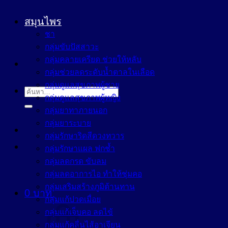
สมุนไพร
ชา
กลุ่มขับปัสสาวะ
กลุ่มคลายเครียด ช่วยให้หลับ
กลุ่มช่วยลดระดับน้ำตาลในเลือด
กลุ่มดูแลสุขภาพผู้ชาย
ค้นหา:
กลุ่มดูแลสุขภาพผู้หญิง
กลุ่มยาทาภายนอก
กลุ่มยาระบาย
กลุ่มรักษาริดสีดวงทวาร
กลุ่มรักษาแผล ฟกช้ำ
กลุ่มลดกรด ขับลม
กลุ่มลดอาการไอ ทำให้ชุ่มคอ
กลุ่มเสริมสร้างภูมิต้านทาน
0
บาท
กลุ่มแก้ปวดเมื่อย
กลุ่มแก้เจ็บคอ ลดไข้
กลุ่มแก้คลื่นไส้อาเจียน