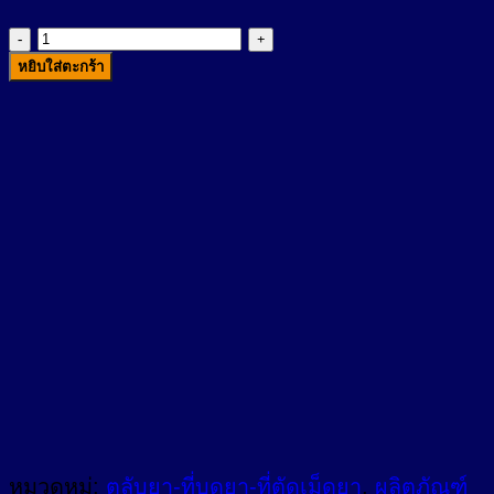
จำนวน
หยิบใส่ตะกร้า
ตลับ
ยา
4
ช่อง
ฝา
ล็อค
ได้
ชิ้น
หมวดหมู่:
ตลับยา-ที่บดยา-ที่ตัดเม็ดยา
,
ผลิตภัณฑ์