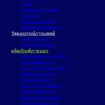
ยาสีฟัน
แปรงสีฟัน-แปรงซอกฟัน
ไหมขัดฟัน
ผลิตภัณฑ์ช่องปากอื่นๆ
ผลิตภัณฑ์สำหรับฟันปลอม
วัสดุอุปกรณ์การแพทย์
วัสดุทางการแพทย์
อุปกรณ์ทางการแพทย์
ผลิตภัณฑ์ภายนอก
ถุงยางอนามัยและเจลหล่อลื่น
พลาสเตอร์ติดแก้ปวด
กระเป๋าน้ำร้อน-ที่ปั๊มนม-ถุงมือ
ทิชชูเปียก-แผ่นรองซับ
ยาหม่อง-น้ำมันนวด
ตลับยา-ที่บดยา-ที่ตัดเม็ดยา
วัสดุอุปกรณ์ใช้ส่วนตัว
กลุ่มดูแลป้องกันแผลกดทับ
สเปรย์ครีมไล่แมลงไล่ยุง