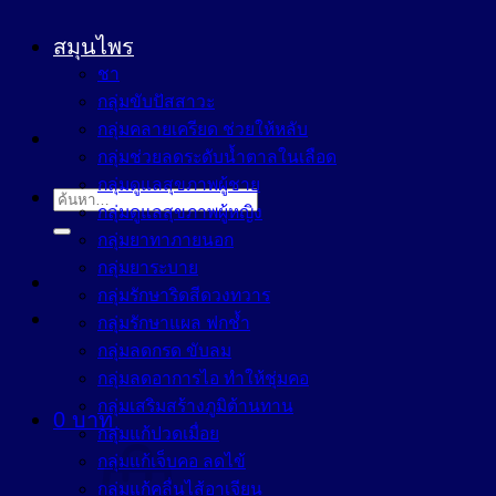
สมุนไพร
ชา
กลุ่มขับปัสสาวะ
กลุ่มคลายเครียด ช่วยให้หลับ
กลุ่มช่วยลดระดับน้ำตาลในเลือด
กลุ่มดูแลสุขภาพผู้ชาย
ค้นหา:
กลุ่มดูแลสุขภาพผู้หญิง
กลุ่มยาทาภายนอก
กลุ่มยาระบาย
กลุ่มรักษาริดสีดวงทวาร
กลุ่มรักษาแผล ฟกช้ำ
กลุ่มลดกรด ขับลม
กลุ่มลดอาการไอ ทำให้ชุ่มคอ
กลุ่มเสริมสร้างภูมิต้านทาน
0
บาท
กลุ่มแก้ปวดเมื่อย
กลุ่มแก้เจ็บคอ ลดไข้
กลุ่มแก้คลื่นไส้อาเจียน