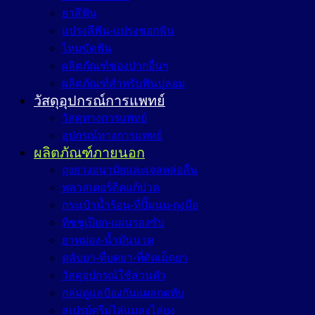
ยาสีฟัน
แปรงสีฟัน-แปรงซอกฟัน
ไหมขัดฟัน
ผลิตภัณฑ์ช่องปากอื่นๆ
ผลิตภัณฑ์สำหรับฟันปลอม
วัสดุอุปกรณ์การแพทย์
วัสดุทางการแพทย์
อุปกรณ์ทางการแพทย์
ผลิตภัณฑ์ภายนอก
ถุงยางอนามัยและเจลหล่อลื่น
พลาสเตอร์ติดแก้ปวด
กระเป๋าน้ำร้อน-ที่ปั๊มนม-ถุงมือ
ทิชชูเปียก-แผ่นรองซับ
ยาหม่อง-น้ำมันนวด
ตลับยา-ที่บดยา-ที่ตัดเม็ดยา
วัสดุอุปกรณ์ใช้ส่วนตัว
กลุ่มดูแลป้องกันแผลกดทับ
สเปรย์ครีมไล่แมลงไล่ยุง