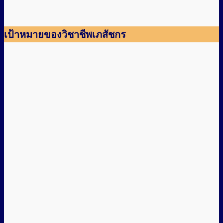
เป้าหมายของวิชาชีพเภสัชกร