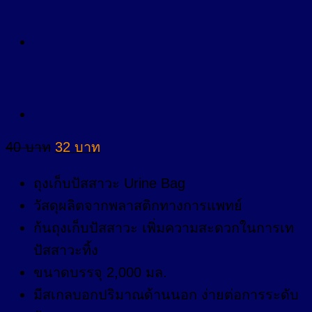
Original
Current
40
บาท
32
บาท
price
price
was:
is:
ถุงเก็บปัสสาวะ Urine Bag
40 บาท.
32 บาท.
วัสดุผลิตจากพลาสติกทางการแพทย์
ก้นถุงเก็บปัสสาวะ เพิ่มความสะดวกในการเท
ปัสสาวะทิ้ง
ขนาดบรรจุ 2,000 มล.
มีสเกลบอกปริมาณด้านนอก ง่ายต่อการระดับ