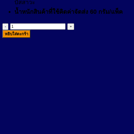
ปัสสาวะ
น้ำหนักสินค้าที่ใช้คิดค่าจัดส่ง 60 กรัม/แพ็ค
จำนวน
หยิบใส่ตะกร้า
Urine
Bag
ถุง
เก็บ
ปัสสาวะ
ชิ้น