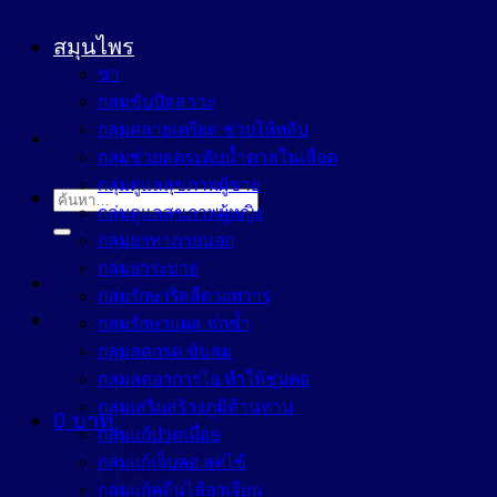
สมุนไพร
ชา
กลุ่มขับปัสสาวะ
กลุ่มคลายเครียด ช่วยให้หลับ
กลุ่มช่วยลดระดับน้ำตาลในเลือด
กลุ่มดูแลสุขภาพผู้ชาย
ค้นหา:
กลุ่มดูแลสุขภาพผู้หญิง
กลุ่มยาทาภายนอก
กลุ่มยาระบาย
กลุ่มรักษาริดสีดวงทวาร
กลุ่มรักษาแผล ฟกช้ำ
กลุ่มลดกรด ขับลม
กลุ่มลดอาการไอ ทำให้ชุ่มคอ
กลุ่มเสริมสร้างภูมิต้านทาน
0
บาท
กลุ่มแก้ปวดเมื่อย
กลุ่มแก้เจ็บคอ ลดไข้
กลุ่มแก้คลื่นไส้อาเจียน