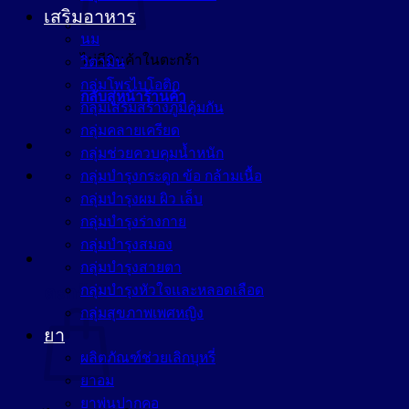
เสริมอาหาร
นม
ไม่มีสินค้าในตะกร้า
วิตามิน
กลุ่มโพรไบโอติก
กลับสู่หน้าร้านค้า
กลุ่มเสริมสร้างภูมิคุ้มกัน
กลุ่มคลายเครียด
กลุ่มช่วยควบคุมน้ำหนัก
กลุ่มบำรุงกระดูก ข้อ กล้ามเนื้อ
กลุ่มบำรุงผม ผิว เล็บ
กลุ่มบำรุงร่างกาย
กลุ่มบำรุงสมอง
กลุ่มบำรุงสายตา
กลุ่มบำรุงหัวใจและหลอดเลือด
ตะกร้าสินค้า
กลุ่มสุขภาพเพศหญิง
ยา
ผลิตภัณฑ์ช่วยเลิกบุหรี่
ยาอม
ยาพ่นปากคอ