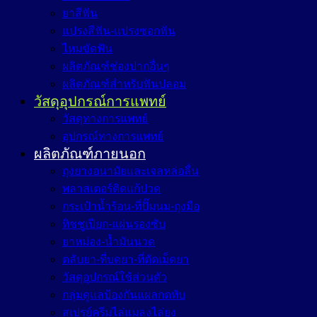
ยาสีฟัน
แปรงสีฟัน-แปรงซอกฟัน
ไหมขัดฟัน
ผลิตภัณฑ์ช่องปากอื่นๆ
ผลิตภัณฑ์สำหรับฟันปลอม
วัสดุอุปกรณ์การแพทย์
วัสดุทางการแพทย์
อุปกรณ์ทางการแพทย์
ผลิตภัณฑ์ภายนอก
ถุงยางอนามัยและเจลหล่อลื่น
พลาสเตอร์ติดแก้ปวด
กระเป๋าน้ำร้อน-ที่ปั๊มนม-ถุงมือ
ทิชชูเปียก-แผ่นรองซับ
ยาหม่อง-น้ำมันนวด
ตลับยา-ที่บดยา-ที่ตัดเม็ดยา
วัสดุอุปกรณ์ใช้ส่วนตัว
กลุ่มดูแลป้องกันแผลกดทับ
สเปรย์ครีมไล่แมลงไล่ยุง