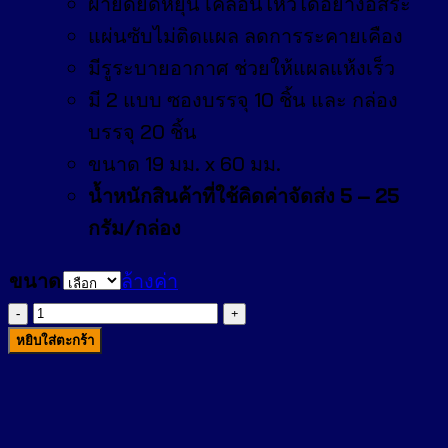
ผ้ายืดยืดหยุ่น เคลื่อนไหวได้อย่างอิสระ
แผ่นซับไม่ติดแผล ลดการระคายเคือง
มีรูระบายอากาศ ช่วยให้แผลแห้งเร็ว
มี 2 แบบ ซองบรรจุ 10 ชิ้น และ กล่อง
บรรจุ 20 ชิ้น
ขนาด 19 มม. x 60 มม.
น้ำหนักสินค้าที่ใช้คิดค่าจัดส่ง 5 – 25
กรัม/กล่อง
ขนาด
ล้างค่า
จำนวน
เท
หยิบใส่ตะกร้า
น
โซ
พล๊าส