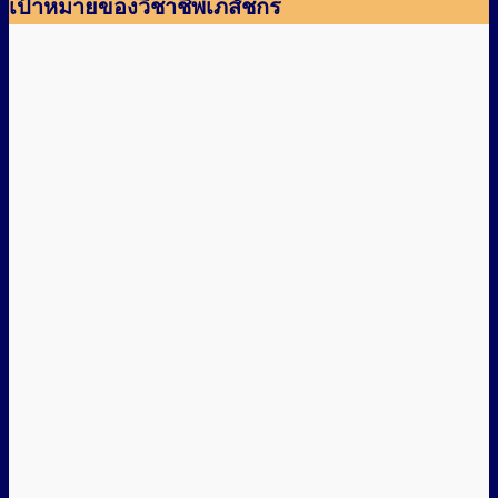
เป้าหมายของวิชาชีพเภสัชกร