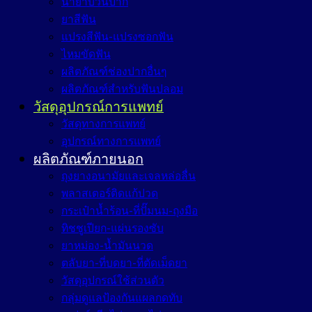
น้ำยาบ้วนปาก
ยาสีฟัน
แปรงสีฟัน-แปรงซอกฟัน
ไหมขัดฟัน
ผลิตภัณฑ์ช่องปากอื่นๆ
ผลิตภัณฑ์สำหรับฟันปลอม
วัสดุอุปกรณ์การแพทย์
วัสดุทางการแพทย์
อุปกรณ์ทางการแพทย์
ผลิตภัณฑ์ภายนอก
ถุงยางอนามัยและเจลหล่อลื่น
พลาสเตอร์ติดแก้ปวด
กระเป๋าน้ำร้อน-ที่ปั๊มนม-ถุงมือ
ทิชชูเปียก-แผ่นรองซับ
ยาหม่อง-น้ำมันนวด
ตลับยา-ที่บดยา-ที่ตัดเม็ดยา
วัสดุอุปกรณ์ใช้ส่วนตัว
กลุ่มดูแลป้องกันแผลกดทับ