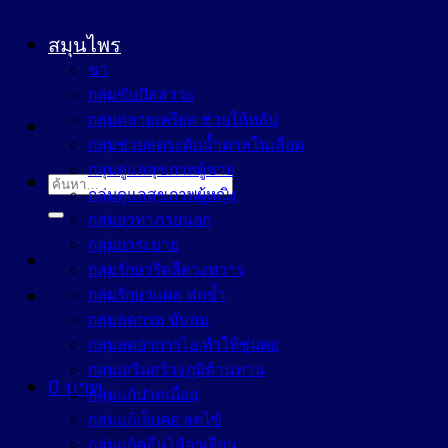
สมุนไพร
ชา
กลุ่มขับปัสสาวะ
กลุ่มคลายเครียด ช่วยให้หลับ
กลุ่มช่วยลดระดับน้ำตาลในเลือด
กลุ่มดูแลสุขภาพผู้ชาย
ค้นหา:
กลุ่มดูแลสุขภาพผู้หญิง
กลุ่มยาทาภายนอก
กลุ่มยาระบาย
กลุ่มรักษาริดสีดวงทวาร
กลุ่มรักษาแผล ฟกช้ำ
กลุ่มลดกรด ขับลม
กลุ่มลดอาการไอ ทำให้ชุ่มคอ
กลุ่มเสริมสร้างภูมิต้านทาน
0
บาท
กลุ่มแก้ปวดเมื่อย
กลุ่มแก้เจ็บคอ ลดไข้
กลุ่มแก้คลื่นไส้อาเจียน