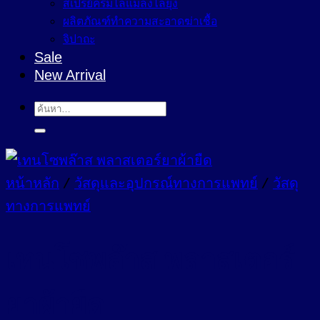
สเปรย์ครีมไล่แมลงไล่ยุง
ผลิตภัณฑ์ทำความสะอาดฆ่าเชื้อ
จิปาถะ
Sale
New Arrival
ค้นหา:
หน้าหลัก
/
วัสดุและอุปกรณ์ทางการแพทย์
/
วัสดุ
ทางการแพทย์
เทนโซพล๊าส พลาสเตอร์
ยาผ้ายืด