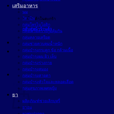
เสริมอาหาร
นม
วิตามิน
ไม่มีสินค้าในตะกร้า
กลุ่มโพรไบโอติก
กลับสู่หน้าร้านค้า
กลุ่มเสริมสร้างภูมิคุ้มกัน
กลุ่มคลายเครียด
กลุ่มช่วยควบคุมน้ำหนัก
กลุ่มบำรุงกระดูก ข้อ กล้ามเนื้อ
กลุ่มบำรุงผม ผิว เล็บ
กลุ่มบำรุงร่างกาย
กลุ่มบำรุงสมอง
กลุ่มบำรุงสายตา
กลุ่มบำรุงหัวใจและหลอดเลือด
ตะกร้าสินค้า
กลุ่มสุขภาพเพศหญิง
ยา
ผลิตภัณฑ์ช่วยเลิกบุหรี่
ยาอม
ยาพ่นปากคอ