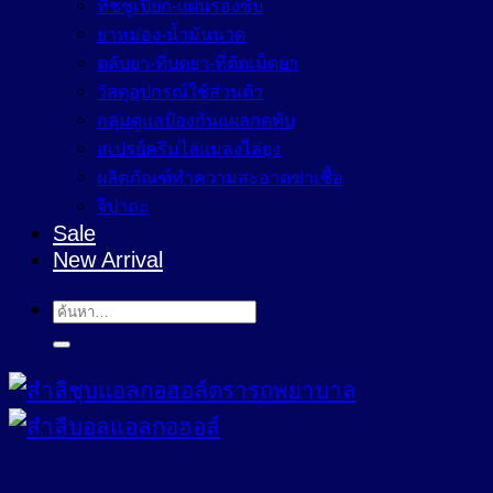
ทิชชูเปียก-แผ่นรองซับ
ยาหม่อง-น้ำมันนวด
ตลับยา-ที่บดยา-ที่ตัดเม็ดยา
วัสดุอุปกรณ์ใช้ส่วนตัว
กลุ่มดูแลป้องกันแผลกดทับ
สเปรย์ครีมไล่แมลงไล่ยุง
ผลิตภัณฑ์ทำความสะอาดฆ่าเชื้อ
จิปาถะ
Sale
New Arrival
ค้นหา: