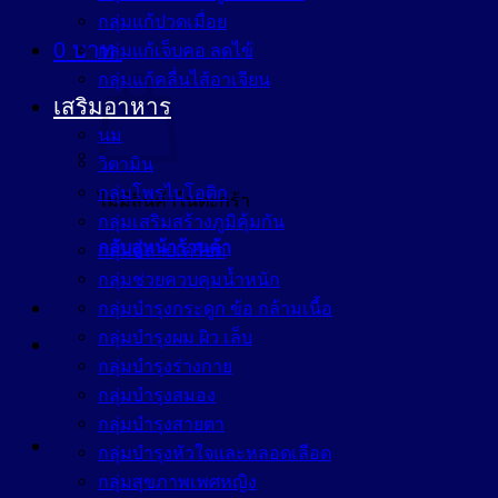
กลุ่มแก้ปวดเมื่อย
0
บาท
กลุ่มแก้เจ็บคอ ลดไข้
กลุ่มแก้คลื่นไส้อาเจียน
เสริมอาหาร
นม
วิตามิน
กลุ่มโพรไบโอติก
ไม่มีสินค้าในตะกร้า
กลุ่มเสริมสร้างภูมิคุ้มกัน
กลับสู่หน้าร้านค้า
กลุ่มคลายเครียด
กลุ่มช่วยควบคุมน้ำหนัก
กลุ่มบำรุงกระดูก ข้อ กล้ามเนื้อ
กลุ่มบำรุงผม ผิว เล็บ
กลุ่มบำรุงร่างกาย
กลุ่มบำรุงสมอง
กลุ่มบำรุงสายตา
กลุ่มบำรุงหัวใจและหลอดเลือด
กลุ่มสุขภาพเพศหญิง
ตะกร้าสินค้า