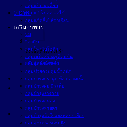
กลุ่มแก้ปวดเมื่อย
0
บาท
กลุ่มแก้เจ็บคอ ลดไข้
กลุ่มแก้คลื่นไส้อาเจียน
เสริมอาหาร
นม
วิตามิน
กลุ่มโพรไบโอติก
ไม่มีสินค้าในตะกร้า
กลุ่มเสริมสร้างภูมิคุ้มกัน
กลับสู่หน้าร้านค้า
กลุ่มคลายเครียด
กลุ่มช่วยควบคุมน้ำหนัก
กลุ่มบำรุงกระดูก ข้อ กล้ามเนื้อ
กลุ่มบำรุงผม ผิว เล็บ
กลุ่มบำรุงร่างกาย
กลุ่มบำรุงสมอง
กลุ่มบำรุงสายตา
กลุ่มบำรุงหัวใจและหลอดเลือด
กลุ่มสุขภาพเพศหญิง
ตะกร้าสินค้า