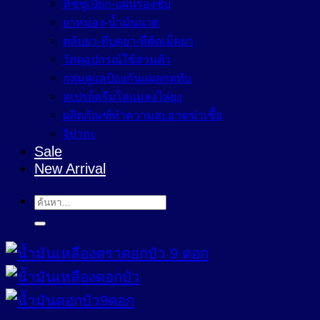
ทิชชูเปียก-แผ่นรองซับ
ยาหม่อง-น้ำมันนวด
ตลับยา-ที่บดยา-ที่ตัดเม็ดยา
วัสดุอุปกรณ์ใช้ส่วนตัว
กลุ่มดูแลป้องกันแผลกดทับ
สเปรย์ครีมไล่แมลงไล่ยุง
ผลิตภัณฑ์ทำความสะอาดฆ่าเชื้อ
จิปาถะ
Sale
New Arrival
ค้นหา: