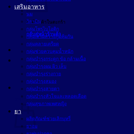
เสริมอาหาร
นม
วิตามิน
ไม่มีสินค้าในตะกร้า
กลุ่มโพรไบโอติก
กลับสู่หน้าร้านค้า
กลุ่มเสริมสร้างภูมิคุ้มกัน
กลุ่มคลายเครียด
กลุ่มช่วยควบคุมน้ำหนัก
กลุ่มบำรุงกระดูก ข้อ กล้ามเนื้อ
กลุ่มบำรุงผม ผิว เล็บ
กลุ่มบำรุงร่างกาย
กลุ่มบำรุงสมอง
กลุ่มบำรุงสายตา
กลุ่มบำรุงหัวใจและหลอดเลือด
ตะกร้าสินค้า
กลุ่มสุขภาพเพศหญิง
ยา
ผลิตภัณฑ์ช่วยเลิกบุหรี่
ยาอม
ยาพ่นปากคอ