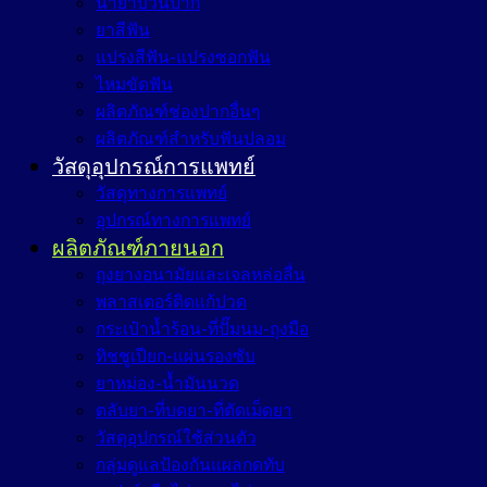
น้ำยาบ้วนปาก
ยาสีฟัน
แปรงสีฟัน-แปรงซอกฟัน
ไหมขัดฟัน
ผลิตภัณฑ์ช่องปากอื่นๆ
ผลิตภัณฑ์สำหรับฟันปลอม
วัสดุอุปกรณ์การแพทย์
วัสดุทางการแพทย์
อุปกรณ์ทางการแพทย์
ผลิตภัณฑ์ภายนอก
ถุงยางอนามัยและเจลหล่อลื่น
พลาสเตอร์ติดแก้ปวด
กระเป๋าน้ำร้อน-ที่ปั๊มนม-ถุงมือ
ทิชชูเปียก-แผ่นรองซับ
ยาหม่อง-น้ำมันนวด
ตลับยา-ที่บดยา-ที่ตัดเม็ดยา
วัสดุอุปกรณ์ใช้ส่วนตัว
กลุ่มดูแลป้องกันแผลกดทับ