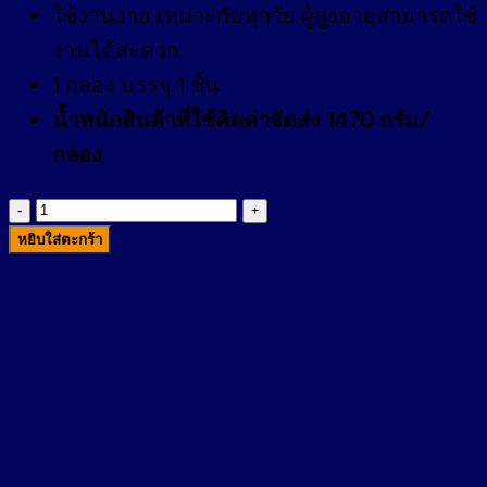
ใช้งานง่าย เหมาะกับทุกวัย ผู้สูงอายุสามารถใช้
งานได้สะดวก
1 กล่อง บรรจุ 1 ชิ้น
น้ำหนักสินค้าที่ใช้คิดค่าจัดส่ง 1470 กรัม/
กล่อง
จำนวน
กระเป๋า
หยิบใส่ตะกร้า
น้ำ
ร้อน
ไฟฟ้า
HP
ชิ้น