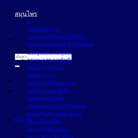
สมุนไพร
ชา
กลุ่มขับปัสสาวะ
กลุ่มคลายเครียด ช่วยให้หลับ
กลุ่มช่วยลดระดับน้ำตาลในเลือด
กลุ่มดูแลสุขภาพผู้ชาย
ค้นหา:
กลุ่มดูแลสุขภาพผู้หญิง
กลุ่มยาทาภายนอก
กลุ่มยาระบาย
กลุ่มรักษาริดสีดวงทวาร
กลุ่มรักษาแผล ฟกช้ำ
กลุ่มลดกรด ขับลม
กลุ่มลดอาการไอ ทำให้ชุ่มคอ
กลุ่มเสริมสร้างภูมิต้านทาน
0
บาท
กลุ่มแก้ปวดเมื่อย
กลุ่มแก้เจ็บคอ ลดไข้
กลุ่มแก้คลื่นไส้อาเจียน