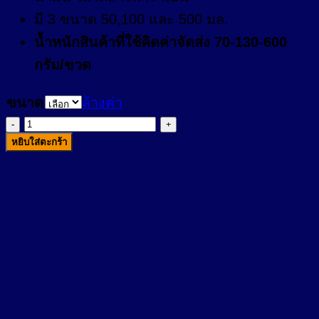
มี 3 ขนาด 50,100 และ 500 มล.
น้ำหนักสินค้าที่ใช้คิดค่าจัดส่ง 70-130-600
กรัม/ขวด
ขนาด
ล้างค่า
จำนวน
หยิบใส่ตะกร้า
แอ
คเน่
เอด
สี
แดง
100
มล.
ชิ้น