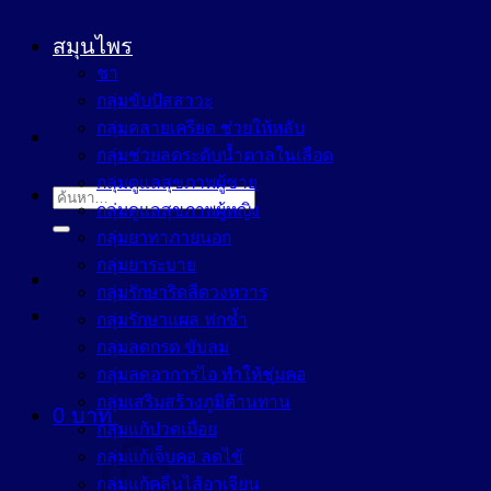
สมุนไพร
ชา
กลุ่มขับปัสสาวะ
กลุ่มคลายเครียด ช่วยให้หลับ
กลุ่มช่วยลดระดับน้ำตาลในเลือด
กลุ่มดูแลสุขภาพผู้ชาย
ค้นหา:
กลุ่มดูแลสุขภาพผู้หญิง
กลุ่มยาทาภายนอก
กลุ่มยาระบาย
กลุ่มรักษาริดสีดวงทวาร
กลุ่มรักษาแผล ฟกช้ำ
กลุ่มลดกรด ขับลม
กลุ่มลดอาการไอ ทำให้ชุ่มคอ
กลุ่มเสริมสร้างภูมิต้านทาน
0
บาท
กลุ่มแก้ปวดเมื่อย
กลุ่มแก้เจ็บคอ ลดไข้
กลุ่มแก้คลื่นไส้อาเจียน