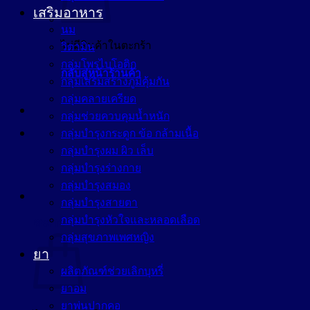
เสริมอาหาร
นม
ไม่มีสินค้าในตะกร้า
วิตามิน
กลุ่มโพรไบโอติก
กลับสู่หน้าร้านค้า
กลุ่มเสริมสร้างภูมิคุ้มกัน
กลุ่มคลายเครียด
กลุ่มช่วยควบคุมน้ำหนัก
กลุ่มบำรุงกระดูก ข้อ กล้ามเนื้อ
กลุ่มบำรุงผม ผิว เล็บ
กลุ่มบำรุงร่างกาย
กลุ่มบำรุงสมอง
กลุ่มบำรุงสายตา
กลุ่มบำรุงหัวใจและหลอดเลือด
ตะกร้าสินค้า
กลุ่มสุขภาพเพศหญิง
ยา
ผลิตภัณฑ์ช่วยเลิกบุหรี่
ยาอม
ยาพ่นปากคอ