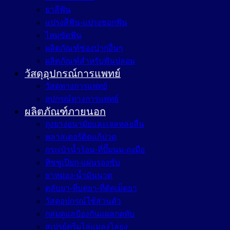
ยาสีฟัน
แปรงสีฟัน-แปรงซอกฟัน
ไหมขัดฟัน
ผลิตภัณฑ์ช่องปากอื่นๆ
ผลิตภัณฑ์สำหรับฟันปลอม
วัสดุอุปกรณ์การแพทย์
วัสดุทางการแพทย์
อุปกรณ์ทางการแพทย์
ผลิตภัณฑ์ภายนอก
ถุงยางอนามัยและเจลหล่อลื่น
พลาสเตอร์ติดแก้ปวด
กระเป๋าน้ำร้อน-ที่ปั๊มนม-ถุงมือ
ทิชชูเปียก-แผ่นรองซับ
ยาหม่อง-น้ำมันนวด
ตลับยา-ที่บดยา-ที่ตัดเม็ดยา
วัสดุอุปกรณ์ใช้ส่วนตัว
กลุ่มดูแลป้องกันแผลกดทับ
สเปรย์ครีมไล่แมลงไล่ยุง