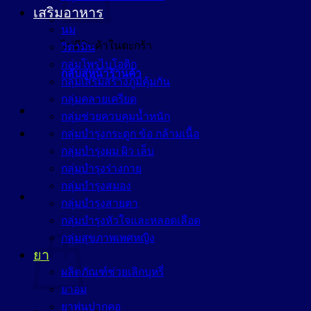
เสริมอาหาร
นม
ไม่มีสินค้าในตะกร้า
วิตามิน
กลุ่มโพรไบโอติก
กลับสู่หน้าร้านค้า
กลุ่มเสริมสร้างภูมิคุ้มกัน
กลุ่มคลายเครียด
กลุ่มช่วยควบคุมน้ำหนัก
กลุ่มบำรุงกระดูก ข้อ กล้ามเนื้อ
กลุ่มบำรุงผม ผิว เล็บ
กลุ่มบำรุงร่างกาย
กลุ่มบำรุงสมอง
กลุ่มบำรุงสายตา
กลุ่มบำรุงหัวใจและหลอดเลือด
ตะกร้าสินค้า
กลุ่มสุขภาพเพศหญิง
ยา
ผลิตภัณฑ์ช่วยเลิกบุหรี่
ยาอม
ยาพ่นปากคอ