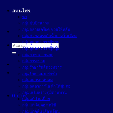
สมุนไพร
ชา
กลุ่มขับปัสสาวะ
กลุ่มคลายเครียด ช่วยให้หลับ
กลุ่มช่วยลดระดับน้ำตาลในเลือด
กลุ่มดูแลสุขภาพผู้ชาย
ค้นหา:
กลุ่มดูแลสุขภาพผู้หญิง
กลุ่มยาทาภายนอก
กลุ่มยาระบาย
กลุ่มรักษาริดสีดวงทวาร
กลุ่มรักษาแผล ฟกช้ำ
กลุ่มลดกรด ขับลม
กลุ่มลดอาการไอ ทำให้ชุ่มคอ
กลุ่มเสริมสร้างภูมิต้านทาน
0
บาท
กลุ่มแก้ปวดเมื่อย
กลุ่มแก้เจ็บคอ ลดไข้
กลุ่มแก้คลื่นไส้อาเจียน