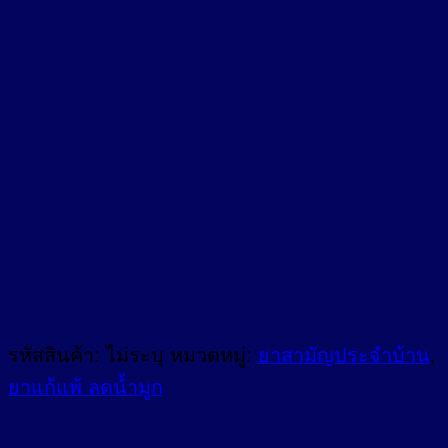
เปรย์
น้ำ
เกลือ
พ่น
จมูก
เด็ก
เล็ก
ชิ้น
รหัสสินค้า:
ไม่ระบุ
หมวดหมู่:
ยาสามัญประจำบ้าน
,
ยาแก้แพ้ ลดน้ำมูก