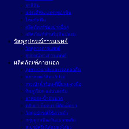
ยาสีฟัน
แปรงสีฟัน-แปรงซอกฟัน
ไหมขัดฟัน
ผลิตภัณฑ์ช่องปากอื่นๆ
ผลิตภัณฑ์สำหรับฟันปลอม
วัสดุอุปกรณ์การแพทย์
วัสดุทางการแพทย์
อุปกรณ์ทางการแพทย์
ผลิตภัณฑ์ภายนอก
ถุงยางอนามัยและเจลหล่อลื่น
พลาสเตอร์ติดแก้ปวด
กระเป๋าน้ำร้อน-ที่ปั๊มนม-ถุงมือ
ทิชชูเปียก-แผ่นรองซับ
ยาหม่อง-น้ำมันนวด
ตลับยา-ที่บดยา-ที่ตัดเม็ดยา
วัสดุอุปกรณ์ใช้ส่วนตัว
กลุ่มดูแลป้องกันแผลกดทับ
สเปรย์ครีมไล่แมลงไล่ยุง