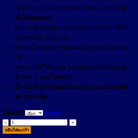
เป็นน้ำแร่ธรรมชาติที่อุดมไปด้วยแร่ธาตุ
ไม่
ทำให้แสบจมูก
มีระบบหัวพ่นเหมาะสมสำหรับเด็กเล็ก วิธีใช้
ง่ายสะดวก ไม่ยุ่งยาก
หัวพ่นน้ำแร่สามารถถอดล้างทำความสะอาด
ได้
สามารถใช้ได้ทุกวัน โดยพ่นสเปรย์เข้ารูจมูก
ข้างละ 2-6 ครั้งต่อวัน
น้ำหนักสินค้าสำหรับคิดราคาค่าขนส่ง หนัก
90-150 กรัม
BRAND
ล้างค่า
จำนวน
หยิบใส่ตะกร้า
ส