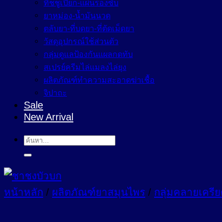
ทิชชูเปียก-แผ่นรองซับ
ยาหม่อง-น้ำมันนวด
ตลับยา-ที่บดยา-ที่ตัดเม็ดยา
วัสดุอุปกรณ์ใช้ส่วนตัว
กลุ่มดูแลป้องกันแผลกดทับ
สเปรย์ครีมไล่แมลงไล่ยุง
ผลิตภัณฑ์ทำความสะอาดฆ่าเชื้อ
จิปาถะ
Sale
New Arrival
ค้นหา:
หน้าหลัก
/
ผลิตภัณฑ์ยาสมุนไพร
/
กลุ่มคลายเครีย