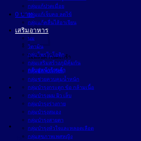
กลุ่มแก้ปวดเมื่อย
0
บาท
กลุ่มแก้เจ็บคอ ลดไข้
กลุ่มแก้คลื่นไส้อาเจียน
เสริมอาหาร
นม
วิตามิน
กลุ่มโพรไบโอติก
ไม่มีสินค้าในตะกร้า
กลุ่มเสริมสร้างภูมิคุ้มกัน
กลับสู่หน้าร้านค้า
กลุ่มคลายเครียด
กลุ่มช่วยควบคุมน้ำหนัก
กลุ่มบำรุงกระดูก ข้อ กล้ามเนื้อ
กลุ่มบำรุงผม ผิว เล็บ
กลุ่มบำรุงร่างกาย
กลุ่มบำรุงสมอง
กลุ่มบำรุงสายตา
กลุ่มบำรุงหัวใจและหลอดเลือด
กลุ่มสุขภาพเพศหญิง
ตะกร้าสินค้า