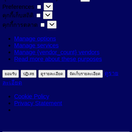
Preferences
Preferences
ที่
คุกกี้
คุกกี้เก็บสถิติ
จำเป็น
เก็บ
คุกกี้
คุกกี้การตลาด
สถิติ
การ
Manage options
ตลาด
Manage services
Manage {vendor_count} vendors
Read more about these purposes
ดูราย
ยอมรับ
ปฏิเสธ
ดูรายละเอียด
จัดเก็บรายละเอียด
ละเอียด
Cookie Policy
Privacy Statement
ข้าม