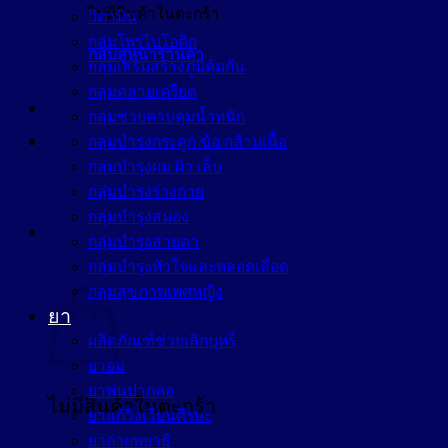
ไม่มีสินค้าในตะกร้า
วิตามิน
กลุ่มโพรไบโอติก
กลับสู่หน้าร้านค้า
กลุ่มเสริมสร้างภูมิคุ้มกัน
กลุ่มคลายเครียด
กลุ่มช่วยควบคุมน้ำหนัก
กลุ่มบำรุงกระดูก ข้อ กล้ามเนื้อ
กลุ่มบำรุงผม ผิว เล็บ
กลุ่มบำรุงร่างกาย
กลุ่มบำรุงสมอง
กลุ่มบำรุงสายตา
กลุ่มบำรุงหัวใจและหลอดเลือด
ตะกร้าสินค้า
กลุ่มสุขภาพเพศหญิง
ยา
ผลิตภัณฑ์ช่วยเลิกบุหรี่
ยาอม
ยาพ่นปากคอ
ไม่มีสินค้าในตะกร้า
ยาแก้วิงเวียนศีรษะ
ยาถ่ายพยาธิ