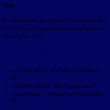
วิธีใช้
ทา เดอร์มาติกซ์ แอคเน่ สการ์ บริเวณที่เป็นรอยสิว
วันละ 1 ครั้ง เช้าและก่อนนอน จะเริ่มเห็นผลการ
รักษาภายใน 7 วัน
ระยะการเปลี่ยนแปลงของผิวเมื่อใช้ Dertatix acne scar อย่าง
ต่อเนื่อง
ระยะสัปดาห์แรก : ผิวเริ่มมีความชุ่มชื้นมาก
ขึ้น
ระยะสัปดาห์ที่สอง : สีผิวเริ่มดูสม่ำเสมอ
ระยะต่อเนื่อง : รอยสิวดูจางลง ผิวเรียบเนียน
ขึ้น