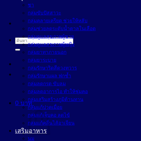
ชา
กลุ่มขับปัสสาวะ
กลุ่มคลายเครียด ช่วยให้หลับ
กลุ่มช่วยลดระดับน้ำตาลในเลือด
กลุ่มดูแลสุขภาพผู้ชาย
ค้นหา:
กลุ่มดูแลสุขภาพผู้หญิง
กลุ่มยาทาภายนอก
กลุ่มยาระบาย
กลุ่มรักษาริดสีดวงทวาร
กลุ่มรักษาแผล ฟกช้ำ
กลุ่มลดกรด ขับลม
กลุ่มลดอาการไอ ทำให้ชุ่มคอ
กลุ่มเสริมสร้างภูมิต้านทาน
0
บาท
กลุ่มแก้ปวดเมื่อย
กลุ่มแก้เจ็บคอ ลดไข้
กลุ่มแก้คลื่นไส้อาเจียน
เสริมอาหาร
นม