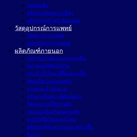
ไหมขัดฟัน
ผลิตภัณฑ์ช่องปากอื่นๆ
ผลิตภัณฑ์สำหรับฟันปลอม
วัสดุอุปกรณ์การแพทย์
วัสดุทางการแพทย์
อุปกรณ์ทางการแพทย์
ผลิตภัณฑ์ภายนอก
ถุงยางอนามัยและเจลหล่อลื่น
พลาสเตอร์ติดแก้ปวด
กระเป๋าน้ำร้อน-ที่ปั๊มนม-ถุงมือ
ทิชชูเปียก-แผ่นรองซับ
ยาหม่อง-น้ำมันนวด
ตลับยา-ที่บดยา-ที่ตัดเม็ดยา
วัสดุอุปกรณ์ใช้ส่วนตัว
กลุ่มดูแลป้องกันแผลกดทับ
สเปรย์ครีมไล่แมลงไล่ยุง
ผลิตภัณฑ์ทำความสะอาดฆ่าเชื้อ
จิปาถะ