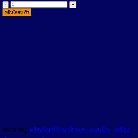
จำนวน
หยิบใส่ตะกร้า
เด
อร์
มา
ติก
ซ์
แอ
คเน่
สกา
ร์
5กรัม
ชิ้น
หมวดหมู่:
ผลิตภัณฑ์รักษาสิวและแผลเป็น
,
เครื่อง