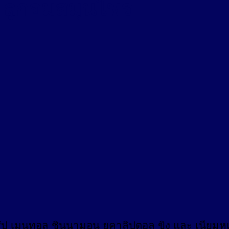
ลูกอมสมุนไพร
ป เมนทอล ชินนามอน ยูคาลิปตอล ขิง และ เนียมหูเ