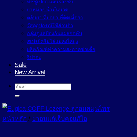
ทิชชูเปียก-แผ่นรองซับ
ยาหม่อง-น้ำมันนวด
ตลับยา-ที่บดยา-ที่ตัดเม็ดยา
วัสดุอุปกรณ์ใช้ส่วนตัว
กลุ่มดูแลป้องกันแผลกดทับ
สเปรย์ครีมไล่แมลงไล่ยุง
ผลิตภัณฑ์ทำความสะอาดฆ่าเชื้อ
จิปาถะ
Sale
New Arrival
ค้นหา:
หน้าหลัก
/
ยาอมแก้เจ็บคอแก้ไอ