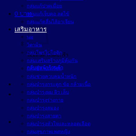
กลุ่มแก้ปวดเมื่อย
0
บาท
กลุ่มแก้เจ็บคอ ลดไข้
กลุ่มแก้คลื่นไส้อาเจียน
เสริมอาหาร
นม
วิตามิน
กลุ่มโพรไบโอติก
ไม่มีสินค้าในตะกร้า
กลุ่มเสริมสร้างภูมิคุ้มกัน
กลับสู่หน้าร้านค้า
กลุ่มคลายเครียด
กลุ่มช่วยควบคุมน้ำหนัก
กลุ่มบำรุงกระดูก ข้อ กล้ามเนื้อ
กลุ่มบำรุงผม ผิว เล็บ
กลุ่มบำรุงร่างกาย
กลุ่มบำรุงสมอง
กลุ่มบำรุงสายตา
กลุ่มบำรุงหัวใจและหลอดเลือด
กลุ่มสุขภาพเพศหญิง
ตะกร้าสินค้า