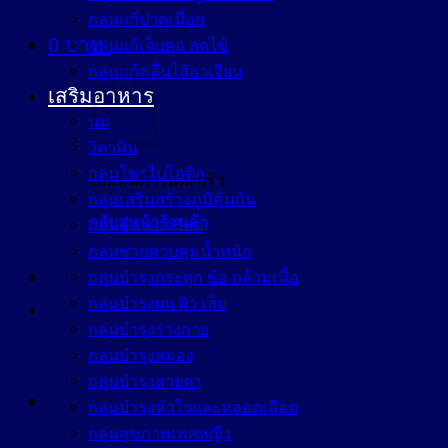
กลุ่มแก้ปวดเมื่อย
0
บาท
กลุ่มแก้เจ็บคอ ลดไข้
กลุ่มแก้คลื่นไส้อาเจียน
เสริมอาหาร
นม
วิตามิน
กลุ่มโพรไบโอติก
ไม่มีสินค้าในตะกร้า
กลุ่มเสริมสร้างภูมิคุ้มกัน
กลับสู่หน้าร้านค้า
กลุ่มคลายเครียด
กลุ่มช่วยควบคุมน้ำหนัก
กลุ่มบำรุงกระดูก ข้อ กล้ามเนื้อ
กลุ่มบำรุงผม ผิว เล็บ
กลุ่มบำรุงร่างกาย
กลุ่มบำรุงสมอง
กลุ่มบำรุงสายตา
กลุ่มบำรุงหัวใจและหลอดเลือด
กลุ่มสุขภาพเพศหญิง
ตะกร้าสินค้า