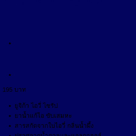
195
บาท
ยูจิก้า ไอวี่ ไซรัป
ยาน้ำแก้ไอ ขับเสมหะ
สารสกัดจากใบไอวี่ กลิ่นน้ำผึ้ง
ปราศจากน้ำตาลและแอลกอฮอล์