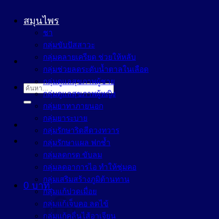
สมุนไพร
ชา
กลุ่มขับปัสสาวะ
กลุ่มคลายเครียด ช่วยให้หลับ
กลุ่มช่วยลดระดับน้ำตาลในเลือด
กลุ่มดูแลสุขภาพผู้ชาย
ค้นหา:
กลุ่มดูแลสุขภาพผู้หญิง
กลุ่มยาทาภายนอก
กลุ่มยาระบาย
กลุ่มรักษาริดสีดวงทวาร
กลุ่มรักษาแผล ฟกช้ำ
กลุ่มลดกรด ขับลม
กลุ่มลดอาการไอ ทำให้ชุ่มคอ
กลุ่มเสริมสร้างภูมิต้านทาน
0
บาท
กลุ่มแก้ปวดเมื่อย
กลุ่มแก้เจ็บคอ ลดไข้
กลุ่มแก้คลื่นไส้อาเจียน