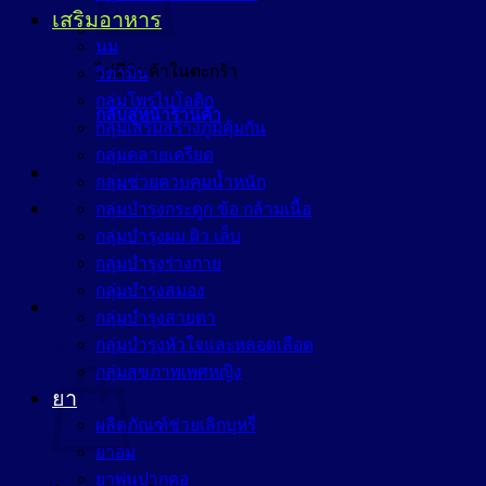
เสริมอาหาร
นม
ไม่มีสินค้าในตะกร้า
วิตามิน
กลุ่มโพรไบโอติก
กลับสู่หน้าร้านค้า
กลุ่มเสริมสร้างภูมิคุ้มกัน
กลุ่มคลายเครียด
กลุ่มช่วยควบคุมน้ำหนัก
กลุ่มบำรุงกระดูก ข้อ กล้ามเนื้อ
กลุ่มบำรุงผม ผิว เล็บ
กลุ่มบำรุงร่างกาย
กลุ่มบำรุงสมอง
กลุ่มบำรุงสายตา
กลุ่มบำรุงหัวใจและหลอดเลือด
ตะกร้าสินค้า
กลุ่มสุขภาพเพศหญิง
ยา
ผลิตภัณฑ์ช่วยเลิกบุหรี่
ยาอม
ยาพ่นปากคอ