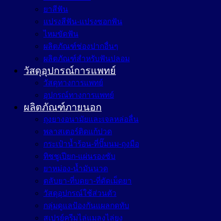
ยาสีฟัน
แปรงสีฟัน-แปรงซอกฟัน
ไหมขัดฟัน
ผลิตภัณฑ์ช่องปากอื่นๆ
ผลิตภัณฑ์สำหรับฟันปลอม
วัสดุอุปกรณ์การแพทย์
วัสดุทางการแพทย์
อุปกรณ์ทางการแพทย์
ผลิตภัณฑ์ภายนอก
ถุงยางอนามัยและเจลหล่อลื่น
พลาสเตอร์ติดแก้ปวด
กระเป๋าน้ำร้อน-ที่ปั๊มนม-ถุงมือ
ทิชชูเปียก-แผ่นรองซับ
ยาหม่อง-น้ำมันนวด
ตลับยา-ที่บดยา-ที่ตัดเม็ดยา
วัสดุอุปกรณ์ใช้ส่วนตัว
กลุ่มดูแลป้องกันแผลกดทับ
สเปรย์ครีมไล่แมลงไล่ยุง