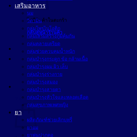
เสริมอาหาร
นม
ไม่มีสินค้าในตะกร้า
วิตามิน
กลุ่มโพรไบโอติก
กลับสู่หน้าร้านค้า
กลุ่มเสริมสร้างภูมิคุ้มกัน
กลุ่มคลายเครียด
กลุ่มช่วยควบคุมน้ำหนัก
กลุ่มบำรุงกระดูก ข้อ กล้ามเนื้อ
กลุ่มบำรุงผม ผิว เล็บ
กลุ่มบำรุงร่างกาย
กลุ่มบำรุงสมอง
กลุ่มบำรุงสายตา
กลุ่มบำรุงหัวใจและหลอดเลือด
ตะกร้าสินค้า
กลุ่มสุขภาพเพศหญิง
ยา
ผลิตภัณฑ์ช่วยเลิกบุหรี่
ยาอม
ยาพ่นปากคอ