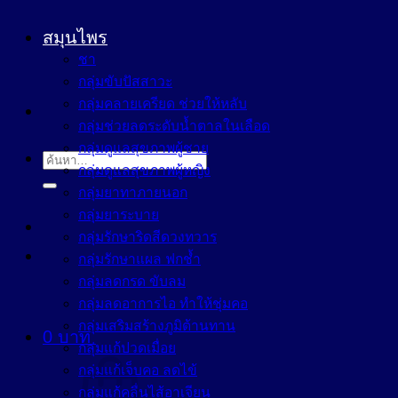
สมุนไพร
ชา
กลุ่มขับปัสสาวะ
กลุ่มคลายเครียด ช่วยให้หลับ
กลุ่มช่วยลดระดับน้ำตาลในเลือด
กลุ่มดูแลสุขภาพผู้ชาย
ค้นหา:
กลุ่มดูแลสุขภาพผู้หญิง
กลุ่มยาทาภายนอก
กลุ่มยาระบาย
กลุ่มรักษาริดสีดวงทวาร
กลุ่มรักษาแผล ฟกช้ำ
กลุ่มลดกรด ขับลม
กลุ่มลดอาการไอ ทำให้ชุ่มคอ
กลุ่มเสริมสร้างภูมิต้านทาน
0
บาท
กลุ่มแก้ปวดเมื่อย
กลุ่มแก้เจ็บคอ ลดไข้
กลุ่มแก้คลื่นไส้อาเจียน