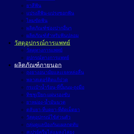
ยาสีฟัน
แปรงสีฟัน-แปรงซอกฟัน
ไหมขัดฟัน
ผลิตภัณฑ์ช่องปากอื่นๆ
ผลิตภัณฑ์สำหรับฟันปลอม
วัสดุอุปกรณ์การแพทย์
วัสดุทางการแพทย์
อุปกรณ์ทางการแพทย์
ผลิตภัณฑ์ภายนอก
ถุงยางอนามัยและเจลหล่อลื่น
พลาสเตอร์ติดแก้ปวด
กระเป๋าน้ำร้อน-ที่ปั๊มนม-ถุงมือ
ทิชชูเปียก-แผ่นรองซับ
ยาหม่อง-น้ำมันนวด
ตลับยา-ที่บดยา-ที่ตัดเม็ดยา
วัสดุอุปกรณ์ใช้ส่วนตัว
กลุ่มดูแลป้องกันแผลกดทับ
สเปรย์ครีมไล่แมลงไล่ยุง