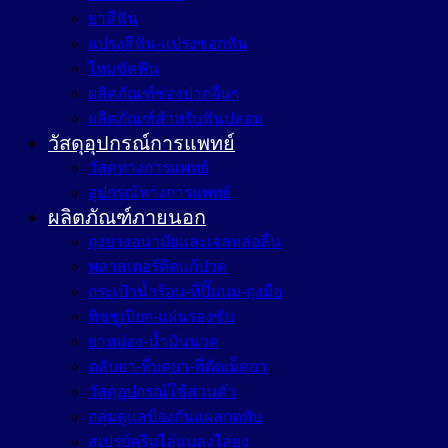
ยาสีฟัน
แปรงสีฟัน-แปรงซอกฟัน
ไหมขัดฟัน
ผลิตภัณฑ์ช่องปากอื่นๆ
ผลิตภัณฑ์สำหรับฟันปลอม
วัสดุอุปกรณ์การแพทย์
วัสดุทางการแพทย์
อุปกรณ์ทางการแพทย์
ผลิตภัณฑ์ภายนอก
ถุงยางอนามัยและเจลหล่อลื่น
พลาสเตอร์ติดแก้ปวด
กระเป๋าน้ำร้อน-ที่ปั๊มนม-ถุงมือ
ทิชชูเปียก-แผ่นรองซับ
ยาหม่อง-น้ำมันนวด
ตลับยา-ที่บดยา-ที่ตัดเม็ดยา
วัสดุอุปกรณ์ใช้ส่วนตัว
กลุ่มดูแลป้องกันแผลกดทับ
สเปรย์ครีมไล่แมลงไล่ยุง