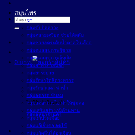
สมุนไพร
ค้นหา:
ชา
กลุ่มขับปัสสาวะ
กลุ่มคลายเครียด ช่วยให้หลับ
กลุ่มช่วยลดระดับน้ำตาลในเลือด
กลุ่มดูแลสุขภาพผู้ชาย
กลุ่มดูแลสุขภาพผู้หญิง
0
บาท
กลุ่มยาทาภายนอก
กลุ่มยาระบาย
กลุ่มรักษาริดสีดวงทวาร
กลุ่มรักษาแผล ฟกช้ำ
กลุ่มลดกรด ขับลม
ไม่มีสินค้าในตะกร้า
กลุ่มลดอาการไอ ทำให้ชุ่มคอ
กลุ่มเสริมสร้างภูมิต้านทาน
กลับสู่หน้าร้านค้า
กลุ่มแก้ปวดเมื่อย
กลุ่มแก้เจ็บคอ ลดไข้
กลุ่มแก้คลื่นไส้อาเจียน