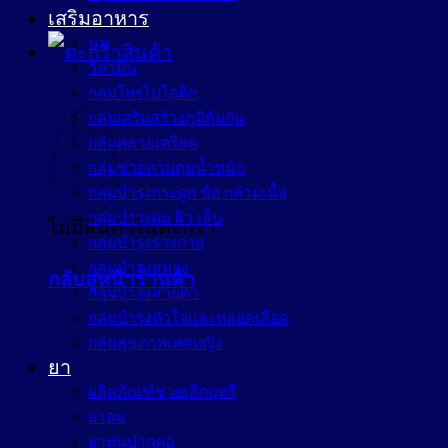
เสริมอาหาร
นม
วิตามิน
ตะกร้าสินค้า
กลุ่มโพรไบโอติก
กลุ่มเสริมสร้างภูมิคุ้มกัน
กลุ่มคลายเครียด
กลุ่มช่วยควบคุมน้ำหนัก
กลุ่มบำรุงกระดูก ข้อ กล้ามเนื้อ
กลุ่มบำรุงผม ผิว เล็บ
ไม่มีสินค้าในตะกร้า
กลุ่มบำรุงร่างกาย
กลุ่มบำรุงสมอง
กลับสู่หน้าร้านค้า
กลุ่มบำรุงสายตา
กลุ่มบำรุงหัวใจและหลอดเลือด
กลุ่มสุขภาพเพศหญิง
ยา
ผลิตภัณฑ์ช่วยเลิกบุหรี่
ยาอม
ยาพ่นปากคอ