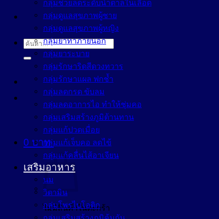
กลุ่มช่วยลดระดับน้ำตาลในเลือด
กลุ่มดูแลสุขภาพผู้ชาย
กลุ่มดูแลสุขภาพผู้หญิง
กลุ่มยาทาภายนอก
ค้นหา:
กลุ่มยาระบาย
กลุ่มรักษาริดสีดวงทวาร
กลุ่มรักษาแผล ฟกช้ำ
กลุ่มลดกรด ขับลม
กลุ่มลดอาการไอ ทำให้ชุ่มคอ
กลุ่มเสริมสร้างภูมิต้านทาน
กลุ่มแก้ปวดเมื่อย
0
บาท
กลุ่มแก้เจ็บคอ ลดไข้
กลุ่มแก้คลื่นไส้อาเจียน
เสริมอาหาร
นม
วิตามิน
กลุ่มโพรไบโอติก
ไม่มีสินค้าในตะกร้า
กลุ่มเสริมสร้างภูมิคุ้มกัน