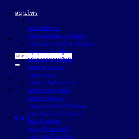
สมุนไพร
ชา
กลุ่มขับปัสสาวะ
กลุ่มคลายเครียด ช่วยให้หลับ
กลุ่มช่วยลดระดับน้ำตาลในเลือด
กลุ่มดูแลสุขภาพผู้ชาย
ค้นหา:
กลุ่มดูแลสุขภาพผู้หญิง
กลุ่มยาทาภายนอก
กลุ่มยาระบาย
กลุ่มรักษาริดสีดวงทวาร
กลุ่มรักษาแผล ฟกช้ำ
กลุ่มลดกรด ขับลม
กลุ่มลดอาการไอ ทำให้ชุ่มคอ
กลุ่มเสริมสร้างภูมิต้านทาน
0
บาท
กลุ่มแก้ปวดเมื่อย
กลุ่มแก้เจ็บคอ ลดไข้
กลุ่มแก้คลื่นไส้อาเจียน