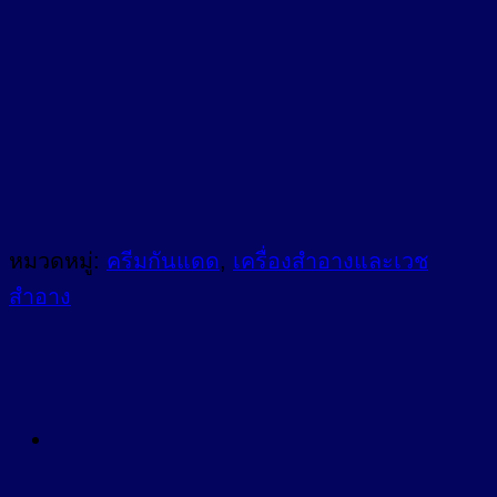
ml
ชิ้น
หมวดหมู่:
ครีมกันแดด
,
เครื่องสำอางและเวช
สำอาง