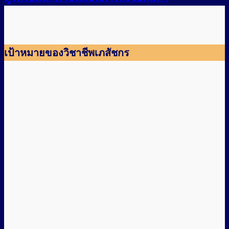
เป้าหมายของวิชาชีพเภสัชกร