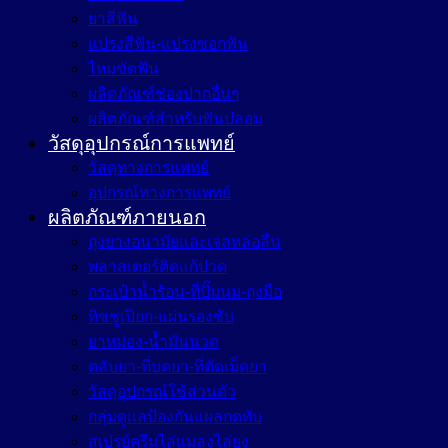
ยาสีฟัน
แปรงสีฟัน-แปรงซอกฟัน
ไหมขัดฟัน
ผลิตภัณฑ์ช่องปากอื่นๆ
ผลิตภัณฑ์สำหรับฟันปลอม
วัสดุอุปกรณ์การแพทย์
วัสดุทางการแพทย์
อุปกรณ์ทางการแพทย์
ผลิตภัณฑ์ภายนอก
ถุงยางอนามัยและเจลหล่อลื่น
พลาสเตอร์ติดแก้ปวด
กระเป๋าน้ำร้อน-ที่ปั๊มนม-ถุงมือ
ทิชชูเปียก-แผ่นรองซับ
ยาหม่อง-น้ำมันนวด
ตลับยา-ที่บดยา-ที่ตัดเม็ดยา
วัสดุอุปกรณ์ใช้ส่วนตัว
กลุ่มดูแลป้องกันแผลกดทับ
สเปรย์ครีมไล่แมลงไล่ยุง