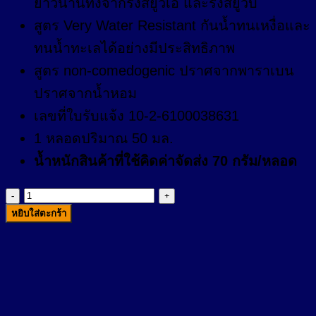
ยาวนานทั้งจากรังสียูวีเอ และรังสียูวีบี
สูตร Very Water Resistant กันน้ำทนเหงื่อและ
ทนน้ำทะเลได้อย่างมีประสิทธิภาพ
สูตร non-comedogenic ปราศจากพาราเบน
ปราศจากน้ำหอม
เลขที่ใบรับแจ้ง 10-2-6100038631
1 หลอดปริมาณ 50 มล.
น้ำหนักสินค้าที่ใช้คิดค่าจัดส่ง 70 กรัม/หลอด
จำนวน
หยิบใส่ตะกร้า
Cetaphil
Sun
SPF
50+
Light
Gel
50