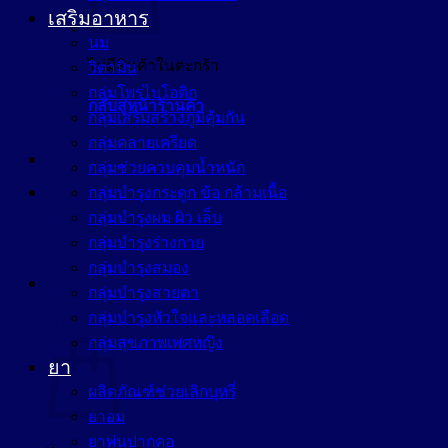
เสริมอาหาร
นม
ไม่มีสินค้าในตะกร้า
วิตามิน
กลุ่มโพรไบโอติก
กลับสู่หน้าร้านค้า
กลุ่มเสริมสร้างภูมิคุ้มกัน
กลุ่มคลายเครียด
กลุ่มช่วยควบคุมน้ำหนัก
กลุ่มบำรุงกระดูก ข้อ กล้ามเนื้อ
กลุ่มบำรุงผม ผิว เล็บ
กลุ่มบำรุงร่างกาย
กลุ่มบำรุงสมอง
กลุ่มบำรุงสายตา
กลุ่มบำรุงหัวใจและหลอดเลือด
ตะกร้าสินค้า
กลุ่มสุขภาพเพศหญิง
ยา
ผลิตภัณฑ์ช่วยเลิกบุหรี่
ยาอม
ยาพ่นปากคอ