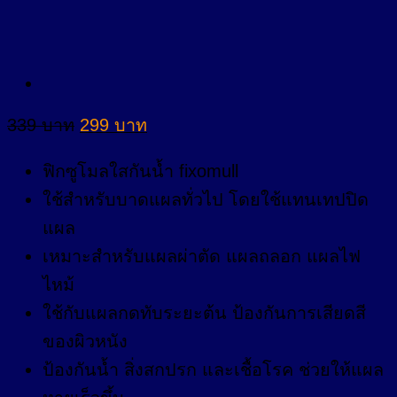
Original
Current
339
บาท
299
บาท
price
price
was:
is:
ฟิกซูโมลใสกันน้ำ fixomull
339 บาท.
299 บาท.
ใช้สำหรับบาดแผลทั่วไป โดยใช้แทนเทปปิด
แผล
เหมาะสำหรับแผลผ่าตัด แผลถลอก แผลไฟ
ไหม้
ใช้กับแผลกดทับระยะต้น ป้องกันการเสียดสี
ของผิวหนัง
ป้องกันน้ำ สิ่งสกปรก และเชื้อโรค ช่วยให้แผล