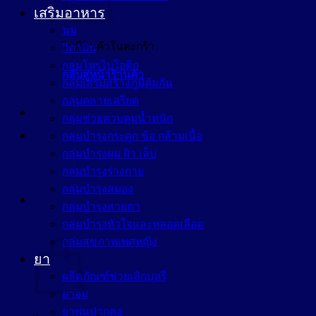
เสริมอาหาร
นม
ไม่มีสินค้าในตะกร้า
วิตามิน
กลุ่มโพรไบโอติก
กลับสู่หน้าร้านค้า
กลุ่มเสริมสร้างภูมิคุ้มกัน
กลุ่มคลายเครียด
กลุ่มช่วยควบคุมน้ำหนัก
กลุ่มบำรุงกระดูก ข้อ กล้ามเนื้อ
กลุ่มบำรุงผม ผิว เล็บ
กลุ่มบำรุงร่างกาย
กลุ่มบำรุงสมอง
กลุ่มบำรุงสายตา
กลุ่มบำรุงหัวใจและหลอดเลือด
ตะกร้าสินค้า
กลุ่มสุขภาพเพศหญิง
ยา
ผลิตภัณฑ์ช่วยเลิกบุหรี่
ยาอม
ยาพ่นปากคอ