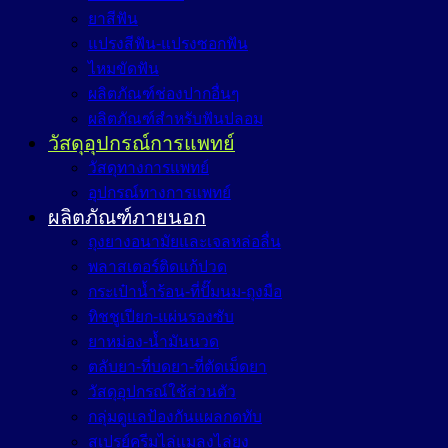
ยาสีฟัน
แปรงสีฟัน-แปรงซอกฟัน
ไหมขัดฟัน
ผลิตภัณฑ์ช่องปากอื่นๆ
ผลิตภัณฑ์สำหรับฟันปลอม
วัสดุอุปกรณ์การแพทย์
วัสดุทางการแพทย์
อุปกรณ์ทางการแพทย์
ผลิตภัณฑ์ภายนอก
ถุงยางอนามัยและเจลหล่อลื่น
พลาสเตอร์ติดแก้ปวด
กระเป๋าน้ำร้อน-ที่ปั๊มนม-ถุงมือ
ทิชชูเปียก-แผ่นรองซับ
ยาหม่อง-น้ำมันนวด
ตลับยา-ที่บดยา-ที่ตัดเม็ดยา
วัสดุอุปกรณ์ใช้ส่วนตัว
กลุ่มดูแลป้องกันแผลกดทับ
สเปรย์ครีมไล่แมลงไล่ยุง