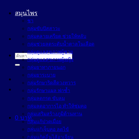
สมุนไพร
ชา
กลุ่มขับปัสสาวะ
กลุ่มคลายเครียด ช่วยให้หลับ
กลุ่มช่วยลดระดับน้ำตาลในเลือด
กลุ่มดูแลสุขภาพผู้ชาย
ค้นหา:
กลุ่มดูแลสุขภาพผู้หญิง
กลุ่มยาทาภายนอก
กลุ่มยาระบาย
กลุ่มรักษาริดสีดวงทวาร
กลุ่มรักษาแผล ฟกช้ำ
กลุ่มลดกรด ขับลม
กลุ่มลดอาการไอ ทำให้ชุ่มคอ
กลุ่มเสริมสร้างภูมิต้านทาน
0
บาท
กลุ่มแก้ปวดเมื่อย
กลุ่มแก้เจ็บคอ ลดไข้
กลุ่มแก้คลื่นไส้อาเจียน