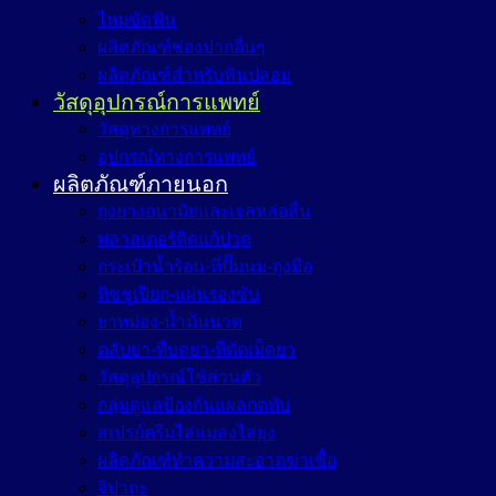
ไหมขัดฟัน
ผลิตภัณฑ์ช่องปากอื่นๆ
ผลิตภัณฑ์สำหรับฟันปลอม
วัสดุอุปกรณ์การแพทย์
วัสดุทางการแพทย์
อุปกรณ์ทางการแพทย์
ผลิตภัณฑ์ภายนอก
ถุงยางอนามัยและเจลหล่อลื่น
พลาสเตอร์ติดแก้ปวด
กระเป๋าน้ำร้อน-ที่ปั๊มนม-ถุงมือ
ทิชชูเปียก-แผ่นรองซับ
ยาหม่อง-น้ำมันนวด
ตลับยา-ที่บดยา-ที่ตัดเม็ดยา
วัสดุอุปกรณ์ใช้ส่วนตัว
กลุ่มดูแลป้องกันแผลกดทับ
สเปรย์ครีมไล่แมลงไล่ยุง
ผลิตภัณฑ์ทำความสะอาดฆ่าเชื้อ
จิปาถะ