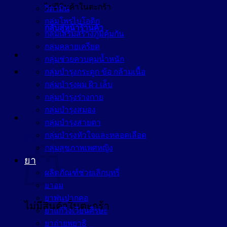
ไม่มีสินค้าในตะกร้า
วิตามิน
กลุ่มโพรไบโอติก
กลับสู่หน้าร้านค้า
กลุ่มเสริมสร้างภูมิคุ้มกัน
กลุ่มคลายเครียด
กลุ่มช่วยควบคุมน้ำหนัก
กลุ่มบำรุงกระดูก ข้อ กล้ามเนื้อ
กลุ่มบำรุงผม ผิว เล็บ
กลุ่มบำรุงร่างกาย
กลุ่มบำรุงสมอง
กลุ่มบำรุงสายตา
กลุ่มบำรุงหัวใจและหลอดเลือด
ตะกร้าสินค้า
กลุ่มสุขภาพเพศหญิง
ยา
ผลิตภัณฑ์ช่วยเลิกบุหรี่
ยาอม
ยาพ่นปากคอ
ไม่มีสินค้าในตะกร้า
ยาแก้วิงเวียนศีรษะ
ยาถ่ายพยาธิ