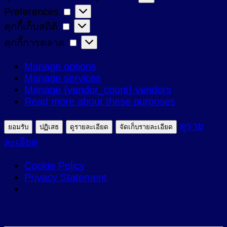
Preferences
Preferences
ที่
คุกกี้
คุกกี้เก็บสถิติ
จำเป็น
เก็บ
คุกกี้
คุกกี้การตลาด
สถิติ
การ
Manage options
ตลาด
Manage services
Manage {vendor_count} vendors
Read more about these purposes
ดูราย
ยอมรับ
ปฏิเสธ
ดูรายละเอียด
จัดเก็บรายละเอียด
ละเอียด
Cookie Policy
Privacy Statement
ข้าม