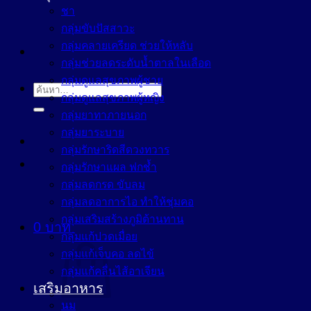
ชา
กลุ่มขับปัสสาวะ
กลุ่มคลายเครียด ช่วยให้หลับ
กลุ่มช่วยลดระดับน้ำตาลในเลือด
กลุ่มดูแลสุขภาพผู้ชาย
ค้นหา:
กลุ่มดูแลสุขภาพผู้หญิง
กลุ่มยาทาภายนอก
กลุ่มยาระบาย
กลุ่มรักษาริดสีดวงทวาร
กลุ่มรักษาแผล ฟกช้ำ
กลุ่มลดกรด ขับลม
กลุ่มลดอาการไอ ทำให้ชุ่มคอ
กลุ่มเสริมสร้างภูมิต้านทาน
0
บาท
กลุ่มแก้ปวดเมื่อย
กลุ่มแก้เจ็บคอ ลดไข้
กลุ่มแก้คลื่นไส้อาเจียน
เสริมอาหาร
นม