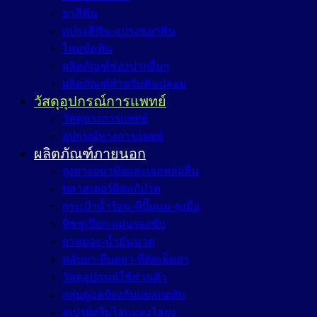
ยาสีฟัน
แปรงสีฟัน-แปรงซอกฟัน
ไหมขัดฟัน
ผลิตภัณฑ์ช่องปากอื่นๆ
ผลิตภัณฑ์สำหรับฟันปลอม
วัสดุอุปกรณ์การแพทย์
วัสดุทางการแพทย์
อุปกรณ์ทางการแพทย์
ผลิตภัณฑ์ภายนอก
ถุงยางอนามัยและเจลหล่อลื่น
พลาสเตอร์ติดแก้ปวด
กระเป๋าน้ำร้อน-ที่ปั๊มนม-ถุงมือ
ทิชชูเปียก-แผ่นรองซับ
ยาหม่อง-น้ำมันนวด
ตลับยา-ที่บดยา-ที่ตัดเม็ดยา
วัสดุอุปกรณ์ใช้ส่วนตัว
กลุ่มดูแลป้องกันแผลกดทับ
สเปรย์ครีมไล่แมลงไล่ยุง