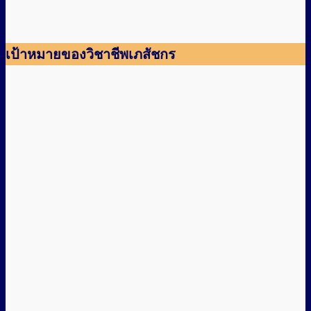
เป้าหมายของวิชาชีพเภสัชกร