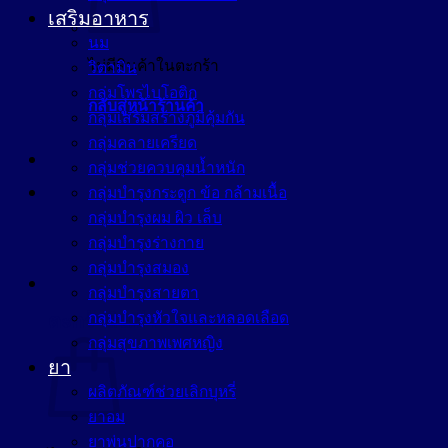
เสริมอาหาร
นม
ไม่มีสินค้าในตะกร้า
วิตามิน
กลุ่มโพรไบโอติก
กลับสู่หน้าร้านค้า
กลุ่มเสริมสร้างภูมิคุ้มกัน
กลุ่มคลายเครียด
กลุ่มช่วยควบคุมน้ำหนัก
กลุ่มบำรุงกระดูก ข้อ กล้ามเนื้อ
กลุ่มบำรุงผม ผิว เล็บ
กลุ่มบำรุงร่างกาย
กลุ่มบำรุงสมอง
กลุ่มบำรุงสายตา
กลุ่มบำรุงหัวใจและหลอดเลือด
ตะกร้าสินค้า
กลุ่มสุขภาพเพศหญิง
ยา
ผลิตภัณฑ์ช่วยเลิกบุหรี่
ยาอม
ยาพ่นปากคอ