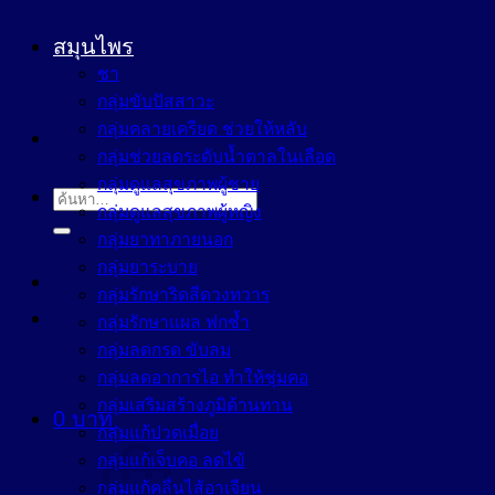
สมุนไพร
ชา
กลุ่มขับปัสสาวะ
กลุ่มคลายเครียด ช่วยให้หลับ
กลุ่มช่วยลดระดับน้ำตาลในเลือด
กลุ่มดูแลสุขภาพผู้ชาย
ค้นหา:
กลุ่มดูแลสุขภาพผู้หญิง
กลุ่มยาทาภายนอก
กลุ่มยาระบาย
กลุ่มรักษาริดสีดวงทวาร
กลุ่มรักษาแผล ฟกช้ำ
กลุ่มลดกรด ขับลม
กลุ่มลดอาการไอ ทำให้ชุ่มคอ
กลุ่มเสริมสร้างภูมิต้านทาน
0
บาท
กลุ่มแก้ปวดเมื่อย
กลุ่มแก้เจ็บคอ ลดไข้
กลุ่มแก้คลื่นไส้อาเจียน