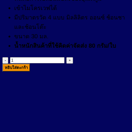
เข้าไมโครเวฟได้
มีปริมาตรวัด 4 แบบ มิลลิลิตร ออนซ์ ช้อนชา
และช้อนโต๊ะ
ขนาด 30 มล.
น้ำหนักสินค้าที่ใช้คิดค่าจัดส่ง 80 กรัม/ใบ
จำนวน
หยิบใส่ตะกร้า
แก้ว
ตวง
ยา
30
มล.
ชิ้น