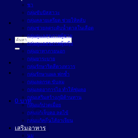
ชา
กลุ่มขับปัสสาวะ
กลุ่มคลายเครียด ช่วยให้หลับ
กลุ่มช่วยลดระดับน้ำตาลในเลือด
กลุ่มดูแลสุขภาพผู้ชาย
ค้นหา:
กลุ่มดูแลสุขภาพผู้หญิง
กลุ่มยาทาภายนอก
กลุ่มยาระบาย
กลุ่มรักษาริดสีดวงทวาร
กลุ่มรักษาแผล ฟกช้ำ
กลุ่มลดกรด ขับลม
กลุ่มลดอาการไอ ทำให้ชุ่มคอ
กลุ่มเสริมสร้างภูมิต้านทาน
0
บาท
กลุ่มแก้ปวดเมื่อย
กลุ่มแก้เจ็บคอ ลดไข้
กลุ่มแก้คลื่นไส้อาเจียน
เสริมอาหาร
นม