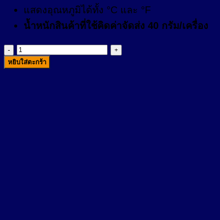
แสดงอุณหภูมิได้ทั้ง °C และ °F
น้ำหนักสินค้าที่ใช้คิดค่าจัดส่ง 40 กรัม/เครื่อง
จำนวน
หยิบใส่ตะกร้า
ปรอท
วัด
ไข้
ดิจิตอล
Omron
MC-
341
ชิ้น