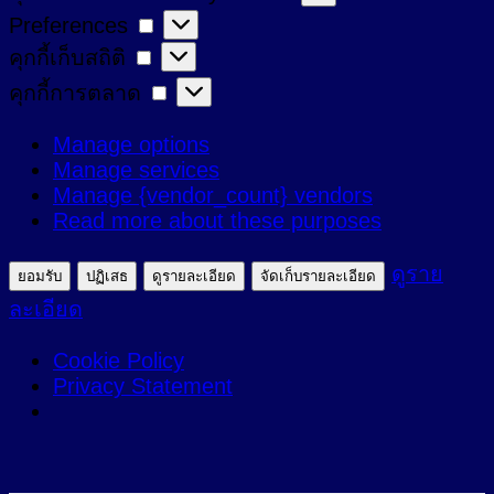
Preferences
Preferences
ที่
คุกกี้
คุกกี้เก็บสถิติ
จำเป็น
เก็บ
คุกกี้
คุกกี้การตลาด
สถิติ
การ
Manage options
ตลาด
Manage services
Manage {vendor_count} vendors
Read more about these purposes
ดูราย
ยอมรับ
ปฏิเสธ
ดูรายละเอียด
จัดเก็บรายละเอียด
ละเอียด
Cookie Policy
Privacy Statement
ข้าม