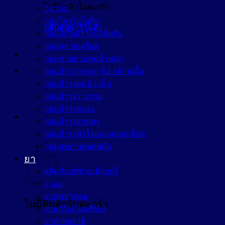
ไม่มีสินค้าในตะกร้า
วิตามิน
กลุ่มโพรไบโอติก
กลับสู่หน้าร้านค้า
กลุ่มเสริมสร้างภูมิคุ้มกัน
กลุ่มคลายเครียด
กลุ่มช่วยควบคุมน้ำหนัก
กลุ่มบำรุงกระดูก ข้อ กล้ามเนื้อ
กลุ่มบำรุงผม ผิว เล็บ
กลุ่มบำรุงร่างกาย
กลุ่มบำรุงสมอง
กลุ่มบำรุงสายตา
กลุ่มบำรุงหัวใจและหลอดเลือด
ตะกร้าสินค้า
กลุ่มสุขภาพเพศหญิง
ยา
ผลิตภัณฑ์ช่วยเลิกบุหรี่
ยาอม
ยาพ่นปากคอ
ไม่มีสินค้าในตะกร้า
ยาแก้วิงเวียนศีรษะ
ยาถ่ายพยาธิ