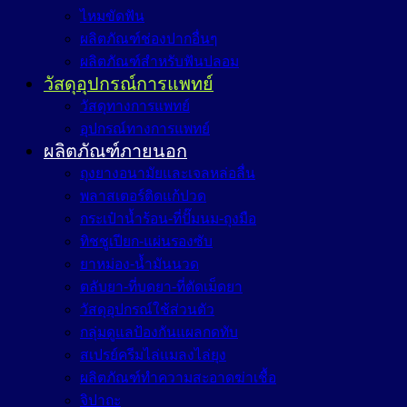
ไหมขัดฟัน
ผลิตภัณฑ์ช่องปากอื่นๆ
ผลิตภัณฑ์สำหรับฟันปลอม
วัสดุอุปกรณ์การแพทย์
วัสดุทางการแพทย์
อุปกรณ์ทางการแพทย์
ผลิตภัณฑ์ภายนอก
ถุงยางอนามัยและเจลหล่อลื่น
พลาสเตอร์ติดแก้ปวด
กระเป๋าน้ำร้อน-ที่ปั๊มนม-ถุงมือ
ทิชชูเปียก-แผ่นรองซับ
ยาหม่อง-น้ำมันนวด
ตลับยา-ที่บดยา-ที่ตัดเม็ดยา
วัสดุอุปกรณ์ใช้ส่วนตัว
กลุ่มดูแลป้องกันแผลกดทับ
สเปรย์ครีมไล่แมลงไล่ยุง
ผลิตภัณฑ์ทำความสะอาดฆ่าเชื้อ
จิปาถะ