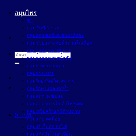
สมุนไพร
ชา
กลุ่มขับปัสสาวะ
กลุ่มคลายเครียด ช่วยให้หลับ
กลุ่มช่วยลดระดับน้ำตาลในเลือด
กลุ่มดูแลสุขภาพผู้ชาย
ค้นหา:
กลุ่มดูแลสุขภาพผู้หญิง
กลุ่มยาทาภายนอก
กลุ่มยาระบาย
กลุ่มรักษาริดสีดวงทวาร
กลุ่มรักษาแผล ฟกช้ำ
กลุ่มลดกรด ขับลม
กลุ่มลดอาการไอ ทำให้ชุ่มคอ
กลุ่มเสริมสร้างภูมิต้านทาน
0
บาท
กลุ่มแก้ปวดเมื่อย
กลุ่มแก้เจ็บคอ ลดไข้
กลุ่มแก้คลื่นไส้อาเจียน