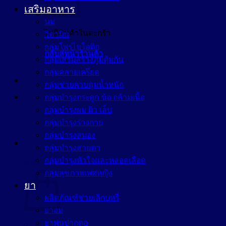
เสริมอาหาร
นม
ไม่มีสินค้าในตะกร้า
วิตามิน
กลุ่มโพรไบโอติก
กลับสู่หน้าร้านค้า
กลุ่มเสริมสร้างภูมิคุ้มกัน
กลุ่มคลายเครียด
กลุ่มช่วยควบคุมน้ำหนัก
กลุ่มบำรุงกระดูก ข้อ กล้ามเนื้อ
กลุ่มบำรุงผม ผิว เล็บ
กลุ่มบำรุงร่างกาย
กลุ่มบำรุงสมอง
กลุ่มบำรุงสายตา
กลุ่มบำรุงหัวใจและหลอดเลือด
ตะกร้าสินค้า
กลุ่มสุขภาพเพศหญิง
ยา
ผลิตภัณฑ์ช่วยเลิกบุหรี่
ยาอม
ยาพ่นปากคอ