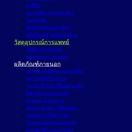
ยาสีฟัน
แปรงสีฟัน-แปรงซอกฟัน
ไหมขัดฟัน
ผลิตภัณฑ์ช่องปากอื่นๆ
ผลิตภัณฑ์สำหรับฟันปลอม
วัสดุอุปกรณ์การแพทย์
วัสดุทางการแพทย์
อุปกรณ์ทางการแพทย์
ผลิตภัณฑ์ภายนอก
ถุงยางอนามัยและเจลหล่อลื่น
พลาสเตอร์ติดแก้ปวด
กระเป๋าน้ำร้อน-ที่ปั๊มนม-ถุงมือ
ทิชชูเปียก-แผ่นรองซับ
ยาหม่อง-น้ำมันนวด
ตลับยา-ที่บดยา-ที่ตัดเม็ดยา
วัสดุอุปกรณ์ใช้ส่วนตัว
กลุ่มดูแลป้องกันแผลกดทับ
สเปรย์ครีมไล่แมลงไล่ยุง